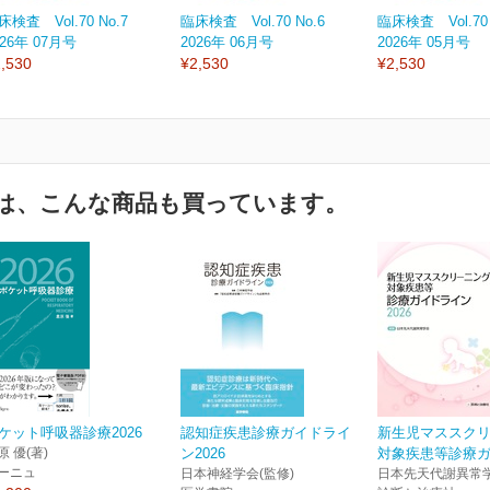
床検査 Vol.70 No.7
臨床検査 Vol.70 No.6
臨床検査 Vol.70 
026年 07月号
2026年 06月号
2026年 05月号
,530
¥2,530
¥2,530
は、こんな商品も買っています。
ケット呼吸器診療2026
認知症疾患診療ガイドライ
新生児マススク
原 優(著)
ン2026
対象疾患等診療ガイ
ーニュ
日本神経学会(監修)
日本先天代謝異常学