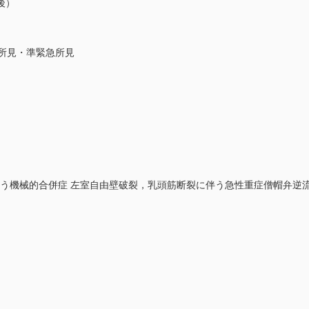
後）
所見・準緊急所見
伴う機械的合併症 左室自由壁破裂，乳頭筋断裂に伴う急性重症僧帽弁逆