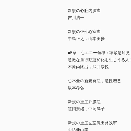
新規の心腔内腫瘤
吉川浩一
新規の仮性心室瘤
中島正之，山本美歩
■5章 心エコー領域：準緊急所見
急激な血行動態変化を生じうる人
木原尚比呂，武井康悦
心不全の新規発症，急性増悪
坂本考弘
新規の重症弁膜症
笹岡奈緒，中岡洋子
新規の重症左室流出路狭窄
中坊亜由美