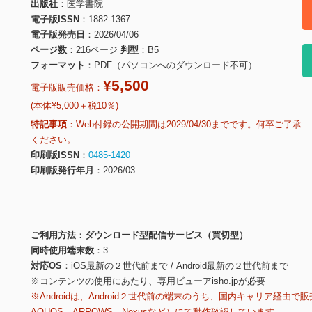
出版社
医学書院
電子版ISSN
1882-1367
電子版発売日
2026/04/06
ページ数
216ページ
判型
B5
フォーマット
PDF（パソコンへのダウンロード不可）
¥5,500
電子版販売価格：
(本体¥5,000＋税10％)
特記事項
Web付録の公開期間は2029/04/30までです。何卒ご了承
ください。
印刷版ISSN
0485-1420
印刷版発行年月
2026/03
ご利用方法
ダウンロード型配信サービス（買切型）
同時使用端末数
3
対応OS
iOS最新の２世代前まで / Android最新の２世代前まで
※コンテンツの使用にあたり、専用ビューアisho.jpが必要
※Androidは、Android２世代前の端末のうち、国内キャリア経由で販
AQUOS、ARROWS、Nexusなど）にて動作確認しています