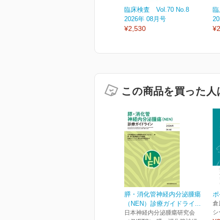
臨床検査 Vol.70 No.8
臨
2026年 08月号
2
¥2,530
¥2
この商品を買った人
膵・消化管神経内分泌腫瘍
ポ
（NEN）診療ガイドライ...
倉
シ
日本神経内分泌腫瘍研究会