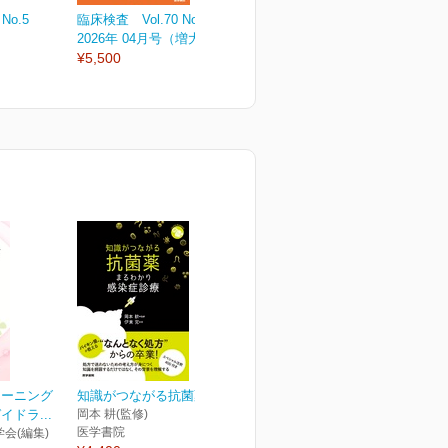
No.5
臨床検査 Vol.70 No.4
臨床検査 Vol.70 No.3
臨
2026年 04月号（増大号）
2026年 03月号
2
¥5,500
¥2,530
¥
リーニング
知識がつながる抗菌薬
ドラ...
岡本 耕(監修)
医学書院
会(編集)