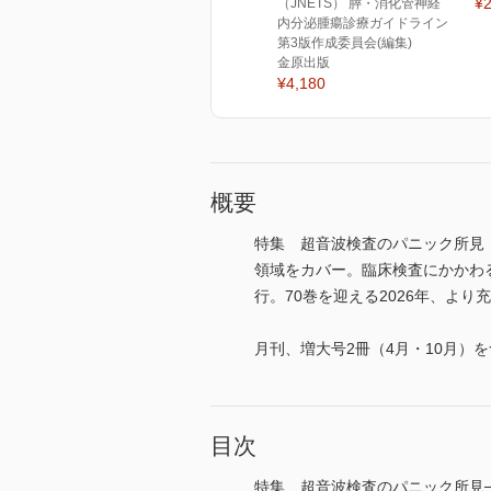
¥2
（JNETS） 膵・消化管神経
内分泌腫瘍診療ガイドライン
第3版作成委員会(編集)
金原出版
¥4,180
概要
特集 超音波検査のパニック所見
領域をカバー。臨床検査にかかわる
行。70巻を迎える2026年、より充実
月刊、増大号2冊（4月・10月）を
目次
特集 超音波検査のパニック所見