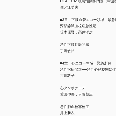
CEA・CAS後急性動脈閉塞（術直
住ノ江功夫
■3章 下肢血管エコー領域：緊急
深部静脈血栓症急性期
笹木優賢，髙井洋次
急性下肢動脈閉塞
手嶋敏裕
■4章 心エコー領域：緊急所見
急性冠症候群──急性心筋梗塞に
古川敦子
心タンポナーデ
鷲田伸吾，伊藤朝広
急性肺血栓塞栓症
井上勝次