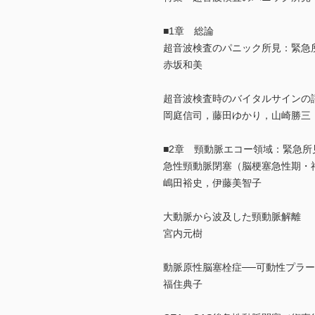
■1章 総論
超音波検査のパニック所見：緊急
赤坂和美
超音波検査時のバイタルサインの評
岡庭信司，藤田ゆかり，山崎勝三
■2章 頸動脈エコー領域：緊急所
急性頸動脈閉塞（脳梗塞急性期・
嶋田裕史，伊藤美智子
大動脈から波及した頸動脈解離
宮内元樹
動脈原性脳塞栓症──可動性プラ
福住典子