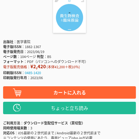
出版社
医学書院
電子版ISSN
1882-1367
電子版発売日
2023/06/19
ページ数
104ページ
判型
B5
フォーマット
PDF（パソコンへのダウンロード不可）
¥2,420
電子版販売価格：
(本体¥2,200＋税10％)
印刷版ISSN
0485-1420
印刷版発行年月
2023/06
カートに入れる
ちょっと立ち読み
ご利用方法
ダウンロード型配信サービス（買切型）
同時使用端末数
3
対応OS
iOS最新の２世代前まで / Android最新の２世代前まで
※コンテンツの使用にあたり、専用ビューアisho.jpが必要