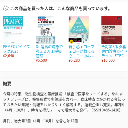
この商品を買った人は、こんな商品も買っています。
PEMECガイドブ
Dr.竜馬の病態で
若手心エコーフ
改訂第3版 外傷
ック2023
考える人工呼吸
ェローが教える
専門診療ガイド
¥2,640
管理
心エコーのみ...
ラインJETEC
¥5,500
¥5,280
¥16,500
概要
今月の特集 微生物検査と臨床推論 「検査で医学をリードする」をキャ
ッチフレーズに、特集形式で多領域をカバー。臨床検査にかかわる今知っ
ておきたい知識・情報をわかりやすく解説する。連載企画も充実。年2回
（4月・10月）、時宜を得たテーマで増大号を発行。 (ISSN 0485-1420)
月刊、増大号2冊（4月・10月）を含む年12冊