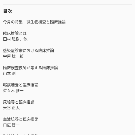
目次
今月の特集 微生物検査と臨床推論
臨床推論とは
田村 弘樹，他
感染症診療における臨床推論
中屋 雄一郎
臨床検査技師が考える臨床推論
山本 剛
喀痰培養と臨床推論
佐々木 雅一
尿培養と臨床推論
米谷 正太
血液培養と臨床推論
口広 智一