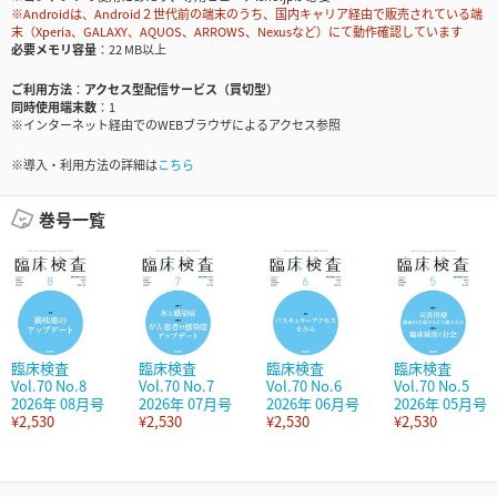
※Androidは、Android２世代前の端末のうち、国内キャリア経由で販売されている端
末（Xperia、GALAXY、AQUOS、ARROWS、Nexusなど）にて動作確認しています
必要メモリ容量
22 MB以上
ご利用方法
アクセス型配信サービス（買切型）
同時使用端末数
1
※インターネット経由でのWEBブラウザによるアクセス参照
※導入・利用方法の詳細は
こちら
巻号一覧
臨床検査
臨床検査
臨床検査
臨床検査
Vol.70 No.8
Vol.70 No.7
Vol.70 No.6
Vol.70 No.5
2026年 08月号
2026年 07月号
2026年 06月号
2026年 05月号
¥2,530
¥2,530
¥2,530
¥2,530