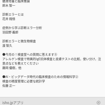
髄液培養と臨床推論
鈴木 智一
診断エラーとは
花井 翔悟
症例から学ぶ診断エラー分析
羽田野 義郎
診断エラーと微生物検査
渡 智久
●今月の！検査室への質問に答えます⑤
アレルゲン検査で特異的IgE抗体検査と皮膚テストの比較，使い分け，注
意点などを教えてください
藤岡 優樹，他
●AI・ビッグデータ時代の臨床検査のための情報科学②
検査の精度管理に必要な統計学
佐藤 正一
isho.jpアプリ