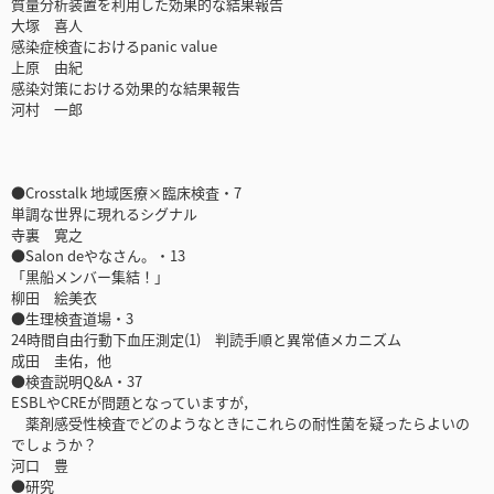
質量分析装置を利用した効果的な結果報告
大塚 喜人
感染症検査におけるpanic value
上原 由紀
感染対策における効果的な結果報告
河村 一郎
●Crosstalk 地域医療×臨床検査・7
単調な世界に現れるシグナル
寺裏 寛之
●Salon deやなさん。・13
「黒船メンバー集結！」
柳田 絵美衣
●生理検査道場・3
24時間自由行動下血圧測定(1) 判読手順と異常値メカニズム
成田 圭佑，他
●検査説明Q&A・37
ESBLやCREが問題となっていますが，
薬剤感受性検査でどのようなときにこれらの耐性菌を疑ったらよいの
でしょうか？
河口 豊
●研究