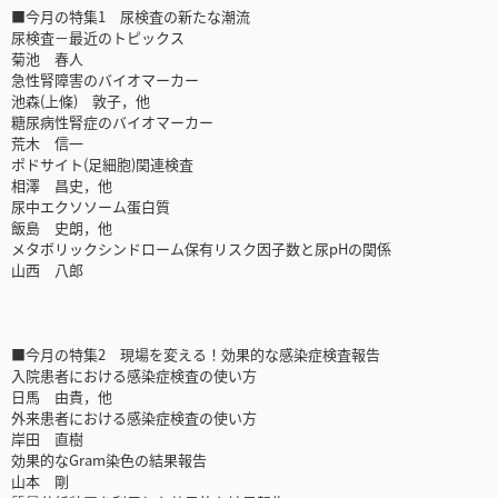
■今月の特集1 尿検査の新たな潮流
尿検査－最近のトピックス
菊池 春人
急性腎障害のバイオマーカー
池森(上條) 敦子，他
糖尿病性腎症のバイオマーカー
荒木 信一
ポドサイト(足細胞)関連検査
相澤 昌史，他
尿中エクソソーム蛋白質
飯島 史朗，他
メタボリックシンドローム保有リスク因子数と尿pHの関係
山西 八郎
■今月の特集2 現場を変える！効果的な感染症検査報告
入院患者における感染症検査の使い方
日馬 由貴，他
外来患者における感染症検査の使い方
岸田 直樹
効果的なGram染色の結果報告
山本 剛