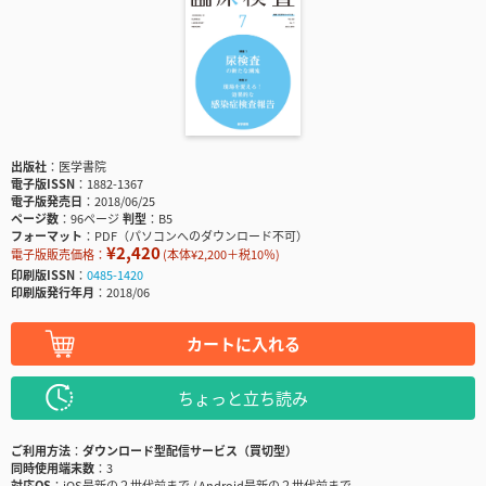
出版社
医学書院
電子版ISSN
1882-1367
電子版発売日
2018/06/25
ページ数
96ページ
判型
B5
フォーマット
PDF（パソコンへのダウンロード不可）
¥2,420
電子版販売価格：
(本体¥2,200＋税10％)
印刷版ISSN
0485-1420
印刷版発行年月
2018/06
カートに入れる
ちょっと立ち読み
ご利用方法
ダウンロード型配信サービス（買切型）
同時使用端末数
3
対応OS
iOS最新の２世代前まで / Android最新の２世代前まで