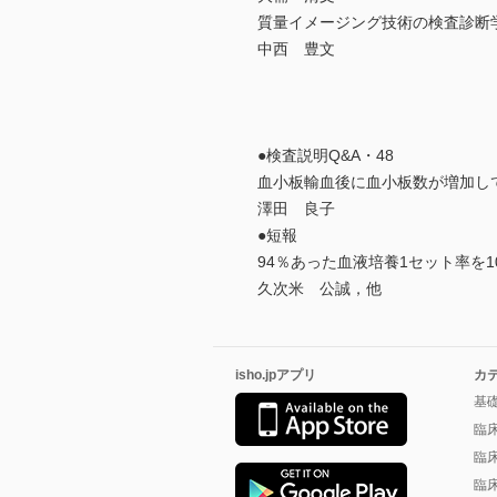
質量イメージング技術の検査診断
中西 豊文
●検査説明Q&A・48
血小板輸血後に血小板数が増加し
澤田 良子
●短報
94％あった血液培養1セット率を
久次米 公誠，他
isho.jpアプリ
カ
基
臨
臨
臨