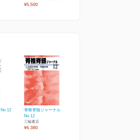
¥5,500
¥2,530
¥
No.12
脊椎脊髄ジャーナル Vol.38
No.12
三輪書店
¥6,380