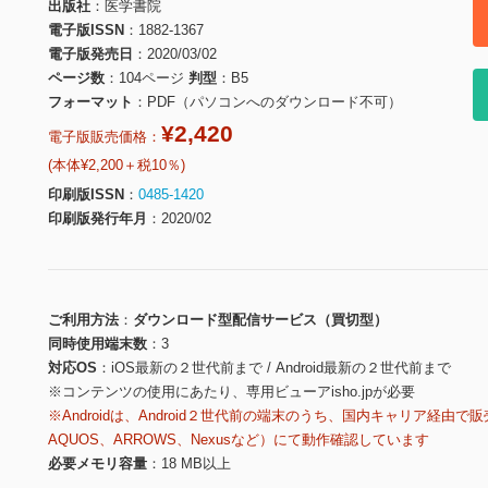
出版社
医学書院
電子版ISSN
1882-1367
電子版発売日
2020/03/02
ページ数
104ページ
判型
B5
フォーマット
PDF（パソコンへのダウンロード不可）
¥2,420
電子版販売価格：
(本体¥2,200＋税10％)
印刷版ISSN
0485-1420
印刷版発行年月
2020/02
ご利用方法
ダウンロード型配信サービス（買切型）
同時使用端末数
3
対応OS
iOS最新の２世代前まで / Android最新の２世代前まで
※コンテンツの使用にあたり、専用ビューアisho.jpが必要
※Androidは、Android２世代前の端末のうち、国内キャリア経由で販
AQUOS、ARROWS、Nexusなど）にて動作確認しています
必要メモリ容量
18 MB以上