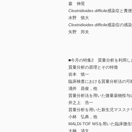
森 伸晃
Clostridioides difficile
感染症と糞便
水野 慎大
Clostridioides difficile
感染症の感染
矢野 邦夫
■今月の特集2 質量分析を利用し
質量分析の原理とその特徴
岩本 慎一
臨床検査における質量分析法の可
涌井 昌俊，他
質量分析法を用いた微量薬物投与
井之上 浩一
質量分析を用いた新生児マススク
小林 弘典，他
MALDI-TOF MSを用いた臨床微
大楠 清文