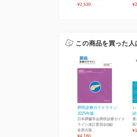
¥2,530
¥2
この商品を買った人
膵癌診療ガイドライン
レ
2025年版
診
日本膵臓学会膵癌診療ガイド
青
ライン改訂委員会(編)
医
金原出版
¥1
¥4,180