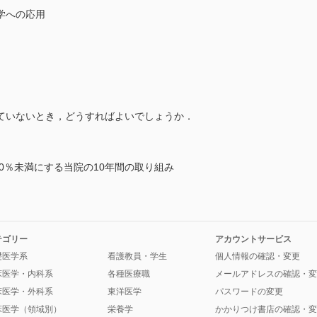
学への応用
ていないとき，どうすればよいでしょうか．
10％未満にする当院の10年間の取り組み
テゴリー
アカウントサービス
礎医学系
看護教員・学生
個人情報の確認・変更
床医学・内科系
各種医療職
メールアドレスの確認・変
床医学・外科系
東洋医学
パスワードの変更
床医学（領域別）
栄養学
かかりつけ書店の確認・変