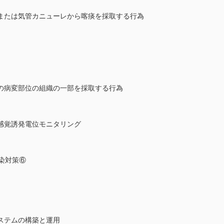
または気管カニューレから喀痰を採取する行為
の病変部位の組織の一部を採取する行為
感覚誘発電位モニタリング
感染対策⑥
ステムの構築と運用