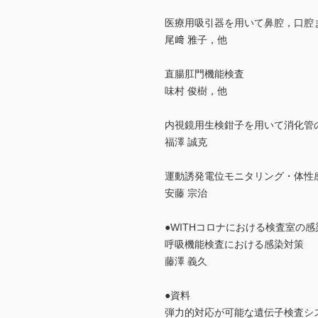
医療用吸引器を用いて鼻腔，口腔
尾﨑 雅子，他
直腸肛門機能検査
味村 俊樹，他
内視鏡用生検鉗子を用いて消化管
福澤 誠克
運動誘発電位モニタリング・体性
安藤 宗治
●WITHコロナにおける検査室の
呼吸機能検査における感染対策
藤澤 義久
●資料
弾力的対応が可能な遺伝子検査シ