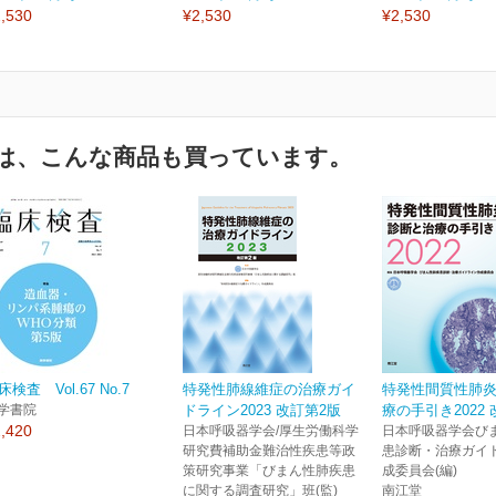
,530
¥2,530
¥2,530
は、こんな商品も買っています。
床検査 Vol.67 No.7
特発性肺線維症の治療ガイ
特発性間質性肺炎
学書院
ドライン2023 改訂第2版
療の手引き2022
,420
日本呼吸器学会/厚生労働科学
日本呼吸器学会び
研究費補助金難治性疾患等政
患診断・治療ガイ
策研究事業「びまん性肺疾患
成委員会(編)
に関する調査研究」班(監)
南江堂