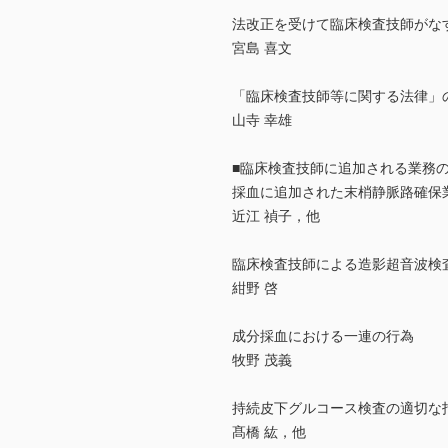
法改正を受けて臨床検査技師がな
宮島 喜文
「臨床検査技師等に関する法律」
山寺 幸雄
■臨床検査技師に追加される業務
採血に追加された末梢静脈路確保
近江 禎子，他
臨床検査技師による造影超音波検
紺野 啓
成分採血における一連の行為
牧野 茂義
持続皮下グルコース検査の適切な
髙橋 紘，他