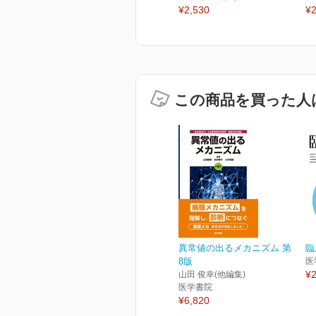
¥2,530
¥2
この商品を買った人
異常値の出るメカニズム 第
臨
8版
医
¥2
山田 俊幸(他編集)
医学書院
¥6,820