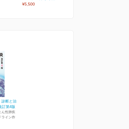
¥5,500
¥2,530
¥
 診断と治
 改訂第4版
まん性肺疾
ドライン作