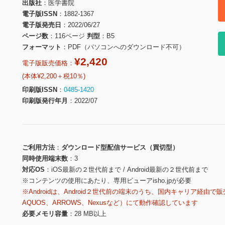
出版社
医学書院
電子版ISSN
1882-1367
電子版発売日
2022/06/27
ページ数
116ページ
判型
B5
フォーマット
PDF（パソコンへのダウンロード不可）
¥2,420
電子版販売価格：
(本体¥2,200＋税10％)
印刷版ISSN
0485-1420
印刷版発行年月
2022/07
ご利用方法
ダウンロード型配信サービス（買切型）
同時使用端末数
3
対応OS
iOS最新の２世代前まで / Android最新の２世代前まで
※コンテンツの使用にあたり、専用ビューアisho.jpが必要
※Androidは、Android２世代前の端末のうち、国内キャリア経由で販
AQUOS、ARROWS、Nexusなど）にて動作確認しています
必要メモリ容量
28 MB以上