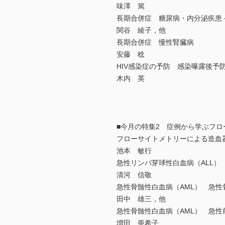
味澤 篤
長期合併症 糖尿病・内分泌疾患－
関谷 綾子，他
長期合併症 慢性腎臓病
安藤 稔
HIV感染症の予防 感染曝露後予防（P
木内 英
■今月の特集2 症例から学ぶフ
フローサイトメトリーによる造血
池本 敏行
急性リンパ芽球性白血病（ALL）
清河 信敬
急性骨髄性白血病（AML） 急性
田中 雄三，他
急性骨髄性白血病（AML） 急性
増田 亜希子