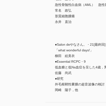
急性骨髄性白血病（AML） 急性
常名 政弘
形質細胞腫瘍
永井 直治
●Salon deやなさん。・21[最終回]
「what wonderful days!」
柳田 絵美衣
●Essential RCPC・9
低血糖と低Na血症を呈した4歳，
佐藤 尚武
●研究
外毛根鞘性嚢腫の超音波像の検討
岡崎 陽子，他