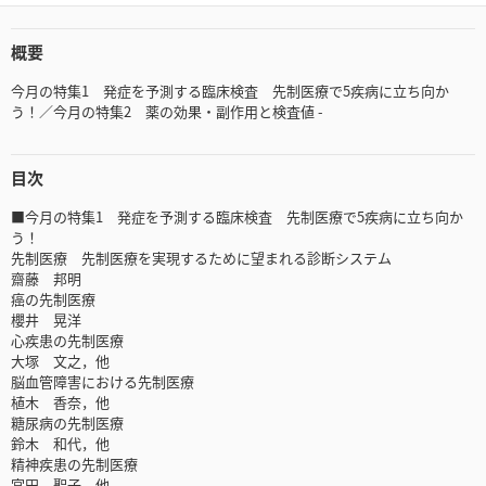
概要
今月の特集1 発症を予測する臨床検査 先制医療で5疾病に立ち向か
う！／今月の特集2 薬の効果・副作用と検査値 -
目次
■今月の特集1 発症を予測する臨床検査 先制医療で5疾病に立ち向か
う！
先制医療 先制医療を実現するために望まれる診断システム
齋藤 邦明
癌の先制医療
櫻井 晃洋
心疾患の先制医療
大塚 文之，他
脳血管障害における先制医療
植木 香奈，他
糖尿病の先制医療
鈴木 和代，他
精神疾患の先制医療
宮田 聖子，他