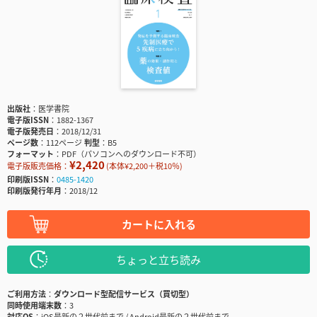
出版社
医学書院
電子版ISSN
1882-1367
電子版発売日
2018/12/31
ページ数
112ページ
判型
B5
フォーマット
PDF（パソコンへのダウンロード不可）
¥2,420
電子版販売価格：
(本体¥2,200＋税10％)
印刷版ISSN
0485-1420
印刷版発行年月
2018/12
カートに入れる
ちょっと立ち読み
ご利用方法
ダウンロード型配信サービス（買切型）
同時使用端末数
3
対応OS
iOS最新の２世代前まで / Android最新の２世代前まで