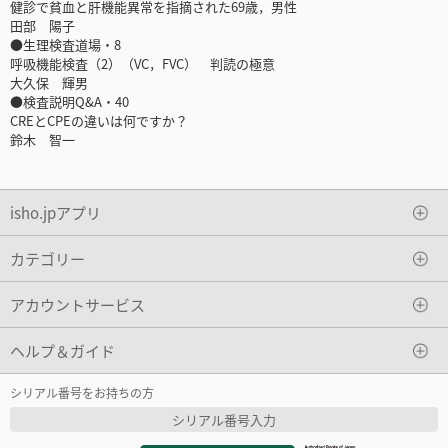
健診で貧血と肝機能異常を指摘された69歳，男性
田部 陽子
●生理検査道場・8
呼吸機能検査（2）（VC，FVC） 判読の極意
大久保 輝男
●検査説明Q&A・40
CREとCPEの違いは何ですか？
鈴木 智一
isho.jpアプリ
カテゴリー
アカウントサービス
ヘルプ＆ガイド
シリアル番号をお持ちの方
シリアル番号入力