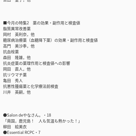
■今月の特集2 薬の効果・副作用と検査値
脂質異常改善薬
岡村 英利奈，他
糖尿病治療薬（血糖降下薬）の効果・副作用と検査値
高門 美沙季，他
抗血栓薬
森田 隆雄，他
抗炎症薬の薬理作用と検査値への影響
岡田 直人，他
抗リウマチ薬
亀田 秀人
抗悪性腫瘍薬と化学療法前検査
川井 英嗣，他
●Salon deやなさん。・18
「南国，鹿児島！ 人も気温も熱かった！」
柳田 絵美衣
●Essential RCPC・7