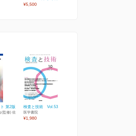
¥5,500
¥2,530
¥
ト 第2版
検査と技術 Vol.53 No.10
(監修) 佐
医学書院
¥1,980