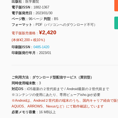
出版社
医学書院
電子版ISSN
1882-1367
電子版発売日
2023/01/30
ページ数
96ページ
判型
B5
フォーマット
PDF（パソコンへのダウンロード不可）
¥2,420
電子版販売価格：
(本体¥2,200＋税10％)
印刷版ISSN
0485-1420
印刷版発行年月
2023/01
ご利用方法
ダウンロード型配信サービス（買切型）
同時使用端末数
3
対応OS
iOS最新の２世代前まで / Android最新の２世代前まで
※コンテンツの使用にあたり、専用ビューアisho.jpが必要
※Androidは、Android２世代前の端末のうち、国内キャリア経由で販
AQUOS、ARROWS、Nexusなど）にて動作確認しています
必要メモリ容量
16 MB以上