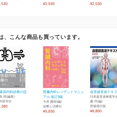
,530
¥2,530
¥2,530
は、こんな商品も買っています。
吸器内科診療の掟
腎臓内科レジデントマニュ
血管超音波テキス
島 啓(編著)
アル 改訂9版
日本超音波検査学会
外医学社
藤 洋(編)
今井 圓裕(編)
,380
医歯薬出版
診断と治療社
¥8,800
¥5,830