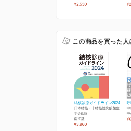
¥2,530
¥2
この商品を買った人
結核診療ガイドライン2024
呼
日本結核・非結核性抗酸菌症
中
学会(編)
中
南江堂
¥6
¥3,960