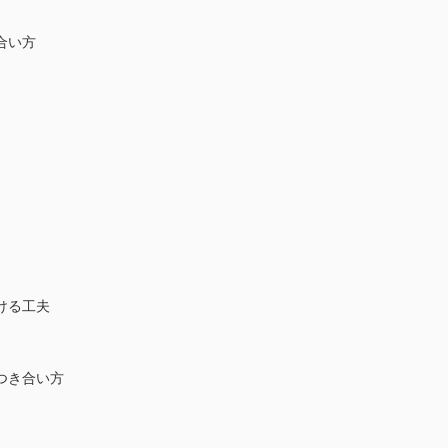
合い方
ける工夫
つき合い方