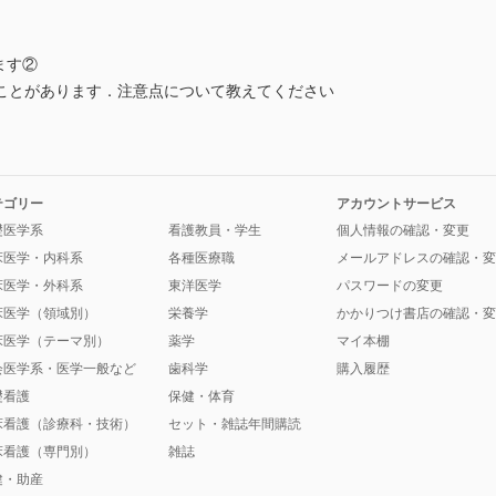
ます②
ことがあります．注意点について教えてください
テゴリー
アカウントサービス
礎医学系
看護教員・学生
個人情報の確認・変更
床医学・内科系
各種医療職
メールアドレスの確認・変
床医学・外科系
東洋医学
パスワードの変更
床医学（領域別）
栄養学
かかりつけ書店の確認・変
床医学（テーマ別）
薬学
マイ本棚
会医学系・医学一般など
歯科学
購入履歴
礎看護
保健・体育
床看護（診療科・技術）
セット・雑誌年間購読
床看護（専門別）
雑誌
健・助産