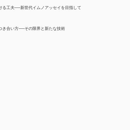
ける工夫──新世代イムノアッセイを目指して
つき合い方──その限界と新たな技術