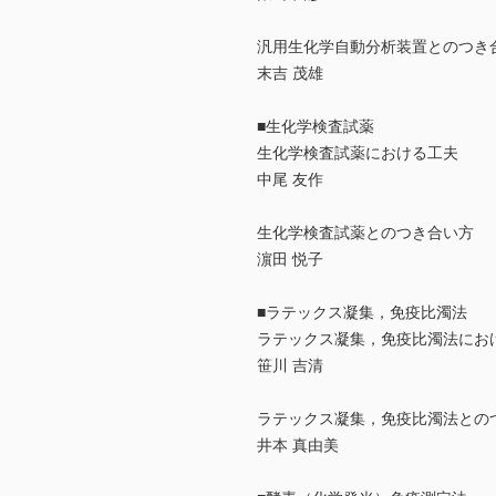
汎用生化学自動分析装置とのつき
末吉 茂雄
■生化学検査試薬
生化学検査試薬における工夫
中尾 友作
生化学検査試薬とのつき合い方
濵田 悦子
■ラテックス凝集，免疫比濁法
ラテックス凝集，免疫比濁法にお
笹川 吉清
ラテックス凝集，免疫比濁法との
井本 真由美