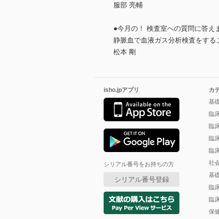
服部 亮輔
●今月の！ 検査室への質問に答え
静脈血で血液ガス分析検査をする
松本 剛
isho.jpアプリ
カ
基
臨
臨
臨
臨
社
シリアル番号をお持ちの方
基
シリアル番号登録
臨
臨
保