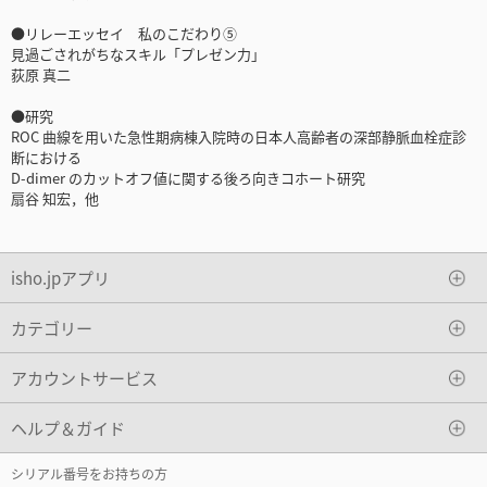
●リレーエッセイ 私のこだわり⑤
見過ごされがちなスキル「プレゼン力」
荻原 真二
●研究
ROC 曲線を用いた急性期病棟入院時の日本人高齢者の深部静脈血栓症診
断における
D-dimer のカットオフ値に関する後ろ向きコホート研究
扇谷 知宏，他
isho.jpアプリ
カテゴリー
アカウントサービス
ヘルプ＆ガイド
シリアル番号をお持ちの方