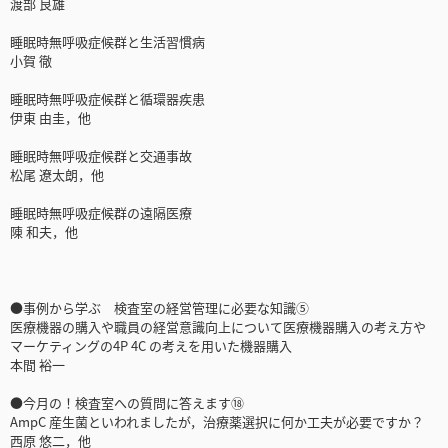
渡部 良雄
睡眠時無呼吸症候群と生活習慣病
小賀 徹
睡眠時無呼吸症候群と循環器疾患
伊東 由圭，他
睡眠時無呼吸症候群と交通事故
松尾 遼太朗，他
睡眠時無呼吸症候群の遠隔医療
陳 和夫，他
●事例から学ぶ 検査室の経営管理に必要な知識⑤
医療機器の購入や職員の経営意識向上について医療機器購入の考え方や
マーケティングの4P 4C の考えを用いた機器購入
本間 裕一
●今月の！検査室への質問に答えます⑱
AmpC 産生菌といわれましたが，治療薬選択に何か工夫が必要ですか？
西原 悠二，他