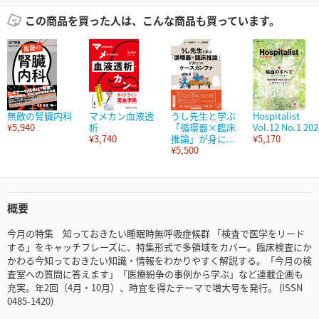
この商品を買った人は、こんな商品も買っています。
無敵の腎臓内科
マメカン血液透
うし先生と学ぶ
Hospitalist
¥5,940
析
「循環器×臨床
Vol.12 No.1 202
¥3,740
推論」が身に...
¥5,170
¥5,500
概要
今月の特集 知っておきたい睡眠時無呼吸症候群 「検査で医学をリード
する」をキャッチフレーズに、特集形式で多領域をカバー。臨床検査にか
かわる今知っておきたい知識・情報をわかりやすく解説する。「今月の検
査室への質問に答えます」「医療紛争の事例から学ぶ」など連載企画も
充実。年2回（4月・10月）、時宜を得たテーマで増大号を発行。 (ISSN
0485-1420)