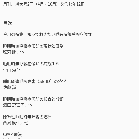
月刊、増大号2冊（4月・10月）を含む年12冊
目次
今月の特集 知っておきたい睡眠時無呼吸症候群
睡眠時無呼吸症候群の現状と展望
穂苅 諭，他
睡眠時無呼吸症候群の病態生理
中山 秀章
睡眠関連呼吸障害（SRBD）の疫学
佐藤 誠
睡眠時無呼吸症候群の検査と診断
濵田 恵理子，他
閉塞性睡眠時無呼吸の治療
西島 嗣生，他
CPAP 療法