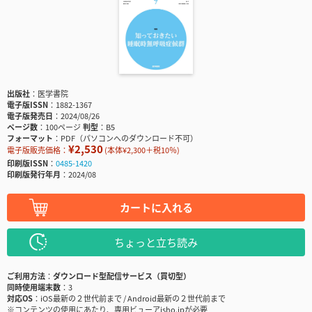
出版社
医学書院
電子版ISSN
1882-1367
電子版発売日
2024/08/26
ページ数
100ページ
判型
B5
フォーマット
PDF（パソコンへのダウンロード不可）
¥2,530
電子版販売価格：
(本体¥2,300＋税10％)
印刷版ISSN
0485-1420
印刷版発行年月
2024/08
カートに入れる
ちょっと立ち読み
ご利用方法
ダウンロード型配信サービス（買切型）
同時使用端末数
3
対応OS
iOS最新の２世代前まで / Android最新の２世代前まで
※コンテンツの使用にあたり、専用ビューアisho.jpが必要