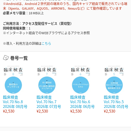
※Androidは、Android２世代前の端末のうち、国内キャリア経由で販売されている端
末（Xperia、GALAXY、AQUOS、ARROWS、Nexusなど）にて動作確認しています
必要メモリ容量
18 MB以上
ご利用方法
アクセス型配信サービス（買切型）
同時使用端末数
1
※インターネット経由でのWEBブラウザによるアクセス参照
※導入・利用方法の詳細は
こちら
巻号一覧
臨床検査
臨床検査
臨床検査
臨床検査
Vol.70 No.8
Vol.70 No.7
Vol.70 No.6
Vol.70 No.5
2026年 08月号
2026年 07月号
2026年 06月号
2026年 05月号
¥2,530
¥2,530
¥2,530
¥2,530