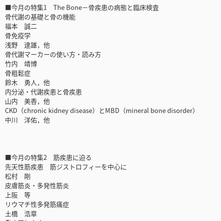
■今月の特集1 The Bone－骨疾患の病態と臨床検査
骨代謝の基礎と骨の機能
福本 誠二
骨免疫学
浅野 達雄，他
骨代謝マーカーの使い方・読み方
竹内 靖博
骨粗鬆症
鈴木 勇人，他
内分泌・代謝疾患と骨疾患
山内 美香，他
CKD（chronic kidney disease）とMBD（mineral bone disorder）
中川 洋佑，他
■今月の特集2 筋疾患に迫る
先天性筋疾患 筋ジストロフィーを中心に
松村 剛
皮膚筋炎・多発性筋炎
上阪 等
リウマチ性多発筋痛症
土橋 浩章