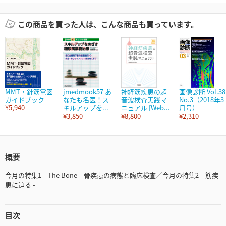
この商品を買った人は、こんな商品も買っています。
MMT・針筋電図
jmedmook57 あ
神経筋疾患の超
画像診断 Vol.38
ガイドブック
なたも名医！ス
音波検査実践マ
No.3（2018年3
¥5,940
キルアップを...
ニュアル [Web...
月号）
¥3,850
¥8,800
¥2,310
概要
今月の特集1 The Bone 骨疾患の病態と臨床検査／今月の特集2 筋疾
患に迫る -
目次