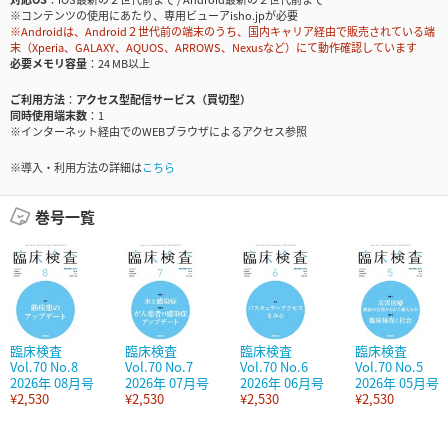
※コンテンツの使用にあたり、専用ビューアisho.jpが必要
※Androidは、Android２世代前の端末のうち、国内キャリア経由で販売されている端
末（Xperia、GALAXY、AQUOS、ARROWS、Nexusなど）にて動作確認しています
必要メモリ容量
24 MB以上
ご利用方法
アクセス型配信サービス（買切型）
同時使用端末数
1
※インターネット経由でのWEBブラウザによるアクセス参照
※導入・利用方法の詳細は
こちら
巻号一覧
臨床検査
臨床検査
臨床検査
臨床検査
Vol.70 No.8
Vol.70 No.7
Vol.70 No.6
Vol.70 No.5
2026年 08月号
2026年 07月号
2026年 06月号
2026年 05月号
¥2,530
¥2,530
¥2,530
¥2,530