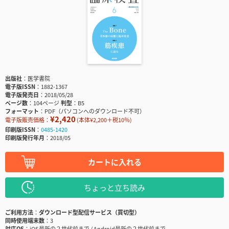
出版社
医学書院
電子版ISSN
1882-1367
電子版発売日
2018/05/28
ページ数
104ページ
判型
B5
フォーマット
PDF（パソコンへのダウンロード不可）
¥2,420
電子版販売価格：
(本体¥2,200＋税10％)
印刷版ISSN
0485-1420
印刷版発行年月
2018/05
カートに入れる
ちょっと立ち読み
ご利用方法
ダウンロード型配信サービス（買切型）
同時使用端末数
3
対応OS
iOS最新の２世代前まで / Android最新の２世代前まで