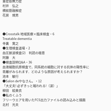
重症筋無力症
村井 弘之
横紋筋融解症
花房 規男
●Crosstalk 地域医療×臨床検査・6
Treatable dementia
寺裏 寛之
●生理検査道場・2
血圧脈波検査(2) 判読の極意
阿藤 大
●検査説明Q&A・36
血液細胞抗原検査で，同系統の細胞に対する抗体の陽性率に
乖離がみられます．どのような原因が考えられますか？
池本 敏行
●Salon deやなさん。・12
「大丈夫! 必ずきっと報われる!（涙）」
柳田 絵美衣
●私のくふう
フリーウエアを用いたFCS出力ファイルの読み込みと描画
北村 光夫