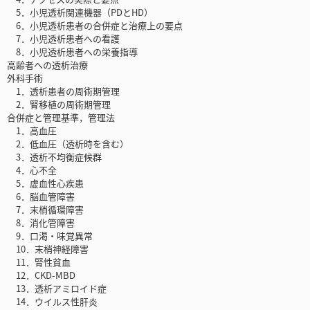
5．小児透析関連機器（PDとHD）
6．小児透析患者の合併症と治療上の要点
7．小児透析患者への看護
8．小児透析患者への栄養指導
高齢者への透析治療
外科手術
1．透析患者の周術期管理
2．腎移植の周術期管理
合併症と管理基準，管理法
1．高血圧
2．低血圧（透析時を含む）
3．透析不均衡症候群
4．心不全
5．虚血性心疾患
6．脳血管障害
7．末梢循環障害
8．消化管障害
9．口渇・味覚異常
10．末梢神経障害
11．腎性貧血
12．CKD-MBD
13．透析アミロイド症
14．ウイルス性肝炎