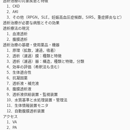
透析治療の対象疾患と特徴
1．CKD
2．AKI
3．その他（RPGN，SLE，妊娠高血圧症候群，SIRS，重症膵炎など）
透析治療が必要な病態とその効果
透析療法の現況
1．血液透析
2．腹膜透析
透析治療の基礎・使用薬品・機器
1．原理（拡散，濾過，吸着）
2．透析（濾過）膜：種類と特徴
3．透析（濾過）器：構造，種類と特徴，分類
4．効率の評価（希釈法も含む）
5．生体適合性
6．抗凝固薬
7．透析液・補充液
8．腹膜透析液
9．透析液供給装置・監視装置
10．水質基準と水処理装置・管理法
11．生体情報装置モニタ
12．自動腹膜透析装置
アクセス
1．VA
2．PA