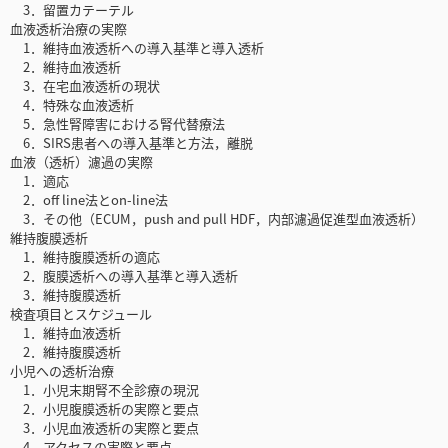
3．留置カテーテル
血液透析治療の実際
1．維持血液透析への導入基準と導入透析
2．維持血液透析
3．在宅血液透析の現状
4．特殊な血液透析
5．急性腎障害における腎代替療法
6．SIRS患者への導入基準と方法，離脱
血液（透析）濾過の実際
1．適応
2．off line法とon-line法
3．その他（ECUM，push and pull HDF，内部濾過促進型血液透析）
維持腹膜透析
1．維持腹膜透析の適応
2．腹膜透析への導入基準と導入透析
3．維持腹膜透析
検査項目とスケジュール
1．維持血液透析
2．維持腹膜透析
小児への透析治療
1．小児末期腎不全診療の現況
2．小児腹膜透析の実際と要点
3．小児血液透析の実際と要点
4．アクセスの実際と要点