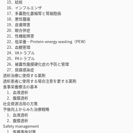
15．結核
16．インフルエンザ
17．多嚢胞化萎縮腎と腎細胞癌
18．悪性腫瘍
19．皮膚障害
20．眼合併症
21．性機能障害
22．低栄養―Protein-energy wasting（PEW）
23．血糖管理
24．VAトラブル
25．PAトラブル
26．被嚢性腹膜硬化症の予防と管理
27．尿路感染症
透析治療に使用する薬剤
透析患者に使用する場合注意を要する薬剤
食事栄養療法の基本
1．血液透析
2．腹膜透析
社会資源活用の方策
予後向上からみた治療戦略
1．血液透析
2．腹膜透析
Safety management
1．医療事故対策