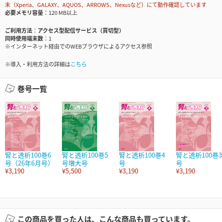
末（Xperia、GALAXY、AQUOS、ARROWS、Nexusなど）にて動作確認しています
必要メモリ容量
120 MB以上
ご利用方法
アクセス型配信サービス（買切型）
同時使用端末数
1
※インターネット経由でのWEBブラウザによるアクセス参照
※導入・利用方法の詳細は
こちら
巻号一覧
腎と透析100巻6
腎と透析100巻5
腎と透析100巻4
腎と透析100巻3
号（26年6月号）
号増大号
号
号
¥3,190
¥5,500
¥3,190
¥3,190
この商品を買った人は、こんな商品も買っています。