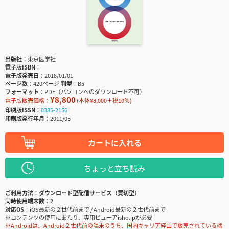
出版社
東京医学社
電子版ISBN
電子版発売日
2018/01/01
ページ数
420ページ
判型
B5
フォーマット
PDF（パソコンへのダウンロード不可）
¥8,800
電子版販売価格：
(本体¥8,000＋税10％)
印刷版ISSN
0385-2156
印刷版発行年月
2011/05
カートに入れる
ちょっと立ち読み
ご利用方法
ダウンロード型配信サービス（買切型）
同時使用端末数
2
対応OS
iOS最新の２世代前まで / Android最新の２世代前まで
※コンテンツの使用にあたり、専用ビューアisho.jpが必要
※Androidは、Android２世代前の端末のうち、国内キャリア経由で販売されている端