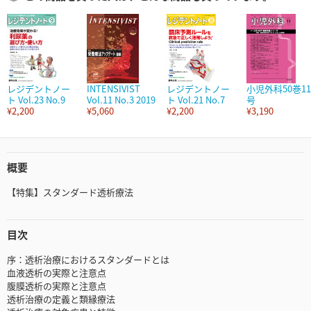
レジデントノー
INTENSIVIST
レジデントノー
小児外科50巻11
ト Vol.23 No.9
Vol.11 No.3 2019
ト Vol.21 No.7
号
¥2,200
¥5,060
¥2,200
¥3,190
概要
【特集】スタンダード透析療法
目次
序：透析治療におけるスタンダードとは
血液透析の実際と注意点
腹膜透析の実際と注意点
透析治療の定義と類縁療法