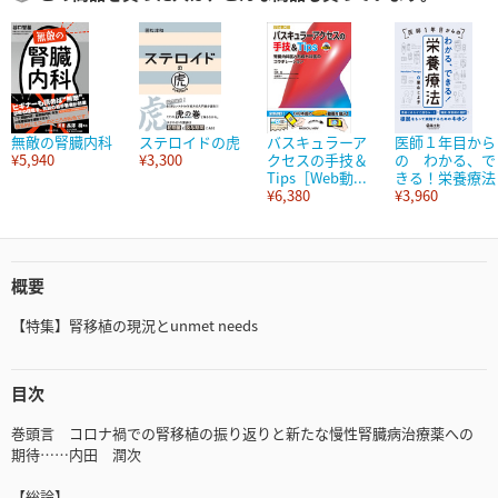
無敵の腎臓内科
ステロイドの虎
バスキュラーア
医師１年目から
¥5,940
¥3,300
クセスの手技＆
の わかる、で
Tips［Web動...
きる！栄養療法
¥6,380
¥3,960
概要
【特集】腎移植の現況とunmet needs
目次
巻頭言 コロナ禍での腎移植の振り返りと新たな慢性腎臓病治療薬への
期待……内田 潤次
【総論】