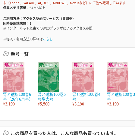
末（Xperia、GALAXY、AQUOS、ARROWS、Nexusなど）にて動作確認しています
必要メモリ容量
64 MB以上
ご利用方法
アクセス型配信サービス（買切型）
同時使用端末数
1
※インターネット経由でのWEBブラウザによるアクセス参照
※導入・利用方法の詳細は
こちら
巻号一覧
腎と透析100巻6
腎と透析100巻5
腎と透析100巻4
腎と透析100巻3
号（26年6月号）
号増大号
号
号
¥3,190
¥5,500
¥3,190
¥3,190
この商品を買った人は、こんな商品も買っています。