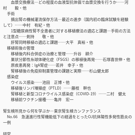
血漿交換療法―どの程度の血液型抗体価で血漿交換を行うか……河
村 毅・他
手術
摘出腎の機械灌流保存方法―最近の進歩（国内初の臨床試験を経験
して）……中村 有紀・他
1型糖尿病性腎不全患者に対する移植療法の適応と課題―手術の方法
と注意点……剣持 敬・他
肝腎同時移植の適応と課題……大平 真裕・他
移植術後の管理
移植後内科合併症の治療と管理……升谷 耕介
巣状分節性糸球体硬化症（FSGS）の移植後再発……石塚喜世伸・他
原疾患再発：IgA腎症……若井 幸子・他
腎移植後の免疫抑制薬管理の課題と実際……杉山健太郎
感染症
ウイルス感染……池田 正博・他
移植後リンパ増殖症（PTLD）……藤枝 幹也
腎移植と新型コロナウイルス感染症（COVID-19）……二村 健太
移植前ワクチン接種……亀井 宏一
腎生検所見から何を学ぶか―東京腎生検カンファランス
No.66 急速進行性腎機能低下の経過をとったOJ抗体陽性多発性筋炎の
一例
研究