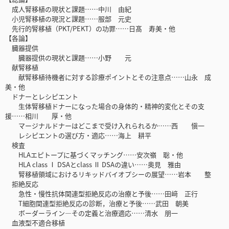
成人腎移植の現状と課題……中川 由紀
小児腎移植の現況と課題……服部 元史
先行的腎移植（PKT/PEKT）の功罪……日髙 寿美・他
【各論】
臓器提供
臓器提供の現状と課題……小野 元
献腎移植
献腎移植待機者に対する診療ポイントとその注意点……山永 成
美・他
ドナーとレシピエント
生体腎移植ドナーになった場合の身体的・精神的変化とその支
援……相川 厚・他
マージナルドナーはどこまで受け入れられるか……西 愼一
レシピエントの選び方・適応……海上 耕平
検査
HLAエピトープに基づくマッチング……安次嶺 聡・他
HLA class Ⅰ DSAとclass Ⅱ DSAの違い……奥見 雅由
腎移植領域におけるリキッドバイオプシーの展望……岩本 整
拒絶反応
急性・慢性抗体関連型拒絶反応の治療と予後……田﨑 正行
T細胞関連型拒絶反応の診断，治療と予後……武田 朝美
ボーダーライン―その定義と治療適応……清水 朋一
血液型不適合移植