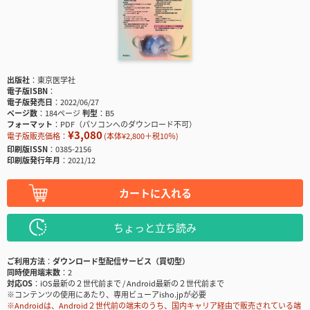
出版社
東京医学社
電子版ISBN
電子版発売日
2022/06/27
ページ数
184ページ
判型
B5
フォーマット
PDF（パソコンへのダウンロード不可）
¥3,080
電子版販売価格：
(本体¥2,800＋税10％)
印刷版ISSN
0385-2156
印刷版発行年月
2021/12
カートに入れる
ちょっと立ち読み
ご利用方法
ダウンロード型配信サービス（買切型）
同時使用端末数
2
対応OS
iOS最新の２世代前まで / Android最新の２世代前まで
※コンテンツの使用にあたり、専用ビューアisho.jpが必要
※Androidは、Android２世代前の端末のうち、国内キャリア経由で販売されている端