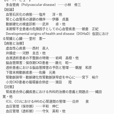
多血管病（Polyvascular disease）……小林 修三
【総論】
血管石灰化の病態……塩井 淳・他
腎と心血管系の連鎖の機序……伊藤 貞嘉
動脈硬化の検査診断……武井 卓・他
末期腎不全患者の危険因子としての心血管疾患……朝倉 正紀
Developmental origins of health and disease（DOHaD）仮説におけ
る腎臓と心臓……里村 憲一
【病態と治療】
虚血性心疾患……西村 眞人
弁膜症……河野 圭志・他
血液透析患者の不整脈の特徴……岩﨑 昌樹・他
脳血管障害：保存期CKD患者……藤元 昭一
透析患者における脳血管障害の予防と管理……鶴屋 和彦
下肢末梢動脈疾患……佐藤 元美
腎動脈狭窄―動脈硬化性腎動脈狭窄症を中心に……宮下 裕介
小児CKD患者の循環器合併症……濱田 陸
【対策】
腎疾患合併心臓疾患における外科的治療の意義と問題点……縄田
寛・他
ICU，CCUにおけるAKIの心腎連関の管理……白井 泉
血圧管理（保存期）……平和 伸仁
血圧管理（透析期）……守矢 英和・他