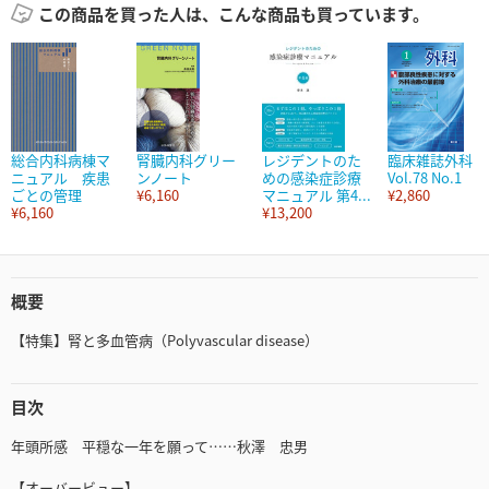
この商品を買った人は、こんな商品も買っています。
総合内科病棟マ
腎臓内科グリー
レジデントのた
臨床雑誌外科
ニュアル 疾患
ンノート
めの感染症診療
Vol.78 No.1
ごとの管理
¥6,160
マニュアル 第4...
¥2,860
¥6,160
¥13,200
概要
【特集】腎と多血管病（Polyvascular disease）
目次
年頭所感 平穏な一年を願って……秋澤 忠男
【オーバービュー】