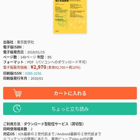
出版社
東京医学社
電子版ISBN
電子版発売日
2018/01/15
ページ数
148ページ
判型
B5
フォーマット
PDF（パソコンへのダウンロード不可）
¥2,970
電子版販売価格：
(本体¥2,700＋税10％)
印刷版ISSN
0385-2156
印刷版発行年月
2016/01
カートに入れる
ちょっと立ち読み
ご利用方法
ダウンロード型配信サービス（買切型）
同時使用端末数
2
対応OS
iOS最新の２世代前まで / Android最新の２世代前まで
※コンテンツの使用にあたり、専用ビューアisho.jpが必要