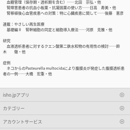
血糖管理（保存期・透析期を含む）……北田 宗弘・他
腎障害患者の抗血小板薬・抗凝固薬の使い方……日高 寿美・他
腎移植後心血管疾患への対策：特に心臓疾患に関して……後藤 憲彦
連載：やさしい再生医療
基礎編Ⅱ 腎幹細胞の同定と細胞導入療法……河原 克雅・他
研究
血液透析患者に対するクエン酸第二鉄水和物の有用性の検討……鈴
木 徹・他
症例
ネコからのPasteurella multocidaにより腹膜炎が発症した腹膜透析患
者の一例……大橋 宏重・他
isho.jpアプリ
カテゴリー
アカウントサービス