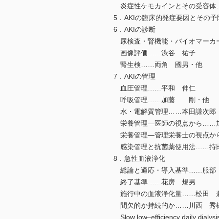
炎症性ケモカインとその受容体
5．AKIの臨床的発症要因とその
6．AKIの診断
尿検査・腎機能・バイオマーカ
画像評価……渋谷 祐子
腎生検……両角 國男・他
7．AKIの管理
血圧管理……平和 伸仁
呼吸管理……加藤 剛・他
水・電解質管理……本田謙次郎
栄養管理―医師の視点から……
栄養管理―管理栄養士の視点か
感染管理と抗菌薬使用法……持
8．急性血液浄化
総論と適応・導入基準……服部
終了基準……花房 規男
施行中の血液浄化量……松田 
間欠的か持続的か……川西 秀
Slow low‒efficiency daily