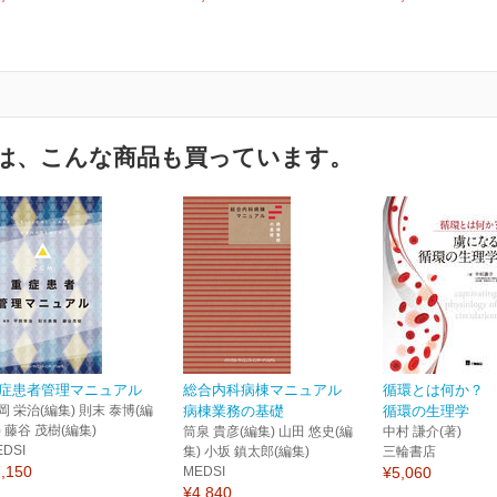
は、こんな商品も買っています。
症患者管理マニュアル
総合内科病棟マニュアル
循環とは何か？
岡 栄治(編集) 則末 泰博(編
病棟業務の基礎
循環の生理学
) 藤谷 茂樹(編集)
筒泉 貴彦(編集) 山田 悠史(編
中村 謙介(著)
EDSI
集) 小坂 鎮太郎(編集)
三輪書店
,150
MEDSI
¥5,060
¥4,840