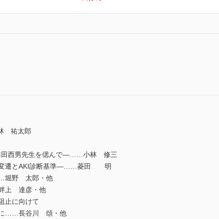
林 祐太郎
本田西男先生を偲んで―……小林 修三
の変遷とAKI診断基準―……菱田 明
……堀野 太郎・他
…畔上 達彦・他
化阻止に向けて
心に……長谷川 頌・他