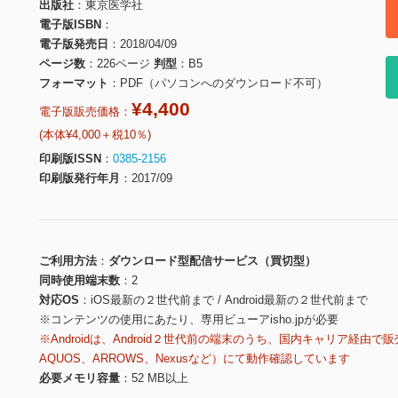
出版社
東京医学社
電子版ISBN
電子版発売日
2018/04/09
ページ数
226ページ
判型
B5
フォーマット
PDF（パソコンへのダウンロード不可）
¥4,400
電子版販売価格：
(本体¥4,000＋税10％)
印刷版ISSN
0385-2156
印刷版発行年月
2017/09
ご利用方法
ダウンロード型配信サービス（買切型）
同時使用端末数
2
対応OS
iOS最新の２世代前まで / Android最新の２世代前まで
※コンテンツの使用にあたり、専用ビューアisho.jpが必要
※Androidは、Android２世代前の端末のうち、国内キャリア経由で販
AQUOS、ARROWS、Nexusなど）にて動作確認しています
必要メモリ容量
52 MB以上