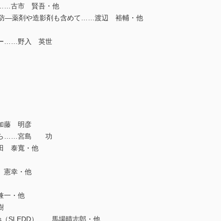
……古市 賢吾・他
予防―薬剤や造影剤も含めて……渡辺 裕輔・他
ー……野入 英世
加藤 明彦
ら……宮島 功
田 泰寬・他
 憲幸・他
兼一・他
樹
 dialysis（SLEDD）……馬場晴志郎・他