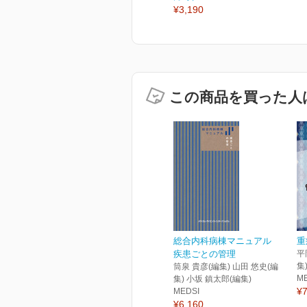
¥3,190
この商品を買った人
総合内科病棟マニュアル
重
疾患ごとの管理
平
集
筒泉 貴彦(編集) 山田 悠史(編
M
集) 小坂 鎮太郎(編集)
¥7
MEDSI
¥6,160