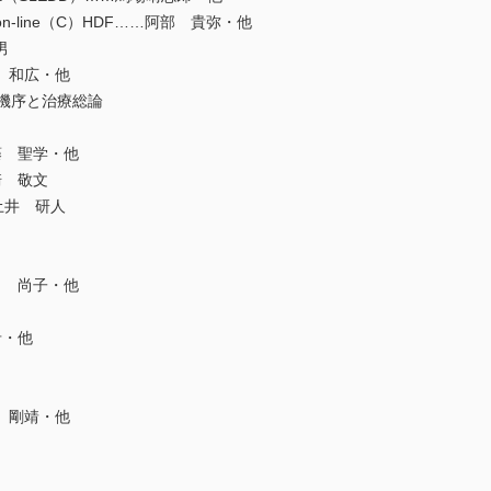
HDF，on-line（C）HDF……阿部 貴弥・他
男
 和広・他
症機序と治療総論
藤 聖学・他
崎 敬文
土井 研人
 尚子・他
希・他
 剛靖・他