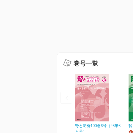
巻号一覧
腎と透析100巻6号（26年6
腎
月号）
¥5