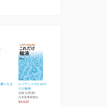
 虜になる
レジデントのための これ
だけ輸液
佐藤 弘明(著)
日本医事新報社
¥4,620