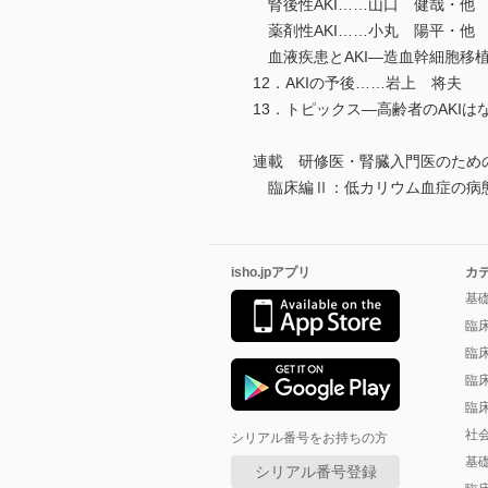
腎後性AKI……山口 健哉・他
薬剤性AKI……小丸 陽平・他
血液疾患とAKI―造血幹細胞移
12．AKIの予後……岩上 将夫
13．トピックス―高齢者のAKI
連載 研修医・腎臓入門医のため
臨床編Ⅱ：低カリウム血症の病
isho.jpアプリ
カ
基
臨
臨
臨
臨
社
シリアル番号をお持ちの方
基
シリアル番号登録