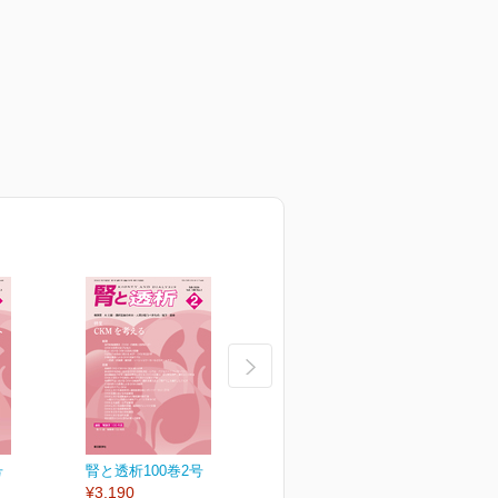
号
腎と透析100巻2号
腎と透析100巻1号
¥3,190
¥3,190
¥