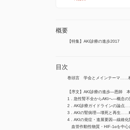
概要
【特集】AKI診療の進歩2017
目次
巻頭言 学会とメインテーマ……
【序文】AKI診療の進歩―恩師 
1．急性腎不全からAKIへ―概念
2．AKI診療ガイドラインの論点
3．AKIの腎病理―壊死と再生…
4．AKIの発症・進展要因―線維
血管作動性物質・HIF-1αを中