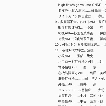
High flow/high volume C
血液浄化膜の選択……峰島三千
サイトカイン除去療法……森山
9．多臓器不全におけるAKI―発
敗血症関連AKI……今泉 均
術後AKI―心血管系手術……伊
術後AKI―消化管系手術……浜
10．AKIにおける多臓器障害……
11．各種AKIの特徴と治療
小児AKI……服部 元史
ネフローゼ症候群とAKI……辻
腎移植後AKI……西 慎一
心機能障害とAKI……島田 美
肝腎症候群……山田 博之・他
外傷とAKI……白井 泉
コレステロール塞栓症……大竹
周産期AKI……中枝 武司・他
中毒性AKI……中谷 宣章・他