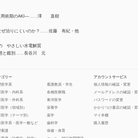
植周術期のAKI―……澤 直樹
はなぜ治りにくいのか？……佐藤 有紀・他
の やさしい水電解質
態と鑑別……長谷川 元
テゴリー
アカウントサービス
礎医学系
看護教員・学生
個人情報の確認・変更
床医学・内科系
各種医療職
メールアドレスの確認・変
床医学・外科系
東洋医学
パスワードの変更
床医学（領域別）
栄養学
かかりつけ書店の確認・変
床医学（テーマ別）
薬学
マイ本棚
会医学系・医学一般など
歯科学
購入履歴
礎看護
保健・体育