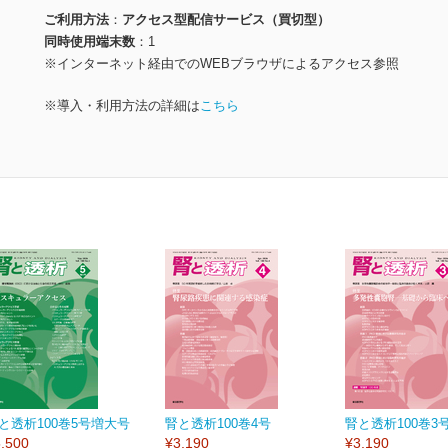
ご利用方法
アクセス型配信サービス（買切型）
同時使用端末数
1
※インターネット経由でのWEBブラウザによるアクセス参照
※導入・利用方法の詳細は
こちら
と透析100巻5号増大号
腎と透析100巻4号
腎と透析100巻3
,500
¥3,190
¥3,190