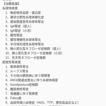
【治療各論】
糸球体疾患
1．無症候性血尿・蛋白尿
2．巣状分節性糸球体硬化症
3．感染関連急性糸球体腎炎
4．IgA腎症（成人）
5．IgA腎症（小児）
6．膜性腎症
7．膜性増殖性糸球体腎炎
8．半月体形成性糸球体腎炎
9．微小変化型ネフローゼ症候群（成人）
10．微小変化型ネフローゼ症候群（小児）
11．先天性ネフローゼ症候群
続発性腎疾患
1．紫斑病性腎炎
2．ループス腎炎
3．その他の膠原病に伴う腎障害
4．ANCA関連血管炎に伴う糸球体病変
5．Goodpasture症候群
6．糖尿病性腎症
7．骨髄腫に伴う腎障害
8．Fabry病
9．血栓性微小血管症（HUS，TTP，悪性高血圧など）