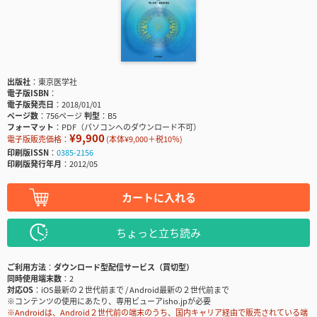
出版社
東京医学社
電子版ISBN
電子版発売日
2018/01/01
ページ数
756ページ
判型
B5
フォーマット
PDF（パソコンへのダウンロード不可）
¥9,900
電子版販売価格：
(本体¥9,000＋税10％)
印刷版ISSN
0385-2156
印刷版発行年月
2012/05
カートに入れる
ちょっと立ち読み
ご利用方法
ダウンロード型配信サービス（買切型）
同時使用端末数
2
対応OS
iOS最新の２世代前まで / Android最新の２世代前まで
※コンテンツの使用にあたり、専用ビューアisho.jpが必要
※Androidは、Android２世代前の端末のうち、国内キャリア経由で販売されている端