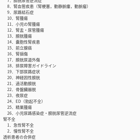
7．膀胱尿管逆流症
8．腎血管疾患（腎梗塞，動静脈瘻，動脈瘤）
9．尿路結石症
10．腎腫瘍
11．小児の腎腫瘍
12．腎盂・尿管腫瘍
13．膀胱腫瘍
14．嚢胞性腎疾患
15．前立腺癌
16．腎損傷
17．膀胱尿道外傷
18．排尿障害ガイドライン
19．下部尿路症状
20．神経因性膀胱
21．過活動膀胱
22．骨盤臓器脱
23．夜尿症
24．ED（勃起不全）
25．精巣腫瘍
26．小児尿路感染症・膀胱尿管逆流症
腎不全
1．急性腎不全
2．慢性腎不全
透析患者の合併症