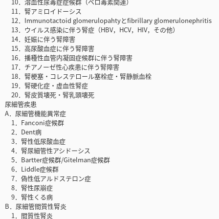
10．溶血性尿毒症症候群（ベロ毒素関連）
11．腎アミロイドーシス
12．Immunotactoid glomerulopahtyとfibrillary glomerulonephritis
13．ウイルス感染に伴う腎症（HBV，HCV，HIV，その他）
14．妊娠に伴う腎障害
15．高尿酸血症に伴う腎障害
16．播種性血管内凝固症候群に伴う腎障害
17．チアノーゼ性心疾患に伴う腎障害
18．腎梗塞・コレステロール塞栓症・腎静脈血栓
19．腎硬化症・虚血性腎症
20．腎皮質壊死・腎乳頭壊死
尿細管疾患
A．尿細管機能異常症
1．Fanconi症候群
2．Dent病
3．腎性低尿酸血症
4．腎尿細管性アシドーシス
5．Bartter症候群/Gitelman症候群
6．Liddle症候群
7．偽性低アルドステロン症
8．腎性尿崩症
9．腎性くる病
B．尿細管間質性腎炎
1．間質性腎炎