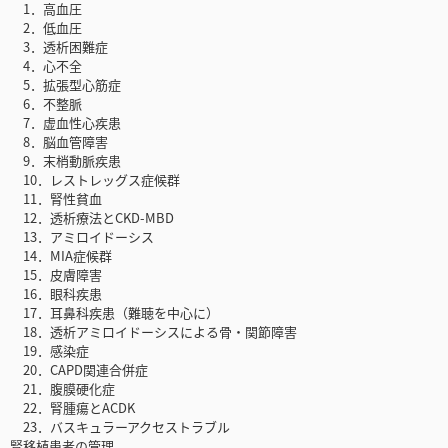
1．高血圧
2．低血圧
3．透析困難症
4．心不全
5．拡張型心筋症
6．不整脈
7．虚血性心疾患
8．脳血管障害
9．末梢動脈疾患
10．レストレッグス症候群
11．腎性貧血
12．透析療法とCKD-MBD
13．アミロイドーシス
14．MIA症候群
15．皮膚障害
16．眼科疾患
17．耳鼻科疾患（難聴を中心に）
18．透析アミロイドーシスによる骨・関節障害
19．感染症
20．CAPD関連合併症
21．腹膜硬化症
22．腎腫瘍とACDK
23．バスキュラーアクセストラブル
腎移植患者の管理