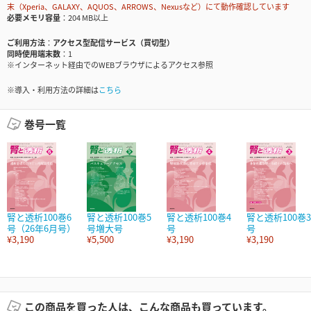
末（Xperia、GALAXY、AQUOS、ARROWS、Nexusなど）にて動作確認しています
必要メモリ容量
204 MB以上
ご利用方法
アクセス型配信サービス（買切型）
同時使用端末数
1
※インターネット経由でのWEBブラウザによるアクセス参照
※導入・利用方法の詳細は
こちら
巻号一覧
腎と透析100巻6
腎と透析100巻5
腎と透析100巻4
腎と透析100巻3
号（26年6月号）
号増大号
号
号
¥3,190
¥5,500
¥3,190
¥3,190
この商品を買った人は、こんな商品も買っています。