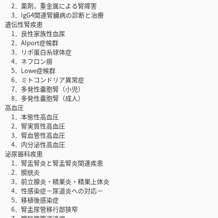
2．薬剤，重金属による腎障害
3．IgG4関連腎臓病の診断と治療
遺伝性腎疾患
1．良性家族性血尿
2．Alport症候群
3．リポ蛋白糸球体症
4．ネフロン癆
5．Lowe症候群
6．ミトコンドリア異常症
7．多発性嚢胞腎（小児）
8．多発性嚢胞腎（成人）
高血圧
1．本態性高血圧
2．腎実質性高血圧
3．腎血管性高血圧
4．内分泌性高血圧
泌尿器科疾患
1．腎盂腎炎と腎盂腎炎関連疾患
2．膀胱炎
3．前立腺炎・精巣炎・精巣上体炎
4．性感染症－尿道炎への対応－
5．移植後感染症
6．腎盂尿管移行部狭窄