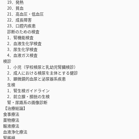
19．発熱
20．貧血
21．高血圧・低血圧
22．成長障害
23．口腔内疾患
診断のための検査
1．腎機能検査
2．血液生化学検査
3．尿生化学検査
4．血液ガス検査
検診
1．小児（学校検尿と乳幼児腎臓検診）
2．成人における検尿を主体とする健診
3．顕微鏡的血尿と泌尿器系疾患
生検
1．腎生検ガイドライン
2．前立腺・膀胱の生検
腎・尿路系の画像診断
【治療総論】
食事療法
薬物療法
輸液療法
血液浄化療法
腎移植