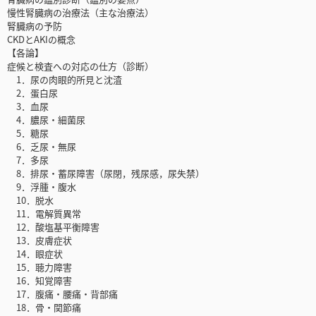
慢性腎臓病の治療法（主な治療法）
腎臓病の予防
CKDとAKIの概念
【各論】
症候と検査への対応の仕方（診断）
1．尿の肉眼的所見と沈渣
2．蛋白尿
3．血尿
4．膿尿・細菌尿
5．糖尿
6．乏尿・無尿
7．多尿
8．排尿・蓄尿障害（尿閉，残尿感，尿失禁）
9．浮腫・腹水
10．脱水
11．電解質異常
12．酸塩基平衡障害
13．皮膚症状
14．眼症状
15．聴力障害
16．知覚障害
17．腹痛・腰痛・背部痛
18．骨・関節痛