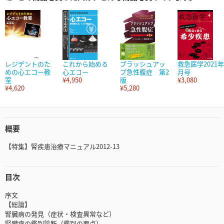
レジデントのた
これから始める
ブラッシュアッ
救急医学2021年
めの心エコー教
心エコー
プ急性腹症 第2
月号
室
¥4,950
版
¥3,080
¥4,620
¥5,280
概要
【特集】腎疾患治療マニュアル2012-13
目次
序文
【総論】
腎臓病の発見（症状・検査異常など）
腎臓病の鑑別診断（鑑別の要点）