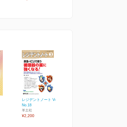
レジデントノート Vol.22
No.18
羊土社
¥2,200