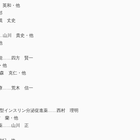
 英和・他
郎
茂 丈史
…山川 貴史・他
他
能……四方 賢一
・他
森 克仁・他
療……荒木 信一
型インスリン分泌促進薬……西村 理明
村 蘭・他
薬……山川 正