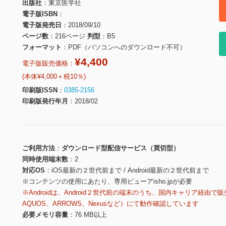
出版社
東京医学社
電子版ISBN
電子版発売日
2018/09/10
ページ数
216ページ
判型
B5
フォーマット
PDF（パソコンへのダウンロード不可）
¥4,400
電子版販売価格：
(本体¥4,000＋税10％)
印刷版ISSN
0385-2156
印刷版発行年月
2018/02
ご利用方法
ダウンロード型配信サービス（買切型）
同時使用端末数
2
対応OS
iOS最新の２世代前まで / Android最新の２世代前まで
※コンテンツの使用にあたり、専用ビューアisho.jpが必要
※Androidは、Android２世代前の端末のうち、国内キャリア経由で販
AQUOS、ARROWS、Nexusなど）にて動作確認しています
必要メモリ容量
76 MB以上