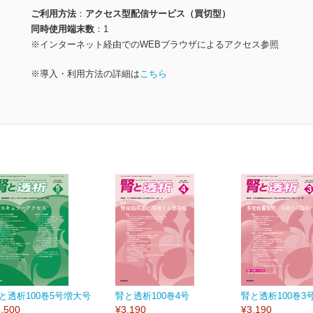
ご利用方法
アクセス型配信サービス（買切型）
同時使用端末数
1
※インターネット経由でのWEBブラウザによるアクセス参照
※導入・利用方法の詳細は
こちら
と透析100巻5号増大号
腎と透析100巻4号
腎と透析100巻3
,500
¥3,190
¥3,190