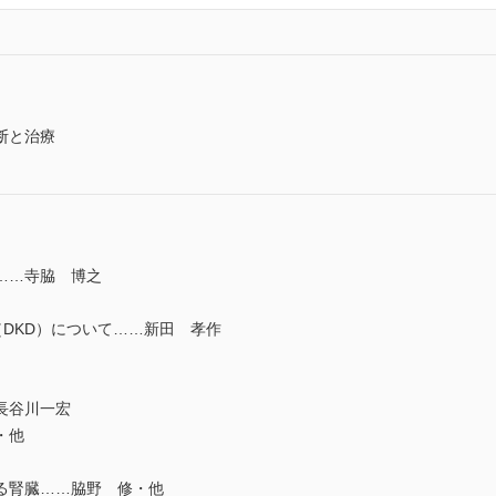
断と治療
……寺脇 博之
sease（DKD）について……新田 孝作
長谷川一宏
・他
る腎臓……脇野 修・他