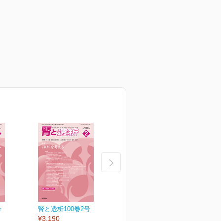
号
腎と透析100巻2号
腎と透析100巻1号
¥3,190
¥3,190
¥