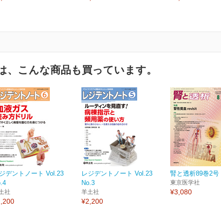
は、こんな商品も買っています。
ジデントノート Vol.23
レジデントノート Vol.23
腎と透析89巻2号
.4
No.3
東京医学社
¥3,080
土社
羊土社
,200
¥2,200