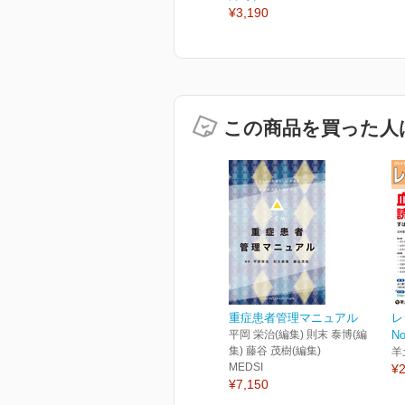
¥3,190
この商品を買った人
重症患者管理マニュアル
レ
平岡 栄治(編集) 則末 泰博(編
No
集) 藤谷 茂樹(編集)
羊
MEDSI
¥2
¥7,150