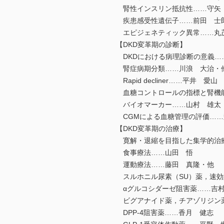
腎性インスリン抵抗性……守矢
疾患感受性遺伝子……前田 士
エピジェネティック異常……丸
【DKD変革期の診断】
DKDにおける病理診断の意義…
腎症病期分類……川浪 大治・
Rapid decliner……平井 愛山
血糖コントロールの指標と腎機
バイオマーカー……山村 雄太
CGMによる血糖管理の評価……
【DKD変革期の治療】
寛解・退縮を目指した集学的治
食事療法……山田 悟
運動療法……藤田 真隆・他
スルホニル尿素（SU）薬，速効
αグルコシダーゼ阻害薬……吉
ビグアナイド薬，チアゾリジン
DPP-4阻害薬……香月 健志