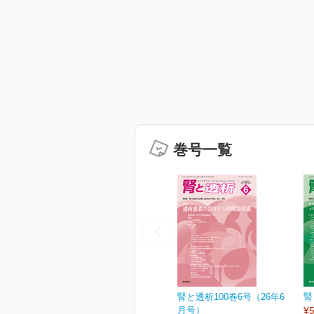
巻号一覧
腎と透析100巻6号（26年6
腎
月号）
¥5