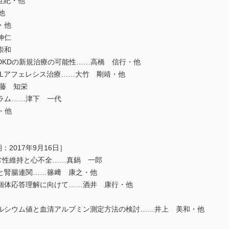
世紀・他
他
・他
伸仁
崇和
KDの新規治療の可能性……高橋 信行・他
DLアフェレシス治療……大竹 剛靖・他
藤 知栄
ラム……津下 一代
・他
2017年9月16日］
常性維持と心不全……真鍋 一郎
と腎腸連関……篠﨑 康之・他
した個体応答理解に向けて……酒井 康行・他
シウム値と血清アルブミン測定方法の検討……井上 美和・他