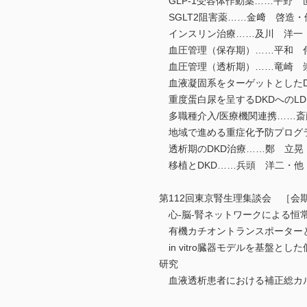
GLP-1受容体作動薬……平野 
SGLT2阻害薬……金﨑 啓造・
インスリン治療……及川 洋一
血圧管理（保存期）……平和 
血圧管理（透析期）……竜崎 
血液凝固系をターゲットとしたD
重度蛋白尿を呈するDKDへのL
多職種介入/医療機関連携……斎
地域で進める重症化予防プログ
透析期のDKD治療……鄭 立晃
移植とDKD……兵頭 洋二・他
第112回東京腎生理集談会 ［会期：
心-脳-腎ネットワークによる恒
有機カチオントランスポーター
in vitro臓器モデルを基盤と
研究
血液透析患者における補正総カル