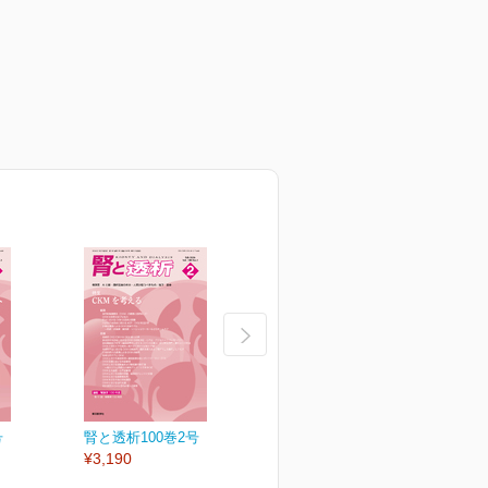
号
腎と透析100巻2号
腎と透析100巻1号
¥3,190
¥3,190
¥