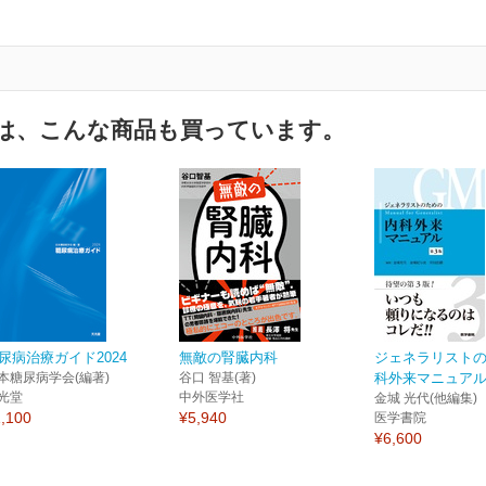
は、こんな商品も買っています。
尿病治療ガイド2024
無敵の腎臓内科
ジェネラリスト
本糖尿病学会(編著)
谷口 智基(著)
科外来マニュアル
光堂
中外医学社
金城 光代(他編集)
,100
¥5,940
医学書院
¥6,600