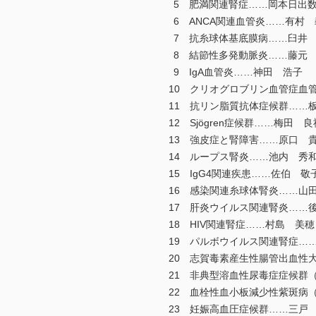
5 肥満関連腎症……岡本日出
6 ANCA関連血管炎……有村 
7 抗糸球体基底膜病……臼井
8 結節性多発動脈炎……藤元
9 IgA血管炎……神田 浩子
10 クリオグロブリン血管症血
11 抗リン脂質抗体症候群……
12 Sjögren症候群……梅田 良
13 強皮症と腎障害……原口 
14 ループス腎炎……池内 秀
15 IgG4関連疾患……佐伯 敬
16 感染関連糸球体腎炎……山
17 肝炎ウイルス関連腎炎…
18 HIV関連腎症……村島 美穂
19 パルボウイルス関連腎症
20 志賀毒素産生性腸管出血性
21 非典型溶血性尿毒症症候群（
22 血栓性血小板減少性紫斑病（
23 妊娠高血圧症候群……三戸