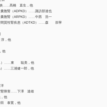
腎炎……髙橋 直生，他
囊胞腎（ADPKD）……諏訪部達也
囊胞腎（ARPKD）……中西 浩一
間質性腎疾患（ADTKD）……森 崇寧
司
 淳，他
，他
ス）……東 聡美，他
A）……三浦健一郎，他
哲洋
腎障害……下澤 達雄
，他
田 泰寛，他