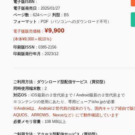
電子版ISBN
電子版発売日
2025/01/27
ページ数
624ページ
判型
B5
フォーマット
PDF（パソコンへのダウンロード不可）
¥9,900
電子版販売価格：
(本体¥9,000＋税10％)
印刷版ISSN
0385-2156
印刷版発行年月
2023/12
ご利用方法
ダウンロード型配信サービス（買切型）
同時使用端末数
2
対応OS
iOS最新の２世代前まで / Android最新の２世代前まで
※コンテンツの使用にあたり、専用ビューアisho.jpが必要
※Androidは、Android２世代前の端末のうち、国内キャリア経由で販
AQUOS、ARROWS、Nexusなど）にて動作確認しています
必要メモリ容量
108 MB以上
ご利用方法
アクセス型配信サービス（買切型）