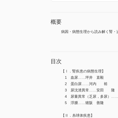
概要
病因・病態生理から読み解く腎・
目次
【Ⅰ．腎疾患の病態生理】
1 血尿……坪井 直毅
2 蛋白尿……河内 裕
3 尿沈渣異常……安田 隆
4 尿量異常（乏尿，多尿）……
5 浮腫……猪阪 善隆
【Ⅱ．糸球体疾患】