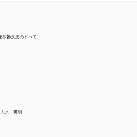
泌尿器疾患のすべて
志水 英明