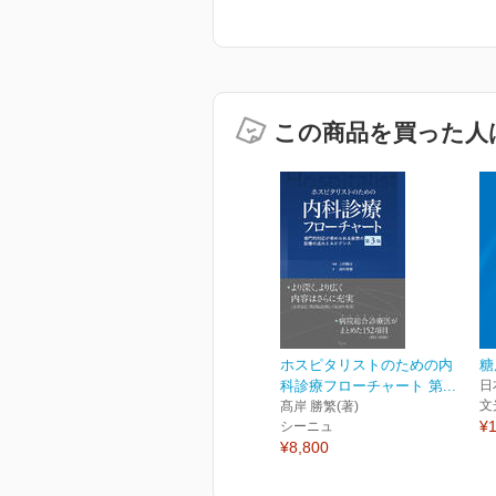
この商品を買った人
ホスピタリストのための内
糖
科診療フローチャート 第...
日
文
髙岸 勝繁(著)
¥1
シーニュ
¥8,800