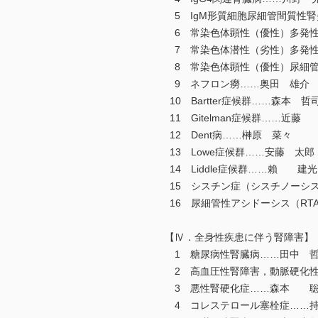
5 IgM形質細胞尿細管間質性
6 常染色体顕性（優性）多発性
7 常染色体潜性（劣性）多発性
8 常染色体顕性（優性）尿細管
9 ネフロン癆……奥田 雄介
10 Bartter症候群……森本 哲
11 Gitelman症候群……近藤
12 Dent病……榊原 菜々
13 Lowe症候群……安藤 太郎
14 Liddle症候群……賴 建光
15 シスチン症（シスチノーシ
16 尿細管性アシドーシス（RT
【Ⅳ．全身性疾患に伴う腎障害】
1 糖尿病性腎臓病……田中 
2 高血圧性腎障害，動脈硬化性
3 悪性腎硬化症……森本 聡
4 コレステロール塞栓症……持