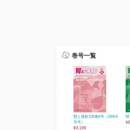
巻号一覧
腎と透析100巻6号（26年6
腎
月号）
¥5
¥3,190