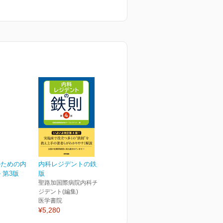
のための内
内科レジデントの鉄則 第4
 第3版
版
聖路加国際病院内科チーフレ
ジデント(編集)
医学書院
¥5,280