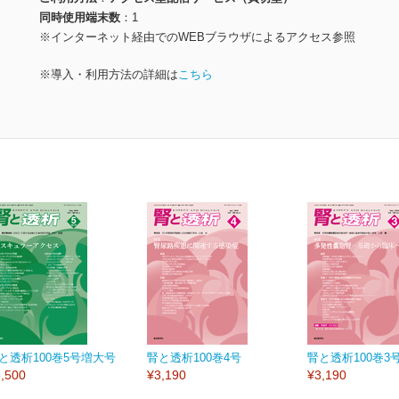
同時使用端末数
1
※インターネット経由でのWEBブラウザによるアクセス参照
※導入・利用方法の詳細は
こちら
と透析100巻5号増大号
腎と透析100巻4号
腎と透析100巻3
,500
¥3,190
¥3,190