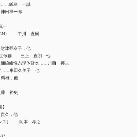
……飯島 一誠
神田祥一郎
真一
GN）……中川 直樹
財津亜友子，他
化症候群……三上 直朗，他
細線維性糸球体腎炎……川西 邦夫
症……牟田久美子，他
 喬雄，他
貝藤 裕史
患】
 貴久，他
シス）……岡本 孝之
充弘