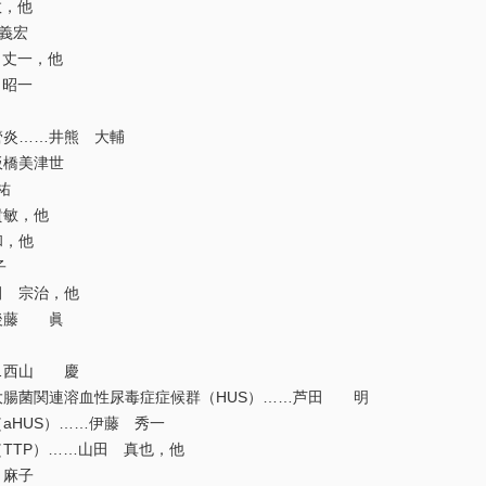
数，他
義宏
 丈一，他
 昭一
管炎……井熊 大輔
板橋美津世
祐
貴敏，他
和，他
子
田 宗治，他
…後藤 眞
……西山 慶
大腸菌関連溶血性尿毒症症候群（HUS）……芦田 明
aHUS）……伊藤 秀一
TTP）……山田 真也，他
 麻子