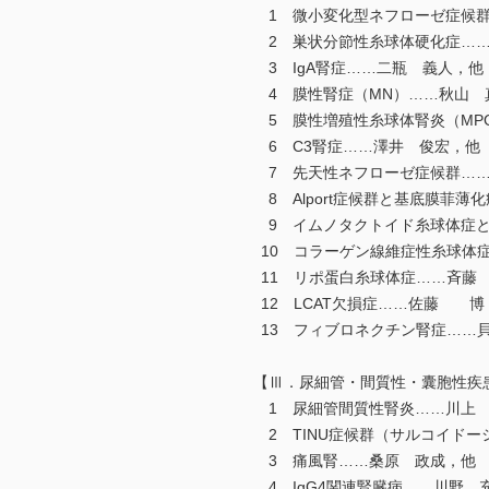
1 微小変化型ネフローゼ症候群
2 巣状分節性糸球体硬化症……
3 IgA腎症……二瓶 義人，他
4 膜性腎症（MN）……秋山 
5 膜性増殖性糸球体腎炎（MP
6 C3腎症……澤井 俊宏，他
7 先天性ネフローゼ症候群……
8 Alport症候群と基底膜菲薄
9 イムノタクトイド糸球体症と
10 コラーゲン線維症性糸球体
11 リポ蛋白糸球体症……斉藤
12 LCAT欠損症……佐藤 博
13 フィブロネクチン腎症……
【Ⅲ．尿細管・間質性・囊胞性疾
1 尿細管間質性腎炎……川上
2 TINU症候群（サルコイドー
3 痛風腎……桑原 政成，他
4 IgG4関連腎臓病……川野 