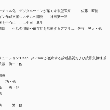
チャル化―デジタルツインが拓く未来型医療―……佐藤 匠徳
イン作成支援システムの開発……神田英一郎
況を中心に―……中田 典生
線！ 生活習慣病や依存症を治療するアプリ……佐竹 晃太・他
ーション“DeepEyeVison”が創出する診断品質および読影負担軽減
後藤 信一・他
明典
井 功・他
大島 恵・他
他
…洪 繁・他