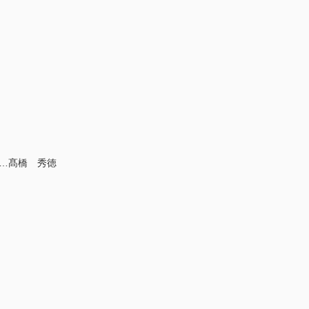
……髙橋 秀徳