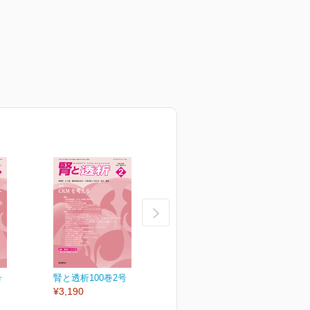
号
腎と透析100巻2号
腎と透析100巻1号
¥3,190
¥3,190
¥