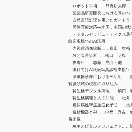
ロボット手術……只野耕太郎
医薬品研究開発における真のバー
自然言語処理を用いたガイドラ
保険医療対応―米国，中国の状
デジタルセラピューティクス最前
臨床現場でのAI活用
内視鏡画像診断……多田 智裕
AIと病理診断……橋口 明典
皮膚科……志藤 光介・他
眼科向けAI眼底写真診断支援ソリュ
循環器診療におけるAI活用……
腎臓領域の現在の取り組み
腎生検デジタル病理……橋口 
腎生検病理と人工知能……松
糖尿病性腎症重症化予防……
透析機器とAI……中元 秀友・
将来像
AIホスピタルプロジェクト…