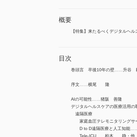
概要
【特集】来たるべくデジタルヘル
目次
巻頭言 卒後10年の壁……升谷 
序文……横尾 隆
AIの可能性……猪阪 善隆
デジタルヘルスケアの医療活用の
遠隔医療
家庭血圧テレモニタリングサー
D to D遠隔医療と人工知能…
Tele-ICU……柏木 静・他