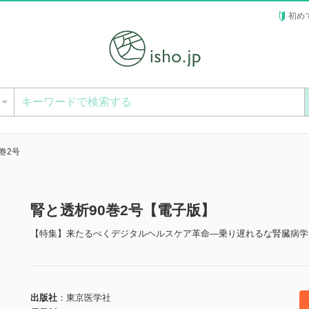
初め
ー
巻2号
腎と透析90巻2号【電子版】
【特集】来たるべくデジタルヘルスケア革命―乗り遅れるな腎臓病学
出版社
東京医学社