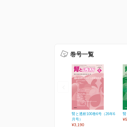
巻号一覧
腎と透析100巻6号（26年6
腎
月号）
¥5
¥3,190