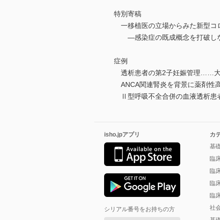
特別寄稿
一移植医の立場からみた新型コロナ
―感染症の既成概念を打破しなけれ
症例
透析患者の第2子妊娠管理……大
ANCA関連腎炎を背景に薬剤性高
Ⅱ型呼吸不全合併の血液透析患者
isho.jpアプリ
カ
基
臨
臨
臨
臨
社
シリアル番号をお持ちの方