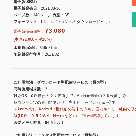
電子版ISBN
電子版発売日
2021/08/30
ページ数
148ページ
判型
B5
フォーマット
PDF（パソコンへのダウンロード不可）
¥3,080
電子版販売価格：
(本体¥2,800＋税10％)
印刷版ISSN
0385-2156
印刷版発行年月
2021/02
ご利用方法
ダウンロード型配信サービス（買切型）
同時使用端末数
2
対応OS
iOS最新の２世代前まで / Android最新の２世代前まで
※コンテンツの使用にあたり、専用ビューアisho.jpが必要
※Androidは、Android２世代前の端末のうち、国内キャリア経由で販
AQUOS、ARROWS、Nexusなど）にて動作確認しています
必要メモリ容量
84 MB以上
ご利用方法
アクセス型配信サービス（買切型）