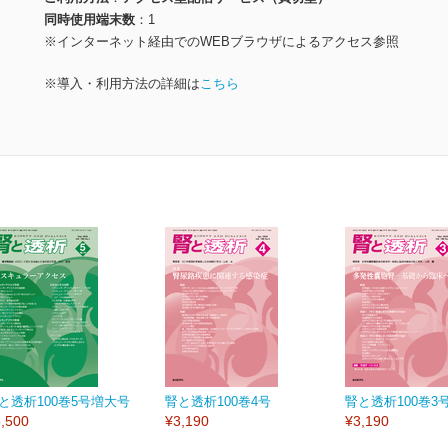
同時使用端末数
1
※インターネット経由でのWEBブラウザによるアクセス参照
※導入・利用方法の詳細は
こちら
と透析100巻5号増大号
腎と透析100巻4号
腎と透析100巻3
,500
¥3,190
¥3,190