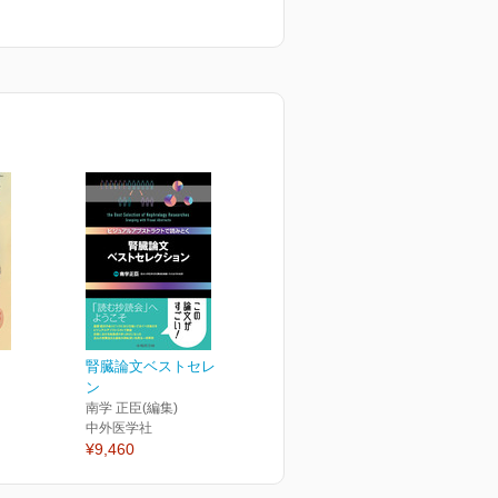
腎臓論文ベストセレクショ
ン
南学 正臣(編集)
中外医学社
¥9,460