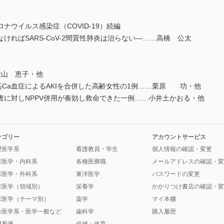
ウイルス感染症（COVID-19）続編
ばSARS-CoV-2間質性肺炎は治らない―……高橋 公太
山 恵子・他
Ca血症によるAKIを合併した高齢女性の1例……栗原 功・他
に対しNPPV併用が奏効し救命できた一例……小井土かおる・他
テゴリー
アカウントサービス
礎医学系
看護教員・学生
個人情報の確認・変更
床医学・内科系
各種医療職
メールアドレスの確認・変
床医学・外科系
東洋医学
パスワードの変更
床医学（領域別）
栄養学
かかりつけ書店の確認・変
床医学（テーマ別）
薬学
マイ本棚
会医学系・医学一般など
歯科学
購入履歴