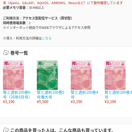
末（Xperia、GALAXY、AQUOS、ARROWS、Nexusなど）にて動作確認しています
必要メモリ容量
30 MB以上
ご利用方法
アクセス型配信サービス（買切型）
同時使用端末数
1
※インターネット経由でのWEBブラウザによるアクセス参照
※導入・利用方法の詳細は
こちら
巻号一覧
腎と透析100巻6
腎と透析100巻5
腎と透析100巻4
腎と透析100巻3
号（26年6月号）
号増大号
号
号
¥3,190
¥5,500
¥3,190
¥3,190
この商品を買った人は、こんな商品も買っています。