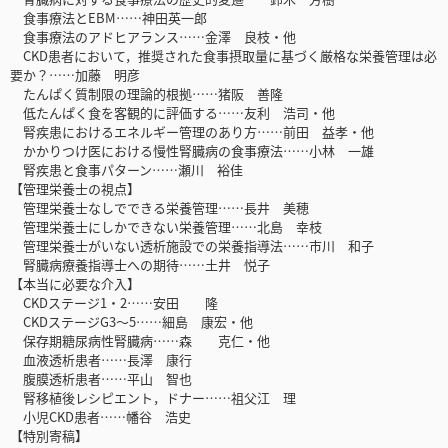
食事療法とEBM……神田英一郎
食事療法のアドヒアランス……金澤 良枝・他
CKD患者において，推奨された食事摂取量に基づく厳格な栄養管理は必
要か？……加藤 明彦
たんぱく質制限の理論的根拠……猪阪 善隆
低たんぱく食を客観的に評価する……友利 浩司・他
腎疾患におけるエネルギー管理のあり方……前田 益孝・他
かかりつけ医における慢性腎臓病の食事療法……小林 一雄
腎疾患と食事パターン……瀬川 裕佳
【管理栄養士の視点】
管理栄養士なしでできる栄養管理……長井 美穂
管理栄養士にしかできない栄養管理……北島 幸枝
管理栄養士がいない透析施設での栄養指導法……市川 和子
腎臓病療養指導士への期待……土井 悦子
【本当に必要な介入】
CKDステージ1・2……安田 隆
CKDステージG3～5……細島 康宏・他
保存期糖尿病性腎臓病……森 克仁・他
血液透析患者……長澤 康行
腹膜透析患者……平山 智也
腎移植後レシピエント，ドナー……祖父江 理
小児CKD患者……幡谷 浩史
【特別寄稿】