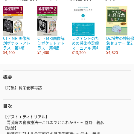
CT・MRI画像解
CT・MRI画像解
レジデントのた
Dr.増井の神経
剖ポケットアト
剖ポケットアト
めの感染症診療
急セミナー 第2
ラス 第4版...
ラス 第4版...
マニュアル 第4...
版
¥4,400
¥4,400
¥13,200
¥4,620
概要
【特集】腎栄養学再訪
目次
【ゲストエディトリアル】
腎臓病の食事療法―これまでとこれから……菅野 義彦
【総論】
腎臓病に対する食事療法の歴史的変遷……鈴木 芳樹