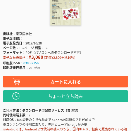
出版社
東京医学社
電子版ISBN
電子版発売日
2019/10/28
ページ数
132ページ
判型
B5
フォーマット
PDF（パソコンへのダウンロード不可）
¥3,080
電子版販売価格：
(本体¥2,800＋税10％)
印刷版ISSN
0385-2156
印刷版発行年月
2019/04
カートに入れる
ちょっと立ち読み
ご利用方法
ダウンロード型配信サービス（買切型）
同時使用端末数
2
対応OS
iOS最新の２世代前まで / Android最新の２世代前まで
※コンテンツの使用にあたり、専用ビューアisho.jpが必要
※Androidは、Android２世代前の端末のうち、国内キャリア経由で販売されている端