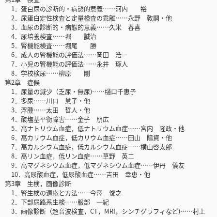
1．蛋白尿の診断的・病態的意義……河内 裕
2．尿蛋白定性検査と定量検査の乖離……永野 敦嗣・他
3．血尿の診断的・病態的意義……久米 春喜
4．尿培養検査……堀 誠治
5．腎機能検査……堀尾 勝
6．成人の腎機能の評価法……岡田 浩一
7．小児の腎機能の評価法……永井 琢人
8．学校検尿……柳原 剛
第2章 症候
1．尿量の減少（乏尿・無尿)……樋口千恵子
2．多尿……川口 慧子・他
3．浮腫……太田 哲人・他
4．酸塩基平衡障害……金子 朋広
5．高ナトリウム血症，低ナトリウム血症……宮内 隆政・他
6．高カリウム血症，低カリウム血症……田山 陽資・他
7．高カルシウム血症，低カルシウム血症……横山啓太郎
8．高リン血症，低リン血症……草野 英二
9．高マグネシウム血症，低マグネシウム血症……伊丹 儀友
10．高尿酸血症，低尿酸血症……吉田 幸恵・他
第3章 生検，画像診断
1．腎生検の適応と方法……今澤 俊之
2．下部尿路系生検……服部 一紀
3．画像診断（超音波検査，CT，MRI，シンチグラフィなど)……村上