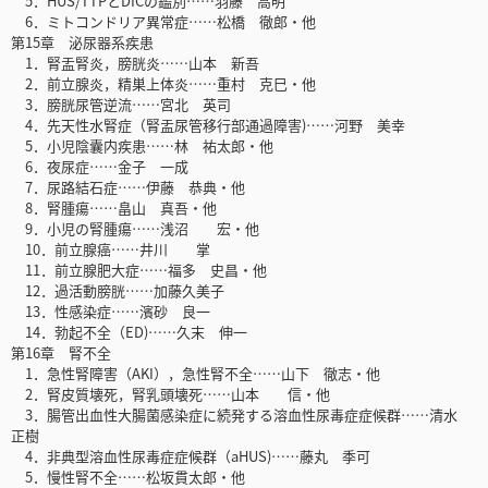
5．HUS/TTPとDICの鑑別……羽藤 高明
6．ミトコンドリア異常症……松橋 徹郎・他
第15章 泌尿器系疾患
1．腎盂腎炎，膀胱炎……山本 新吾
2．前立腺炎，精巣上体炎……重村 克巳・他
3．膀胱尿管逆流……宮北 英司
4．先天性水腎症（腎盂尿管移行部通過障害)……河野 美幸
5．小児陰囊内疾患……林 祐太郎・他
6．夜尿症……金子 一成
7．尿路結石症……伊藤 恭典・他
8．腎腫瘍……畠山 真吾・他
9．小児の腎腫瘍……浅沼 宏・他
10．前立腺癌……井川 掌
11．前立腺肥大症……福多 史昌・他
12．過活動膀胱……加藤久美子
13．性感染症……濱砂 良一
14．勃起不全（ED)……久末 伸一
第16章 腎不全
1．急性腎障害（AKI），急性腎不全……山下 徹志・他
2．腎皮質壊死，腎乳頭壊死……山本 信・他
3．腸管出血性大腸菌感染症に続発する溶血性尿毒症症候群……清水
正樹
4．非典型溶血性尿毒症症候群（aHUS)……藤丸 季可
5．慢性腎不全……松坂貫太郎・他