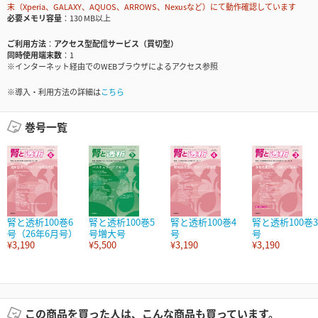
末（Xperia、GALAXY、AQUOS、ARROWS、Nexusなど）にて動作確認しています
必要メモリ容量
130 MB以上
ご利用方法
アクセス型配信サービス（買切型）
同時使用端末数
1
※インターネット経由でのWEBブラウザによるアクセス参照
※導入・利用方法の詳細は
こちら
巻号一覧
腎と透析100巻6
腎と透析100巻5
腎と透析100巻4
腎と透析100巻3
号（26年6月号）
号増大号
号
号
¥3,190
¥5,500
¥3,190
¥3,190
この商品を買った人は、こんな商品も買っています。