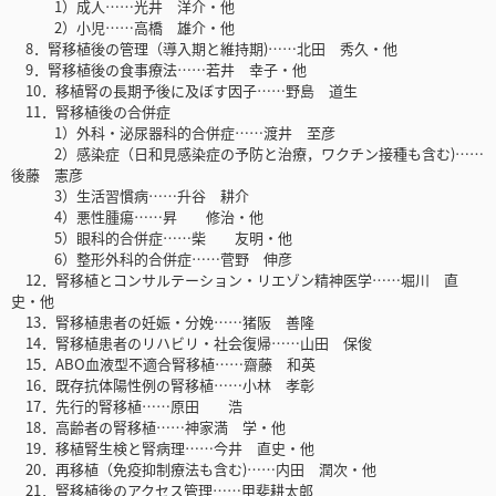
1）成人……光井 洋介・他
2）小児……高橋 雄介・他
8．腎移植後の管理（導入期と維持期)……北田 秀久・他
9．腎移植後の食事療法……若井 幸子・他
10．移植腎の長期予後に及ぼす因子……野島 道生
11．腎移植後の合併症
1）外科・泌尿器科的合併症……渡井 至彦
2）感染症（日和見感染症の予防と治療，ワクチン接種も含む)……
後藤 憲彦
3）生活習慣病……升谷 耕介
4）悪性腫瘍……昇 修治・他
5）眼科的合併症……柴 友明・他
6）整形外科的合併症……菅野 伸彦
12．腎移植とコンサルテーション・リエゾン精神医学……堀川 直
史・他
13．腎移植患者の妊娠・分娩……猪阪 善隆
14．腎移植患者のリハビリ・社会復帰……山田 保俊
15．ABO血液型不適合腎移植……齋藤 和英
16．既存抗体陽性例の腎移植……小林 孝彰
17．先行的腎移植……原田 浩
18．高齢者の腎移植……神家満 学・他
19．移植腎生検と腎病理……今井 直史・他
20．再移植（免疫抑制療法も含む)……内田 潤次・他
21．腎移植後のアクセス管理……甲斐耕太郎