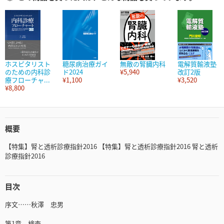
ホスピタリスト
糖尿病治療ガイ
無敵の腎臓内科
電解質輸液塾
のための内科診
ド2024
¥5,940
改訂2版
療フローチャ...
¥1,100
¥3,520
¥8,800
概要
【特集】腎と透析診療指針2016 【特集】腎と透析診療指針2016 腎と透析
診療指針2016
目次
序文……秋澤 忠男
第1章 検査