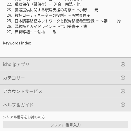
22．臓器保存（腎保存)……河合 昭浩・他
23．臓器提供に関する現場支援の考察……小野 元
24．移植コーディネーターの役割……西村真理子
25．日本臓器移植ネットワークと献腎移植希望登録……相川 厚
26．腎移植とガイドライン……吉川美喜子・他
27．膵腎移植……剣持 敬
Keywords index
isho.jpアプリ
カテゴリー
アカウントサービス
ヘルプ＆ガイド
シリアル番号をお持ちの方
シリアル番号入力