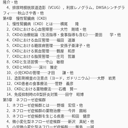
隆介・他
4．排尿時膀胱尿道造影（VCUG），利尿レノグラム，DMSAシンチグラ
フィ……秋山さや香・他
第4章 慢性腎臓病（CKD)
1．慢性腎臓病（CKD）とは……横尾 隆
2．CKDにおける心血管障害……大竹 剛靖・他
3．CKDの治療総論（生活指導・食事指導も含む)……菱田 学・他
4．CKDにおける血圧管理……福田 道雄
5．CKDにおける糖尿病管理……安孫子亜津子・他
6．CKDにおける貧血管理……鶴屋 和彦
7．CKDにおける脂質管理……庄司 哲雄
8．CKDと生活習慣……守山 敏樹
9．CKDとMBD……深川 雅史
10．小児CKDの管理……才田 謙・他
11．造影剤検査の注意点（ヨード，ガドリニウム)……大野 岩男
12．CKD患者の食事療法……菅野 義彦
13．CKDにおける薬物療法……石橋 賢一
14．免疫抑制時のB型肝炎対策……田守 昭博
第5章 ネフローゼ症候群
1．ネフローゼ症候群とは……野畑 宏信・他
2．ネフローゼ症候群の薬物治療……今井 圓裕
3．ネフローゼ症候群を生じる疾患……和田 健彦
4．微小変化型ネフローゼ症候群……新沢 真紀・他
5．小児微小変化型ネフローゼ症候群……飯島 一誠