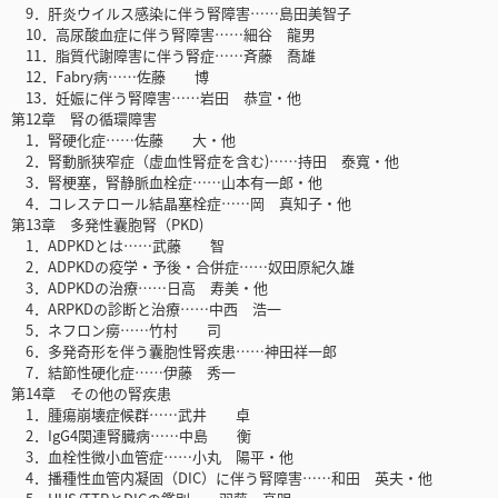
9．肝炎ウイルス感染に伴う腎障害……島田美智子
10．高尿酸血症に伴う腎障害……細谷 龍男
11．脂質代謝障害に伴う腎症……斉藤 喬雄
12．Fabry病……佐藤 博
13．妊娠に伴う腎障害……岩田 恭宣・他
第12章 腎の循環障害
1．腎硬化症……佐藤 大・他
2．腎動脈狭窄症（虚血性腎症を含む)……持田 泰寬・他
3．腎梗塞，腎静脈血栓症……山本有一郎・他
4．コレステロール結晶塞栓症……岡 真知子・他
第13章 多発性囊胞腎（PKD)
1．ADPKDとは……武藤 智
2．ADPKDの疫学・予後・合併症……奴田原紀久雄
3．ADPKDの治療……日高 寿美・他
4．ARPKDの診断と治療……中西 浩一
5．ネフロン癆……竹村 司
6．多発奇形を伴う囊胞性腎疾患……神田祥一郎
7．結節性硬化症……伊藤 秀一
第14章 その他の腎疾患
1．腫瘍崩壊症候群……武井 卓
2．IgG4関連腎臓病……中島 衡
3．血栓性微小血管症……小丸 陽平・他
4．播種性血管内凝固（DIC）に伴う腎障害……和田 英夫・他