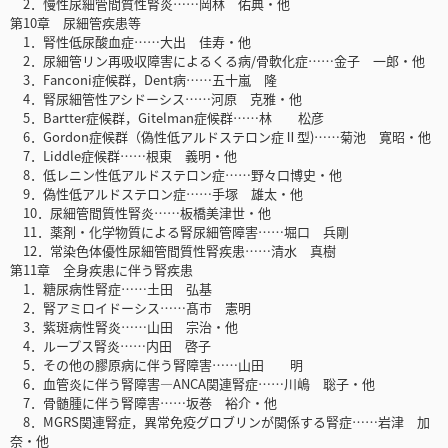
2．慢性尿細管間質性腎炎……岡林 佑典・他
第10章 尿細管疾患等
1．腎性低尿酸血症……大出 佳寿・他
2．尿細管リン再吸収障害によるくる病/骨軟化症……金子 一郎・他
3．Fanconi症候群，Dent病……五十嵐 隆
4．腎尿細管性アシドーシス……河原 克雅・他
5．Bartter症候群，Gitelman症候群……林 松彦
6．Gordon症候群（偽性低アルドステロン症Ⅱ型)……菊池 寛昭・他
7．Liddle症候群……根東 義明・他
8．低レニン性低アルドステロン症……野々口博史・他
9．偽性低アルドステロン症……手塚 雄太・他
10．尿細管間質性腎炎……板橋美津世・他
11．薬剤・化学物質による腎尿細管障害……堀口 兵剛
12．常染色体優性尿細管間質性腎疾患……清水 真樹
第11章 全身疾患に伴う腎疾患
1．糖尿病性腎症……土田 弘基
2．腎アミロイドーシス……髙市 憲明
3．紫斑病性腎炎……山田 宗治・他
4．ループス腎炎……内田 啓子
5．その他の膠原病に伴う腎障害……山田 明
6．血管炎に伴う腎障害―ANCA関連腎症……川嶋 聡子・他
7．骨髄腫に伴う腎障害……坂巻 裕介・他
8．MGRS関連腎症，異常免疫グロブリンが関係する腎症……岩津 加
奈・他