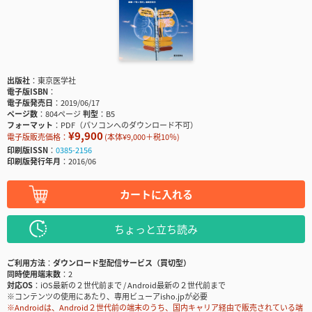
出版社
東京医学社
電子版ISBN
電子版発売日
2019/06/17
ページ数
804ページ
判型
B5
フォーマット
PDF（パソコンへのダウンロード不可）
¥9,900
電子版販売価格：
(本体¥9,000＋税10％)
印刷版ISSN
0385-2156
印刷版発行年月
2016/06
カートに入れる
ちょっと立ち読み
ご利用方法
ダウンロード型配信サービス（買切型）
同時使用端末数
2
対応OS
iOS最新の２世代前まで / Android最新の２世代前まで
※コンテンツの使用にあたり、専用ビューアisho.jpが必要
※Androidは、Android２世代前の端末のうち、国内キャリア経由で販売されている端