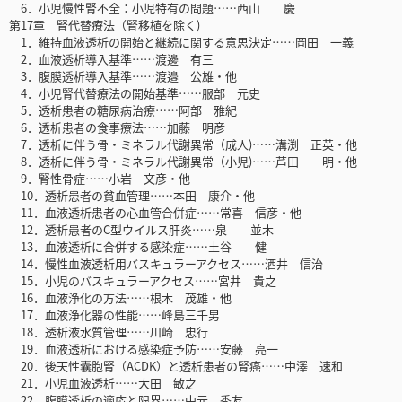
6．小児慢性腎不全：小児特有の問題……西山 慶
第17章 腎代替療法（腎移植を除く)
1．維持血液透析の開始と継続に関する意思決定……岡田 一義
2．血液透析導入基準……渡邊 有三
3．腹膜透析導入基準……渡邉 公雄・他
4．小児腎代替療法の開始基準……服部 元史
5．透析患者の糖尿病治療……阿部 雅紀
6．透析患者の食事療法……加藤 明彦
7．透析に伴う骨・ミネラル代謝異常（成人)……溝渕 正英・他
8．透析に伴う骨・ミネラル代謝異常（小児)……芦田 明・他
9．腎性骨症……小岩 文彦・他
10．透析患者の貧血管理……本田 康介・他
11．血液透析患者の心血管合併症……常喜 信彦・他
12．透析患者のC型ウイルス肝炎……泉 並木
13．血液透析に合併する感染症……土谷 健
14．慢性血液透析用バスキュラーアクセス……酒井 信治
15．小児のバスキュラーアクセス……宮井 貴之
16．血液浄化の方法……根木 茂雄・他
17．血液浄化器の性能……峰島三千男
18．透析液水質管理……川崎 忠行
19．血液透析における感染症予防……安藤 亮一
20．後天性囊胞腎（ACDK）と透析患者の腎癌……中澤 速和
21．小児血液透析……大田 敏之
22．腹膜透析の適応と限界……中元 秀友