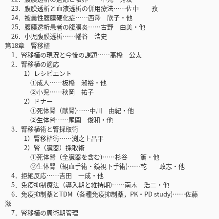
23．腹膜透析と血液透析の併用療法……佐中 孜
24．被囊性腹膜硬化症……西澤 欣子・他
25．腹膜透析患者の腹膜炎……古野 由美・他
26．小児腹膜透析……幡谷 浩史
第18章 腎移植
1．腎移植の現況と今後の課題……髙橋 公太
2．腎移植の適応
1）レシピエント
①成人……板橋 淑裕・他
②小児……秋岡 祐子
2）ドナー
①死体腎（献腎)……中川 由紀・他
②生体腎……尾関 俊和・他
3．腎移植術と腎採取術
1）腎移植術……渕之上昌平
2）腎（臓器）採取術
①死体腎（全臓器を含む)……杉谷 篤・他
②生体腎（観血手術・鏡視下手術)……乾 政志・他
4．拒絶反応……吉田 一成・他
5．免疫抑制療法（導入期と維持期)……南木 浩二・他
6．免疫抑制薬とTDM（各種免疫抑制薬，PK・PD study)……佐藤
滋
7．腎移植の周術期管理