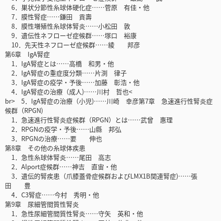
6．巣状分節性糸球体硬化症……菅原 有佳・他
7．膜性腎症……鎌田 貢壽
8．膜性増殖性糸球体腎炎……小松田 敦
9．遺伝性ネフローゼ症候群……塚口 裕康
10．先天性ネフローゼ症候群……綾 邦彦
第6章 IgA腎症
1．IgA腎症とは……高橋 和男・他
2．IgA腎症の重症度分類……片渕 律子
3．IgA腎症の疫学・予後……加藤 彰浩・他
4．IgA腎症の治療（成人)……川村 哲也<
br> 5．IgA腎症の治療（小児)……川崎 幸彦第7章 急速進行性腎炎症
候群（RPGN)
1．急速進行性腎炎症候群（RPGN）とは……武曾 惠理
2．RPGNの疫学・予後……山縣 邦弘
3．RPGNの治療……要 伸也
第8章 その他の糸球体疾患
1．急性糸球体腎炎……尾田 高志
2．Alport症候群……神吉 直宙・他
3．遺伝的腎疾患（爪膝蓋骨症候群およびLMX1B関連腎症)……張
田 豊
4．C3腎症……今村 秀明・他
第9章 尿細管間質性腎炎
1．急性尿細管間質性腎炎……守矢 英和・他