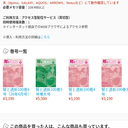
末（Xperia、GALAXY、AQUOS、ARROWS、Nexusなど）にて動作確認しています
必要メモリ容量
108 MB以上
ご利用方法
アクセス型配信サービス（買切型）
同時使用端末数
1
※インターネット経由でのWEBブラウザによるアクセス参照
※導入・利用方法の詳細は
こちら
巻号一覧
腎と透析100巻6
腎と透析100巻5
腎と透析100巻4
腎と透析100巻3
号（26年6月号）
号増大号
号
号
¥3,190
¥5,500
¥3,190
¥3,190
この商品を買った人は、こんな商品も買っています。