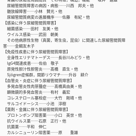
尿細管間質障害の病因・病態……川西 邦夫・他
髄放線障害……小林 賛光・他
尿細管間質病変の進展機序……佐藤 有紀・他
【感染に伴う尿細管間質障害】
細菌感染……田村 友美・他
ウイルス感染……武田 朝美
その他病原性生物（真菌，寄生虫，昆虫）に関連した尿細管間質障
害……金綱友木子
【免疫性疾患に伴う尿細管間質障害】
全身性エリテマトーデス……長谷川みどり・他
IgG4関連疾患……佐伯 敬子
原発性胆汁性胆管炎……髙橋 直生・他
Sjögren症候群，関節リウマチ……升谷 耕介
【血管炎・炎症に伴う尿細管間質障害】
多発血管炎性肉芽腫症……髙橋真由美・他
顕微鏡的多発血管炎……有村 義宏
コレステロール塞栓症……大竹 剛靖・他
サルコイドーシス……小池 淳樹
【薬剤・金属に伴う尿細管間質障害】
プロトンポンプ阻害薬……小口 英世・他
抗ウイルス薬……石原 正行・他
抗菌薬……平和 伸仁
カルシニューリン阻害薬……原 重雄