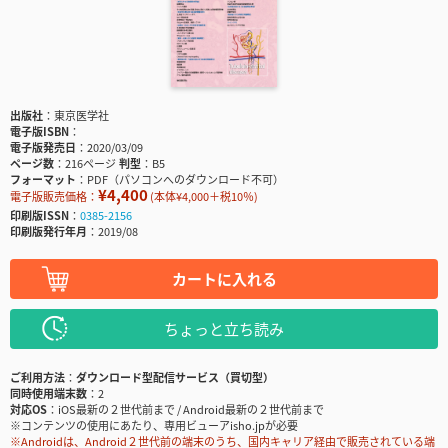
出版社
東京医学社
電子版ISBN
電子版発売日
2020/03/09
ページ数
216ページ
判型
B5
フォーマット
PDF（パソコンへのダウンロード不可）
¥4,400
電子版販売価格：
(本体¥4,000＋税10％)
印刷版ISSN
0385-2156
印刷版発行年月
2019/08
カートに入れる
ちょっと立ち読み
ご利用方法
ダウンロード型配信サービス（買切型）
同時使用端末数
2
対応OS
iOS最新の２世代前まで / Android最新の２世代前まで
※コンテンツの使用にあたり、専用ビューアisho.jpが必要
※Androidは、Android２世代前の端末のうち、国内キャリア経由で販売されている端