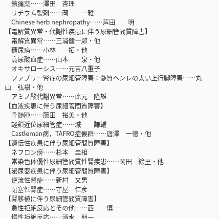
鎮痛薬……澤田 杏理
リチウム製剤……岡 一雅
Chinese herb nephropathy……芦田 明
【電解質異常・代謝性疾患に伴う尿細管間質障害】
電解質異常……三浦健一郎・他
糖尿病……小林 拓・他
高尿酸血症……山本 泉・他
オキサローシス……元吉八重子
ファブリー腎症の尿細管障害：髄質ヘンレの太い上行脚障害……丸
山 弘樹・他
アミノ酸代謝異常……此元 隆雄
【血液疾患に伴う尿細管間質障害】
骨髄腫……藤田 裕美・他
軽鎖近位尿細管症……城 謙輔
Castleman病，TAFRO症候群……唐澤 一徳・他
【遺伝性疾患に伴う尿細管間質障害】
ネフロン癆……杉本 圭相
常染色体優性尿細管間質性腎疾患……岡田 絵里・他
【泌尿器疾患に伴う尿細管間質障害】
逆流性腎症……新村 文男
閉塞性腎症……守屋 仁彦
【腎移植に伴う尿細管間質障害】
急性拒絶反応とその他……西 慎一
慢性拒絶反応……清水 朋一