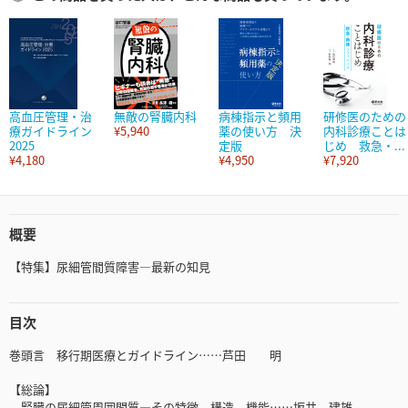
高血圧管理・治
無敵の腎臓内科
病棟指示と頻用
研修医のための
療ガイドライン
¥5,940
薬の使い方 決
内科診療ことは
2025
定版
じめ 救急・...
¥4,180
¥4,950
¥7,920
概要
【特集】尿細管間質障害―最新の知見
目次
巻頭言 移行期医療とガイドライン……芦田 明
【総論】
腎臓の尿細管周囲間質―その特徴，構造，機能……坂井 建雄