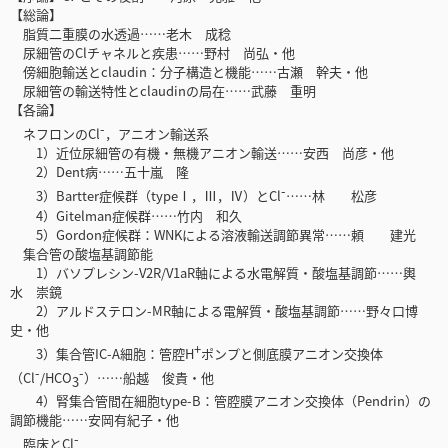
【総論】
脂質二重膜の水透過……老木 成稔
尿細管のClチャネルと疾患……野村 尚弘・他
傍細胞輸送とclaudin：分子構造と機能……古瀬 幹夫・他
尿細管の輸送特性とclaudinの局在……武藤 重明
【各論】
-
ネフロンのCl
，アニオン輸送系
1）近位尿細管の有機・無機アニオン輸送……安西 尚彦・他
2）Dent病……五十嵐 隆
-
3）Bartter症候群（typeⅠ，Ⅲ，Ⅳ）とCl
……林 松彦
4）Gitelman症候群……竹内 和久
5）Gordon症候群：WNKによる溶液輸送調節異常……頼 建光
集合管の酸塩基調節能
1）バソプレシン-V2R/V1aR軸による水電解質・酸塩基調節……輿
水 崇鏡
2）アルドステロン-MR軸による電解質・酸塩基調節……野々口博
史・他
+
3）集合管IC-A細胞：管腔H
ポンプと側底膜アニオン交換体
-
-
（Cl
/HCO
）……船越 俊貴・他
3
4）腎集合管間在細胞type-B：管腔膜アニオン交換体（Pendrin）の
調節機能……安岡有紀子・他
-
臨床とCl