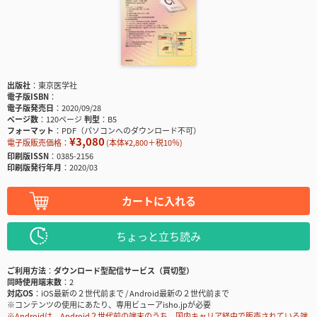
出版社
東京医学社
電子版ISBN
電子版発売日
2020/09/28
ページ数
120ページ
判型
B5
フォーマット
PDF（パソコンへのダウンロード不可）
¥3,080
電子版販売価格：
(本体¥2,800＋税10％)
印刷版ISSN
0385-2156
印刷版発行年月
2020/03
カートに入れる
ちょっと立ち読み
ご利用方法
ダウンロード型配信サービス（買切型）
同時使用端末数
2
対応OS
iOS最新の２世代前まで / Android最新の２世代前まで
※コンテンツの使用にあたり、専用ビューアisho.jpが必要
※Androidは、Android２世代前の端末のうち、国内キャリア経由で販売されている端