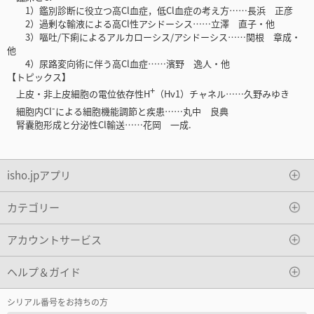
1）鑑別診断に役立つ高Cl血症，低Cl血症の考え方……長浜 正彦
2）過剰な輸液による高Cl性アシドーシス……立澤 直子・他
3）嘔吐/下痢によるアルカローシス/アシドーシス……関根 章成・
他
4）尿路変向術に伴う高Cl血症……濱野 逸人・他
【トピックス】
+
上皮・非上皮細胞の電位依存性H
（Hv1）チャネル……久野みゆき
-
細胞内Cl
による細胞機能調節と疾患……丸中 良典
腎囊胞形成と分泌性Cl輸送……花岡 一成.
isho.jpアプリ
カテゴリー
アカウントサービス
ヘルプ＆ガイド
シリアル番号をお持ちの方