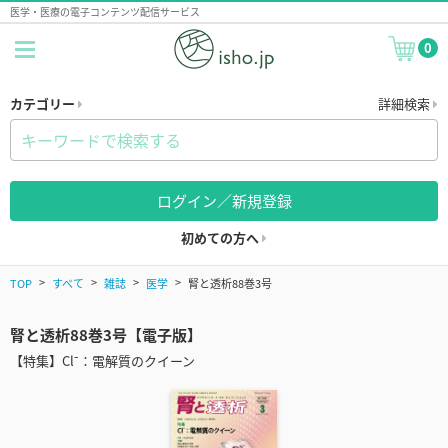
医学・医療の電子コンテンツ配信サービス
0
カテゴリー
詳細検索
ログイン／新規登録
初めての方へ
TOP
すべて
雑誌
医学
腎と透析88巻3号
腎と透析88巻3号【電子版】
-
【特集】Cl
：電解質のクイーン