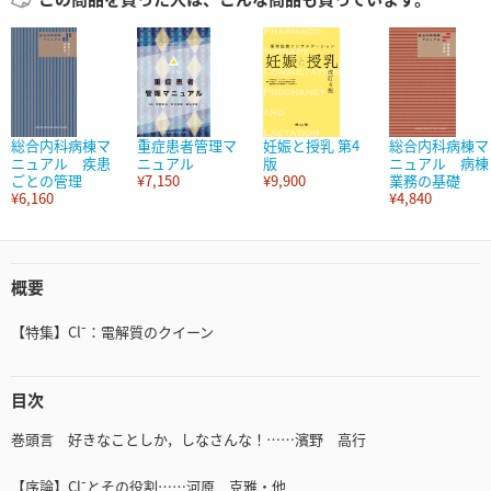
総合内科病棟マ
重症患者管理マ
妊娠と授乳 第4
総合内科病棟マ
ニュアル 疾患
ニュアル
版
ニュアル 病棟
ごとの管理
¥7,150
¥9,900
業務の基礎
¥6,160
¥4,840
概要
-
【特集】Cl
：電解質のクイーン
目次
巻頭言 好きなことしか，しなさんな！……濱野 高行
-
【序論】Cl
とその役割……河原 克雅・他