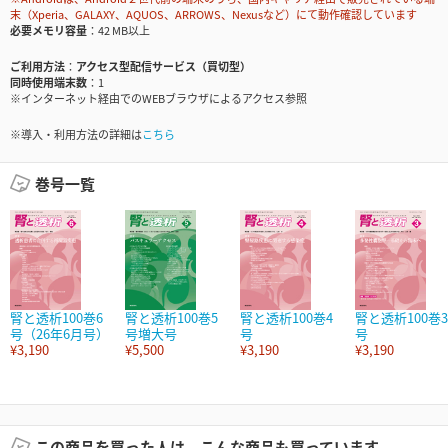
末（Xperia、GALAXY、AQUOS、ARROWS、Nexusなど）にて動作確認しています
必要メモリ容量
42 MB以上
ご利用方法
アクセス型配信サービス（買切型）
同時使用端末数
1
※インターネット経由でのWEBブラウザによるアクセス参照
※導入・利用方法の詳細は
こちら
巻号一覧
腎と透析100巻6
腎と透析100巻5
腎と透析100巻4
腎と透析100巻3
号（26年6月号）
号増大号
号
号
¥3,190
¥5,500
¥3,190
¥3,190
この商品を買った人は、こんな商品も買っています。