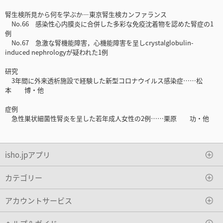
腎生検所見から何を学ぶか―東京腎生検カンファランス
No.66 感染性心内膜炎に合併した多彩な免疫沈着物を認めた腎症の1
例
No.67 急激な腎機能障害，心機能障害を呈しcrystalglobulin-
induced nephrologyが疑われた1例
研究
3年間に外来透析施設で経験した新型コロナウイルス感染症……松
本 博・他
症例
急性巣状細菌性腎炎を呈した若年成人女性の2例……栗原 功・他
isho.jpアプリ
カテゴリー
アカウントサービス