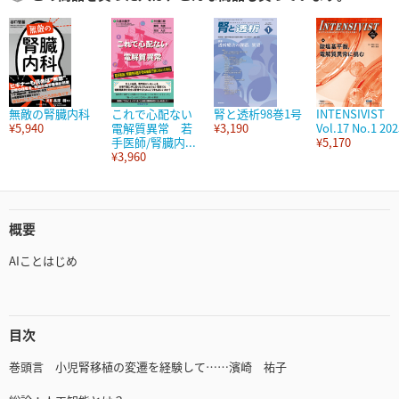
無敵の腎臓内科
これで心配ない
腎と透析98巻1号
INTENSIVIST
¥5,940
電解質異常 若
¥3,190
Vol.17 No.1 202
手医師/腎臓内...
¥5,170
¥3,960
概要
AIことはじめ
目次
巻頭言 小児腎移植の変遷を経験して……濱崎 祐子