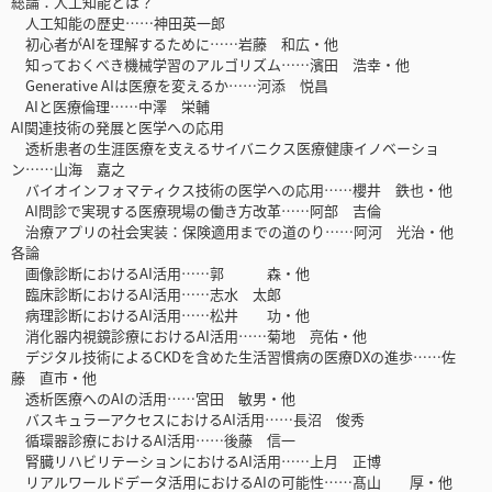
総論：人工知能とは？
人工知能の歴史……神田英一郎
初心者がAIを理解するために……岩藤 和広・他
知っておくべき機械学習のアルゴリズム……濱田 浩幸・他
Generative AIは医療を変えるか……河添 悦昌
AIと医療倫理……中澤 栄輔
AI関連技術の発展と医学への応用
透析患者の生涯医療を支えるサイバニクス医療健康イノベーショ
ン……山海 嘉之
バイオインフォマティクス技術の医学への応用……櫻井 鉄也・他
AI問診で実現する医療現場の働き方改革……阿部 吉倫
治療アプリの社会実装：保険適用までの道のり……阿河 光治・他
各論
画像診断におけるAI活用……郭 森・他
臨床診断におけるAI活用……志水 太郎
病理診断におけるAI活用……松井 功・他
消化器内視鏡診療におけるAI活用……菊地 亮佑・他
デジタル技術によるCKDを含めた生活習慣病の医療DXの進歩……佐
藤 直市・他
透析医療へのAIの活用……宮田 敏男・他
バスキュラーアクセスにおけるAI活用……長沼 俊秀
循環器診療におけるAI活用……後藤 信一
腎臓リハビリテーションにおけるAI活用……上月 正博
リアルワールドデータ活用におけるAIの可能性……髙山 厚・他