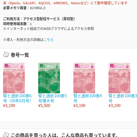
末（Xperia、GALAXY、AQUOS、ARROWS、Nexusなど）にて動作確認しています
必要メモリ容量
82 MB以上
ご利用方法
アクセス型配信サービス（買切型）
同時使用端末数
1
※インターネット経由でのWEBブラウザによるアクセス参照
※導入・利用方法の詳細は
こちら
巻号一覧
腎と透析100巻6
腎と透析100巻5
腎と透析100巻4
腎と透析100巻3
号（26年6月号）
号増大号
号
号
¥3,190
¥5,500
¥3,190
¥3,190
この商品を買った人は、こんな商品も買っています。