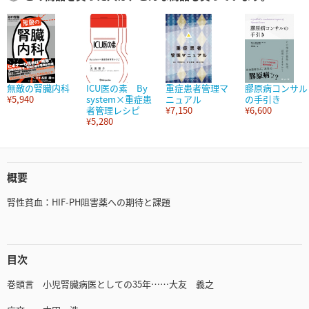
無敵の腎臓内科
ICU医の素 By
重症患者管理マ
膠原病コンサル
¥5,940
system×重症患
ニュアル
の手引き
者管理レシピ
¥7,150
¥6,600
¥5,280
概要
腎性貧血：HIF-PH阻害薬への期待と課題
目次
巻頭言 小児腎臓病医としての35年……大友 義之