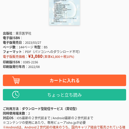
出版社
東京医学社
電子版ISBN
電子版発売日
2023/03/27
ページ数
144ページ
判型
B5
フォーマット
PDF（パソコンへのダウンロード不可）
¥3,080
電子版販売価格：
(本体¥2,800＋税10％)
印刷版ISSN
0385-2156
印刷版発行年月
2022/08
カートに入れる
ちょっと立ち読み
ご利用方法
ダウンロード型配信サービス（買切型）
同時使用端末数
2
対応OS
iOS最新の２世代前まで / Android最新の２世代前まで
※コンテンツの使用にあたり、専用ビューアisho.jpが必要
※Androidは、Android２世代前の端末のうち、国内キャリア経由で販売されている端