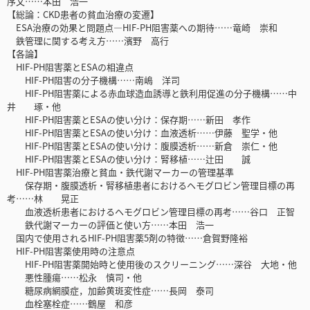
序文……本田 浩一
【総論：CKD患者の貧血治療の変遷】
ESA治療の効果と問題点―HIF-PH阻害薬への期待……竜崎 崇和
鉄管理に関する考え方……濱野 高行
【各論】
HIF-PH阻害薬とESAの相違点
HIF-PH阻害の分子機構……南嶋 洋司
HIF-PH阻害薬による赤血球造血誘導と鉄利用促進の分子機構……中
井 琢・他
HIF-PH阻害薬とESAの使い分け：保存期……新田 孝作
HIF-PH阻害薬とESAの使い分け：血液透析……伊藤 聖学・他
HIF-PH阻害薬とESAの使い分け：腹膜透析……新倉 崇仁・他
HIF-PH阻害薬とESAの使い分け：腎移植……辻田 誠
HIF-PH阻害薬治療と貧血・鉄代謝マーカーの管理基準
保存期・腹膜透析・腎移植患者におけるヘモグロビン管理目標の再
考……林 晃正
血液透析患者におけるヘモグロビン管理目標の再考……谷口 正智
鉄代謝マーカーの評価と使い方……本田 浩一
国内で使用されるHIF-PH阻害薬5剤の特徴……倉賀野隆裕
HIF-PH阻害薬使用時の注意点
HIF-PH阻害薬開始時と使用後のスクリーニング……深谷 大地・他
悪性腫瘍……松永 慎司・他
糖尿病網膜症，加齢黄斑変性症……長岡 泰司
血栓塞栓症……鶴屋 和彦