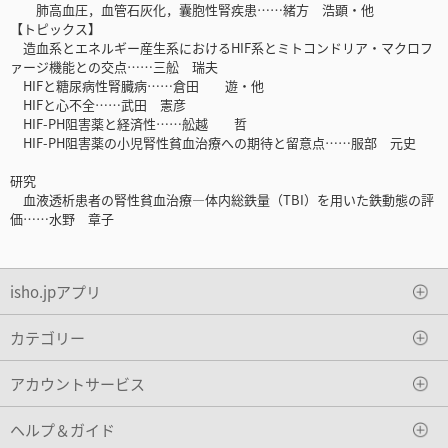
肺高血圧，血管石灰化，囊胞性腎疾患……緒方 浩顕・他
【トピックス】
造血系とエネルギー産生系におけるHIF系とミトコンドリア・マクロフ
ァージ機能との交点……三舩 瑞夫
HIFと糖尿病性腎臓病……倉田 遊・他
HIFと心不全……武田 憲彦
HIF-PH阻害薬と経済性……舩越 哲
HIF-PH阻害薬の小児腎性貧血治療への期待と留意点……服部 元史
研究
血液透析患者の腎性貧血治療―体内総鉄量（TBI）を用いた鉄動態の評
価……水野 章子
isho.jpアプリ
カテゴリー
アカウントサービス
ヘルプ＆ガイド