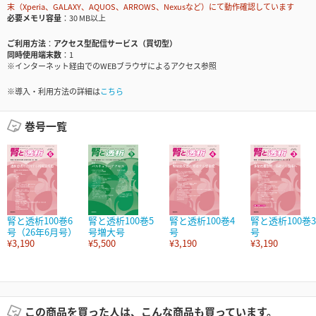
末（Xperia、GALAXY、AQUOS、ARROWS、Nexusなど）にて動作確認しています
必要メモリ容量
30 MB以上
ご利用方法
アクセス型配信サービス（買切型）
同時使用端末数
1
※インターネット経由でのWEBブラウザによるアクセス参照
※導入・利用方法の詳細は
こちら
巻号一覧
腎と透析100巻6
腎と透析100巻5
腎と透析100巻4
腎と透析100巻3
号（26年6月号）
号増大号
号
号
¥3,190
¥5,500
¥3,190
¥3,190
この商品を買った人は、こんな商品も買っています。