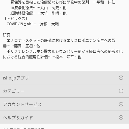
腎保護を目指した治療薬ならびに開発中の薬剤……平和 伸仁
血液浄化療法……丸山 高史・他
細胞移植治療……大竹 剛靖・他
【トピックス】
COVID-19とAKI……片桐 大輔
研究
エナロデュスタットの肝臓におけるエリスロポエチン産生への影
響……藤岡 正樹・他
ポリスチレンスルホン酸カルシウムゼリー剤から経口液への剤形変化
における総合的服用性評価……松本 洋平・他
isho.jpアプリ
カテゴリー
アカウントサービス
ヘルプ＆ガイド