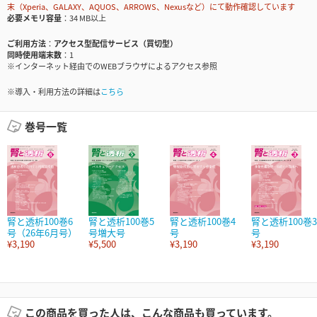
末（Xperia、GALAXY、AQUOS、ARROWS、Nexusなど）にて動作確認しています
必要メモリ容量
34 MB以上
ご利用方法
アクセス型配信サービス（買切型）
同時使用端末数
1
※インターネット経由でのWEBブラウザによるアクセス参照
※導入・利用方法の詳細は
こちら
巻号一覧
腎と透析100巻6
腎と透析100巻5
腎と透析100巻4
腎と透析100巻3
号（26年6月号）
号増大号
号
号
¥3,190
¥5,500
¥3,190
¥3,190
この商品を買った人は、こんな商品も買っています。