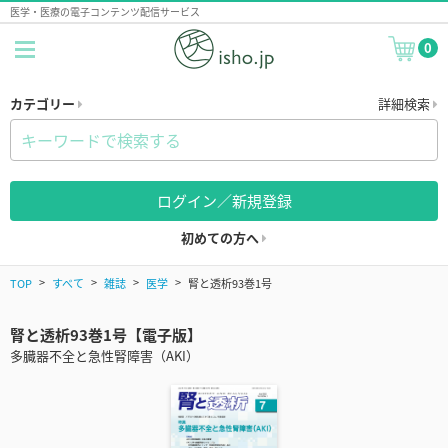
医学・医療の電子コンテンツ配信サービス
0
カテゴリー
詳細検索
ログイン／新規登録
初めての方へ
TOP
すべて
雑誌
医学
腎と透析93巻1号
腎と透析93巻1号【電子版】
多臓器不全と急性腎障害（AKI）