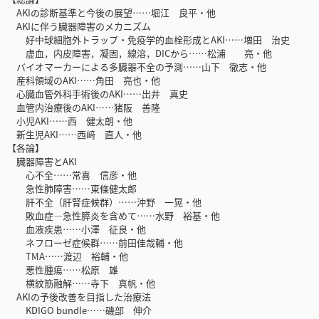
AKIの診断基準と今後の展望……堀江 良平・他
AKIに伴う臓器障害のメカニズム
好中球細胞外トラップ・免疫学的血栓形成とAKI……増田 治史
虚血，内皮障害，凝固，線溶，DICから……松浦 亮・他
バイオマーカーによる多臓器不全の予測……山下 徹志・他
産科領域のAKI……角田 亮也・他
心臓血管外科手術後のAKI……出井 真史
血管内治療後のAKI……猪阪 善隆
小児AKI……西 健太朗・他
新生児AKI……西﨑 直人・他
【各論】
臓器障害とAKI
心不全……常喜 信彦・他
急性肺障害……東條健太郎
肝不全（肝腎症候群）……沖野 一晃・他
敗血症―急性膵炎を含めて……水野 裕基・他
血液疾患……小澤 征良・他
ネフローゼ症候群……前田佳哉輔・他
TMA……渡辺 裕輔・他
悪性腫瘍……松原 雄
横紋筋融解……寺下 真帆・他
AKIの予後改善を目指した治療法
KDIGO bundle……磯部 伸介