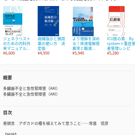
ジェネラリスト
病棟指示と頻用
より理解を深め
ICU医の素 By
のための内科外
薬の使い方 決
る！体液電解質
system×重症
来マニュアル...
定版
異常と輸液...
者管理レシピ
¥6,600
¥4,950
¥5,940
¥5,280
概要
多臓器不全と急性腎障害（AKI）
多臓器不全と急性腎障害（AKI）
目次
巻頭言 アボカドの種を植えてみて思うこと……常喜 信彦
【総論】