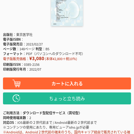
出版社
東京医学社
電子版ISBN
電子版発売日
2023/02/27
ページ数
148ページ
判型
B5
フォーマット
PDF（パソコンへのダウンロード不可）
¥3,080
電子版販売価格：
(本体¥2,800＋税10％)
印刷版ISSN
0385-2156
印刷版発行年月
2022/07
カートに入れる
ちょっと立ち読み
ご利用方法
ダウンロード型配信サービス（買切型）
同時使用端末数
2
対応OS
iOS最新の２世代前まで / Android最新の２世代前まで
※コンテンツの使用にあたり、専用ビューアisho.jpが必要
※Androidは、Android２世代前の端末のうち、国内キャリア経由で販売されている端