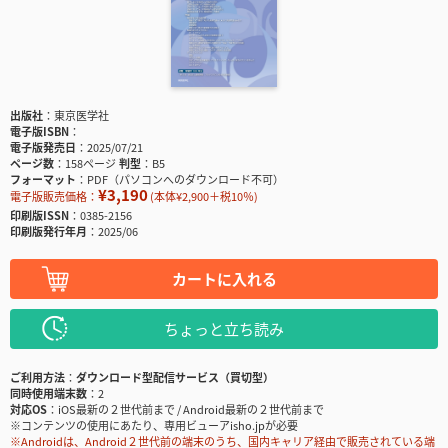
出版社
東京医学社
電子版ISBN
電子版発売日
2025/07/21
ページ数
158ページ
判型
B5
フォーマット
PDF（パソコンへのダウンロード不可）
¥3,190
電子版販売価格：
(本体¥2,900＋税10％)
印刷版ISSN
0385-2156
印刷版発行年月
2025/06
カートに入れる
ちょっと立ち読み
ご利用方法
ダウンロード型配信サービス（買切型）
同時使用端末数
2
対応OS
iOS最新の２世代前まで / Android最新の２世代前まで
※コンテンツの使用にあたり、専用ビューアisho.jpが必要
※Androidは、Android２世代前の端末のうち、国内キャリア経由で販売されている端