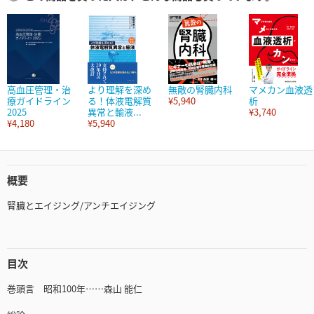
高血圧管理・治
より理解を深め
無敵の腎臓内科
マメカン血液透
療ガイドライン
る！体液電解質
¥5,940
析
2025
異常と輸液...
¥3,740
¥4,180
¥5,940
概要
腎臓とエイジング/アンチエイジング
目次
巻頭言 昭和100年……森山 能仁