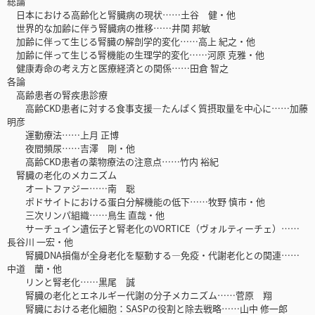
総論
日本における高齢化と腎臓病の現状……土谷 健・他
世界的な加齢に伴う腎臓病の推移……井関 邦敏
加齢に伴って生じる腎臓の解剖学的変化……高上 紀之・他
加齢に伴って生じる腎機能の生理学的変化……河原 克雅・他
健康寿命の考え方と医療経済との関係……田倉 智之
各論
高齢患者の腎疾患診療
高齢CKD患者に対する食事支援―たんぱく質摂取量を中心に……加藤
明彦
運動療法……上月 正博
夜間頻尿……吉澤 剛・他
高齢CKD患者の薬物療法の注意点……竹内 裕紀
腎臓の老化のメカニズム
オートファジー……南 聡
ポドサイトにおける蛋白分解機能の低下……牧野 慎市・他
三次リンパ組織……鳥生 直哉・他
サーチュイン遺伝子と腎老化のVORTICE（ヴォルティーチェ）……
長谷川 一宏・他
腎臓DNA損傷が全身老化を駆動する―免疫・代謝老化との関連……
中道 蘭・他
リンと腎老化……黒尾 誠
腎臓の老化とエネルギー代謝の分子メカニズム……菅原 翔
腎臓における老化細胞：SASPの役割と除去戦略……山中 修一郎