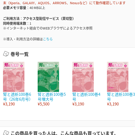
末（Xperia、GALAXY、AQUOS、ARROWS、Nexusなど）にて動作確認しています
必要メモリ容量
40 MB以上
ご利用方法
アクセス型配信サービス（買切型）
同時使用端末数
1
※インターネット経由でのWEBブラウザによるアクセス参照
※導入・利用方法の詳細は
こちら
巻号一覧
腎と透析100巻6
腎と透析100巻5
腎と透析100巻4
腎と透析100巻3
号（26年6月号）
号増大号
号
号
¥3,190
¥5,500
¥3,190
¥3,190
この商品を買った人は、こんな商品も買っています。