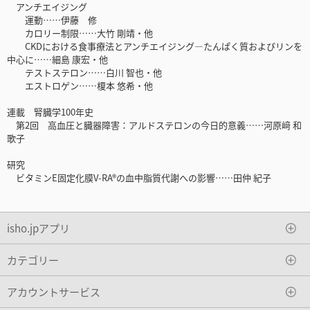
アンチエイジング
運動……伊藤 修
カロリー制限……大竹 剛靖・他
CKDにおける食事療法とアンチエイジング―たんぱく質およびリンを
中心に……細島 康宏・他
テストステロン……白川 智也・他
エストロゲン……榎本 悠希・他
連載 腎臓学100年史
第2回 高血圧と臓器障害：アルドステロンの今日的意義……河原﨑 和
歌子
研究
ビタミンE固定化膜V-RA®の血中脂質代謝への影響……田仲 紀子
isho.jpアプリ
カテゴリー
アカウントサービス