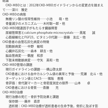
総論
CKD-MBDとは：2012年CKD-MBDガイドラインからの変更点を踏まえ
て……深川 雅史
CKD-MBDの病態
無機リン酸の恒常性維持……小池 萌・他
骨量減少のメカニズム……木村聡一郎・他
CKD-MBD関連因子がもたらす臓器障害
尿細管障害とcalcium phosphate microcrystals……黒尾 誠
心筋線維化とFGF23，ビタミンD代謝……齋藤 友広・他
CKD患者の血管石灰化病変の特徴
冠動脈病変……中野 敏昭
心臓弁石灰化……森本 耕吉・他
脳血管病変……鶴屋 和彦
下肢末梢動脈病変……守矢 英和・他
CKD-MBD管理の課題
現行ガイドラインの課題……横山啓太郎
CKD患者における血中カルシウム値の異常と予後……荒瀬 北斗・他
ターゲットリン値とCACS……猪阪 善隆
骨評価：骨代謝マーカーと骨密度測定の限界……山本 卓
CKD患者における骨質……斎藤 充
CKD-MBD治療
現行治療の死亡・骨折予防効果と課題
保存期……藤井 直彦
透析期：CKD-MBD治療が透析患者の生命予後，骨折に及ぼす影