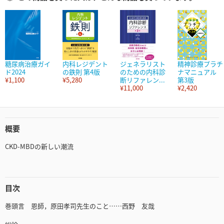
糖尿病治療ガイ
内科レジデント
ジェネラリスト
精神診療プラチ
ド2024
の鉄則 第4版
のための内科診
ナマニュアル
¥1,100
¥5,280
断リファレン...
第3版
¥11,000
¥2,420
概要
CKD-MBDの新しい潮流
目次
巻頭言 恩師，原田孝司先生のこと……西野 友哉