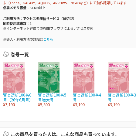
末（Xperia、GALAXY、AQUOS、ARROWS、Nexusなど）にて動作確認しています
必要メモリ容量
34 MB以上
ご利用方法
アクセス型配信サービス（買切型）
同時使用端末数
1
※インターネット経由でのWEBブラウザによるアクセス参照
※導入・利用方法の詳細は
こちら
巻号一覧
腎と透析100巻6
腎と透析100巻5
腎と透析100巻4
腎と透析100巻3
号（26年6月号）
号増大号
号
号
¥3,190
¥5,500
¥3,190
¥3,190
この商品を買った人は、こんな商品も買っています。