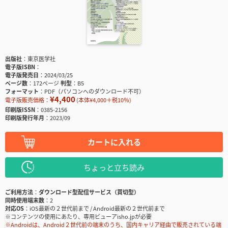
出版社
東京医学社
電子版ISBN
電子版発売日
2024/03/25
ページ数
172ページ
判型
B5
フォーマット
PDF（パソコンへのダウンロード不可）
¥4,400
電子版販売価格：
(本体¥4,000＋税10％)
印刷版ISSN
0385-2156
印刷版発行年月
2023/09
カートに入れる
ちょっと立ち読み
ご利用方法
ダウンロード型配信サービス（買切型）
同時使用端末数
2
対応OS
iOS最新の２世代前まで / Android最新の２世代前まで
※コンテンツの使用にあたり、専用ビューアisho.jpが必要
※Androidは、Android２世代前の端末のうち、国内キャリア経由で販売されている端