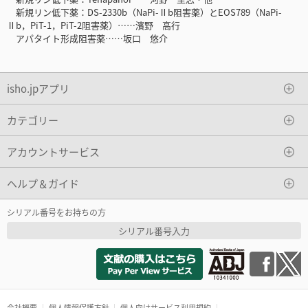
新規リン低下薬：DS-2330b（NaPi-Ⅱb阻害薬）とEOS789（NaPi-
Ⅱb，PiT-1，PiT-2阻害薬）……濱野 高行
アパタイト形成阻害薬……坂口 悠介
isho.jpアプリ
カテゴリー
アカウントサービス
ヘルプ＆ガイド
シリアル番号をお持ちの方
シリアル番号入力
会社概要
個人情報保護方針
個人向けサービス利用規約