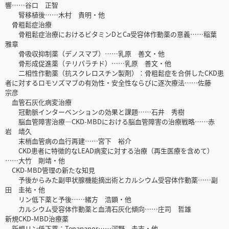
響……谷口 正智
腎移植後……木村 貴明・他
骨粗鬆症治療
骨粗鬆症治療におけるビタミンDとCa受容体作動薬の意義……稲葉
雅章
骨吸収抑制薬（デノスマブ）……乳原 善文・他
骨形成促進薬（テリパラチド）……乳原 善文・他
二相性作動薬（抗スクレロスチン製剤）：骨粗鬆症を合併したCKD患
者に対するロモソズマブの有効性・安全性ならびに逐次療法……佐藤
宗彦
血管石灰化病変治療
冠動脈インターベンションの効果と課題……石井 秀樹
脳血管障害治療―CKD-MBDにおける脳血管障害の治療戦略……赤
岩 靖久
末梢血管病の血行再建……宮下 裕介
CKD患者に特徴的なLEAD病変に対する治療（再生医療を含めて）
……大竹 剛靖・他
CKD-MBD管理の新たな知見
予後からみた副甲状腺機能摘出術とカルシウム受容体作動薬……副
田 圭祐・他
リン低下薬と予後……緒方 浩顕・他
カルシウム受容体作動薬と血清石灰化傾向……庄司 哲雄
新規CKD-MBD治療薬
新規リン低下薬：Tenapanor……河野 圭志・他