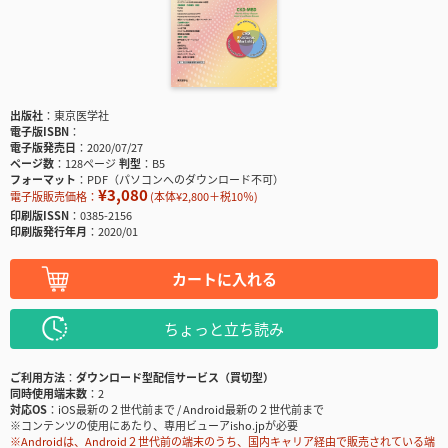
出版社
東京医学社
電子版ISBN
電子版発売日
2020/07/27
ページ数
128ページ
判型
B5
フォーマット
PDF（パソコンへのダウンロード不可）
¥3,080
電子版販売価格：
(本体¥2,800＋税10％)
印刷版ISSN
0385-2156
印刷版発行年月
2020/01
カートに入れる
ちょっと立ち読み
ご利用方法
ダウンロード型配信サービス（買切型）
同時使用端末数
2
対応OS
iOS最新の２世代前まで / Android最新の２世代前まで
※コンテンツの使用にあたり、専用ビューアisho.jpが必要
※Androidは、Android２世代前の端末のうち、国内キャリア経由で販売されている端