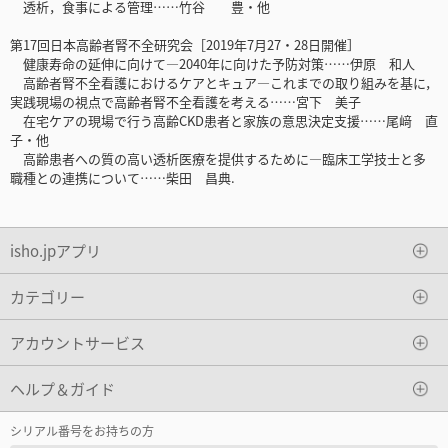
透析，食事による管理……竹谷 豊・他
第17回日本高齢者腎不全研究会［2019年7月27・28日開催］
健康寿命の延伸に向けて―2040年に向けた予防対策……伊原 和人
高齢者腎不全看護におけるケアとキュア―これまでの取り組みを基に，
実践現場の視点で高齢者腎不全看護を考える……宮下 美子
在宅ケアの現場で行う高齢CKD患者と家族の意思決定支援……尾﨑 直
子・他
高齢患者への質の高い透析医療を提供するために―臨床工学技士と多
職種との連携について……柴田 昌典.
isho.jpアプリ
カテゴリー
アカウントサービス
ヘルプ＆ガイド
シリアル番号をお持ちの方