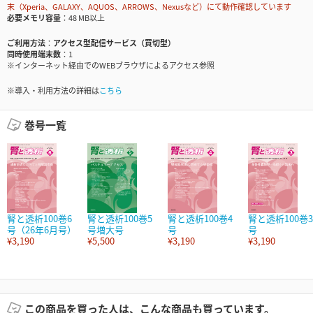
末（Xperia、GALAXY、AQUOS、ARROWS、Nexusなど）にて動作確認しています
必要メモリ容量
48 MB以上
ご利用方法
アクセス型配信サービス（買切型）
同時使用端末数
1
※インターネット経由でのWEBブラウザによるアクセス参照
※導入・利用方法の詳細は
こちら
巻号一覧
腎と透析100巻6
腎と透析100巻5
腎と透析100巻4
腎と透析100巻3
号（26年6月号）
号増大号
号
号
¥3,190
¥5,500
¥3,190
¥3,190
この商品を買った人は、こんな商品も買っています。