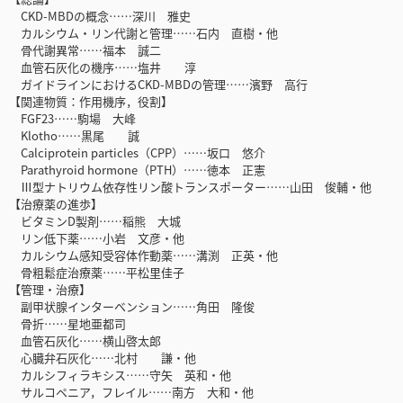
CKD-MBDの概念……深川 雅史
カルシウム・リン代謝と管理……石内 直樹・他
骨代謝異常……福本 誠二
血管石灰化の機序……塩井 淳
ガイドラインにおけるCKD-MBDの管理……濱野 高行
【関連物質：作用機序，役割】
FGF23……駒場 大峰
Klotho……黒尾 誠
Calciprotein particles（CPP）……坂口 悠介
Parathyroid hormone（PTH）……徳本 正憲
Ⅲ型ナトリウム依存性リン酸トランスポーター……山田 俊輔・他
【治療薬の進歩】
ビタミンD製剤……稲熊 大城
リン低下薬……小岩 文彦・他
カルシウム感知受容体作動薬……溝渕 正英・他
骨粗鬆症治療薬……平松里佳子
【管理・治療】
副甲状腺インターベンション……角田 隆俊
骨折……星地亜都司
血管石灰化……横山啓太郎
心臓弁石灰化……北村 謙・他
カルシフィラキシス……守矢 英和・他
サルコペニア，フレイル……南方 大和・他