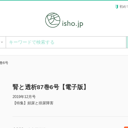
初め
ー
巻6号
腎と透析87巻6号【電子版】
2019年12月号
【特集】頻尿と排尿障害