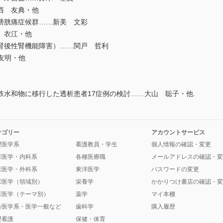
西 友典・他
膀胱痛症候群……新美 文彩
 衣江・他
腎後性腎機能障害）……関戸 哲利
友明・他
水和物に移行した透析患者17症例の検討……大山 聡子・他.
テゴリー
アカウントサービス
礎医学系
看護教員・学生
個人情報の確認・変更
床医学・内科系
各種医療職
メールアドレスの確認・変
床医学・外科系
東洋医学
パスワードの変更
床医学（領域別）
栄養学
かかりつけ書店の確認・変
床医学（テーマ別）
薬学
マイ本棚
会医学系・医学一般など
歯科学
購入履歴
礎看護
保健・体育