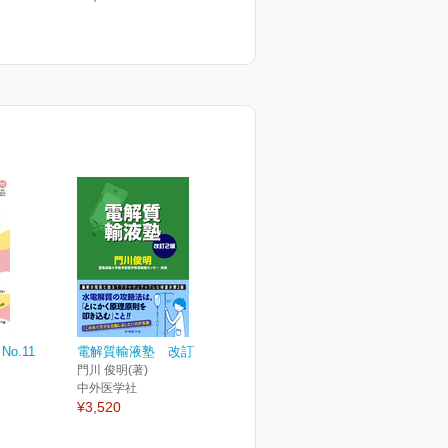
No.11
電解質輸液塾 改訂2版
門川 俊明(著)
中外医学社
¥3,520