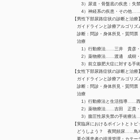
3）尿道・骨盤底の疾患：失禁と
4）神経系の疾患・その他……
【男性下部尿路症状の診断と治療
ガイドラインと診療アルゴリズ
診断：問診・身体所見・質問票
治療
1）行動療法……三井 貴彦
2）薬物療法……渡邊 成樹
3）前立腺肥大症に対する手術
【女性下部尿路症状の診断と治療
ガイドラインと診療アルゴリズ
診断：問診・身体所見・質問票
治療
1）行動療法と生活指導……西
2）薬物療法……吉田 正貴
3）腹圧性尿失禁の手術療法…
【実臨床におけるポイントとトピ
どうしよう？ 夜間頻尿……鳥
要介護患者の排泄管理・カテー