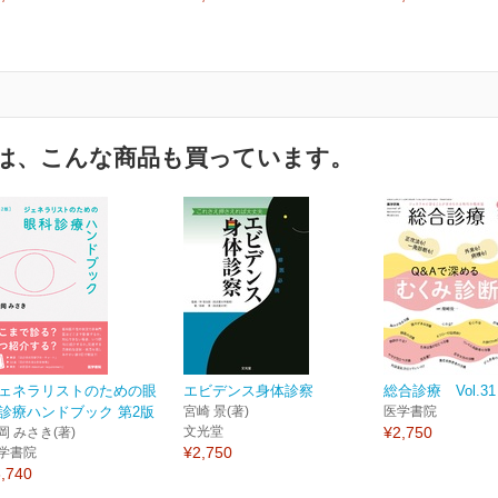
は、こんな商品も買っています。
ェネラリストのための眼
エビデンス身体診察
総合診療 Vol.31 
診療ハンドブック 第2版
宮崎 景(著)
医学書院
文光堂
¥2,750
岡 みさき(著)
¥2,750
学書院
,740