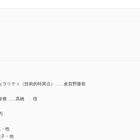
ュラリティ（技術的特異点）……倉賀野隆裕
の診療……髙橋 悟
万
・他
子・他