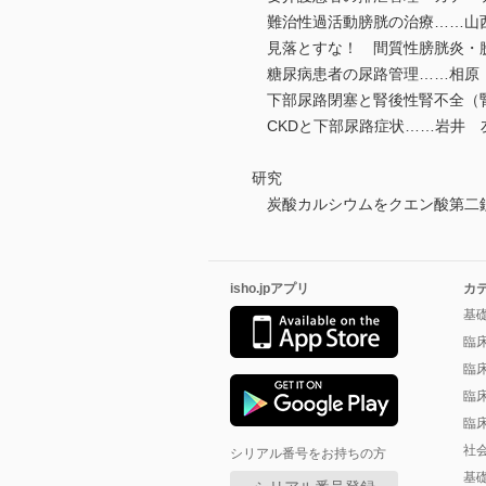
難治性過活動膀胱の治療……山
見落とすな！ 間質性膀胱炎・
糖尿病患者の尿路管理……相原
下部尿路閉塞と腎後性腎不全（
CKDと下部尿路症状……岩井 
研究
炭酸カルシウムをクエン酸第二鉄
isho.jpアプリ
カ
基
臨
臨
臨
臨
社
シリアル番号をお持ちの方
基