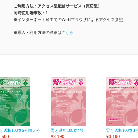
ご利用方法
アクセス型配信サービス（買切型）
同時使用端末数
1
※インターネット経由でのWEBブラウザによるアクセス参照
※導入・利用方法の詳細は
こちら
と透析100巻5号増大号
腎と透析100巻4号
腎と透析100巻3
,500
¥3,190
¥3,190