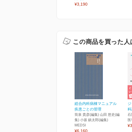
¥3,190
この商品を買った人
総合内科病棟マニュアル
ジ
疾患ごとの管理
科
筒泉 貴彦(編集) 山田 悠史(編
石
集) 小坂 鎮太郎(編集)
医
MEDSI
¥3
¥6,160