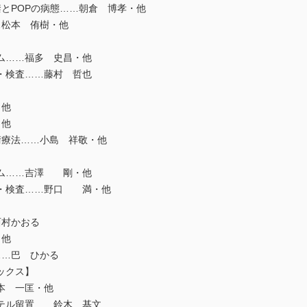
POPの病態……朝倉 博孝・他
松本 侑樹・他
】
ム……福多 史昌・他
・検査……藤村 哲也
・他
・他
療法……小島 祥敬・他
】
ム……吉澤 剛・他
・検査……野口 満・他
村かおる
・他
…巴 ひかる
ックス】
本 一匡・他
テル留置……鈴木 基文