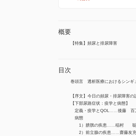
概要
【特集】頻尿と排尿障害
目次
巻頭言 透析医療におけるシンギ
【序文】今日の頻尿・排尿障害
【下部尿路症状：疫学と病態】
定義・疫学とQOL……後藤 百
病態
1）膀胱の疾患……稲村 聡
2）前立腺の疾患……齋藤友充