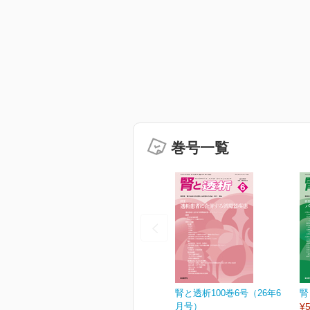
巻号一覧
腎と透析100巻6号（26年6
腎
月号）
¥5