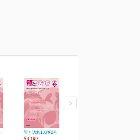
号
腎と透析100巻2号
腎と透析100巻1号
¥3,190
¥3,190
¥