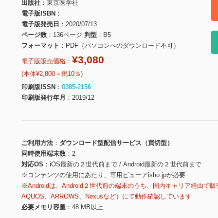
出版社
東京医学社
電子版ISBN
電子版発売日
2020/07/13
ページ数
136ページ
判型
B5
フォーマット
PDF（パソコンへのダウンロード不可）
¥3,080
電子版販売価格：
(本体¥2,800＋税10％)
印刷版ISSN
0385-2156
印刷版発行年月
2019/12
ご利用方法
ダウンロード型配信サービス（買切型）
同時使用端末数
2
対応OS
iOS最新の２世代前まで / Android最新の２世代前まで
※コンテンツの使用にあたり、専用ビューアisho.jpが必要
※Androidは、Android２世代前の端末のうち、国内キャリア経由で販
AQUOS、ARROWS、Nexusなど）にて動作確認しています
必要メモリ容量
48 MB以上