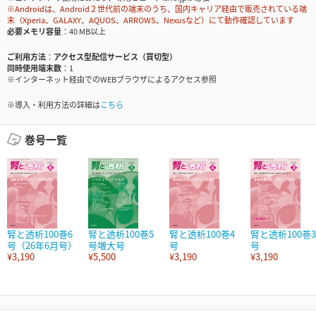
※Androidは、Android２世代前の端末のうち、国内キャリア経由で販売されている端
末（Xperia、GALAXY、AQUOS、ARROWS、Nexusなど）にて動作確認しています
必要メモリ容量
40 MB以上
ご利用方法
アクセス型配信サービス（買切型）
同時使用端末数
1
※インターネット経由でのWEBブラウザによるアクセス参照
※導入・利用方法の詳細は
こちら
巻号一覧
腎と透析100巻6
腎と透析100巻5
腎と透析100巻4
腎と透析100巻3
号（26年6月号）
号増大号
号
号
¥3,190
¥5,500
¥3,190
¥3,190