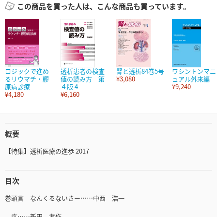
この商品を買った人は、こんな商品も買っています。
ロジックで進め
透析患者の検査
腎と透析84巻5号
ワシントンマニ
るリウマチ・膠
値の読み方 第
¥3,080
ュアル外来編
原病診療
４版 4
¥9,240
¥4,180
¥6,160
概要
【特集】透析医療の進歩 2017
目次
巻頭言 なんくるないさー……中西 浩一
序……新田 孝作