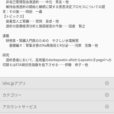
非自己管理型血液透析……中元 秀友・他
維持血液透析の開始と継続に関する意思決定プロセスについての提
言：その後……岡田 一義
【トピックス】
装着型人工腎臓……宮岡 良卓・他
透析の医療経済分析と施設経営の今後……田倉 智之
連載
研修医・腎臓入門医のための やさしい水電解質
基礎編Ⅱ：腎集合管のNa再吸収とK分泌……河原 克雅・他
研究
透析患者において，高用量のdarbepoetin alfaからepoetin β pegolへの
切替えはESA抵抗性指数を低下させる……伊藤 恭子・他
isho.jpアプリ
カテゴリー
アカウントサービス