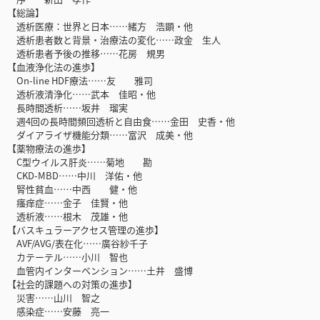
【総論】
透析医療：世界と日本……緒方 浩顕・他
透析患者数と背景・治療法の変化……政金 生人
透析患者予後の推移……花房 規男
【血液浄化法の進歩】
On-line HDF療法……友 雅司
透析液清浄化……武本 佳昭・他
長時間透析……坂井 瑠実
週4回の長時間頻回透析と自由食……金田 史香・他
ダイアライザ機能分類……富沢 成美・他
【薬物療法の進歩】
C型ウイルス肝炎……菊地 勘
CKD-MBD……中川 洋佑・他
腎性貧血……中西 健・他
瘙痒症……金子 佳賢・他
透析液……根木 茂雄・他
【バスキュラーアクセス管理の進歩】
AVF/AVG/表在化……廣谷紗千子
カテーテル……小川 智也
血管内インターベンション……土井 盛博
【社会的課題への対策の進歩】
災害……山川 智之
感染症……安藤 亮一