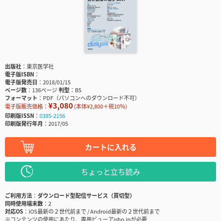
出版社
東京医学社
電子版ISBN
電子版発売日
2018/01/15
ページ数
136ページ
判型
B5
フォーマット
PDF（パソコンへのダウンロード不可）
¥3,080
電子版販売価格：
(本体¥2,800＋税10％)
印刷版ISSN
0385-2156
印刷版発行年月
2017/05
カートに入れる
ちょっと立ち読み
ご利用方法
ダウンロード型配信サービス（買切型）
同時使用端末数
2
対応OS
iOS最新の２世代前まで / Android最新の２世代前まで
※コンテンツの使用にあたり、専用ビューアisho.jpが必要