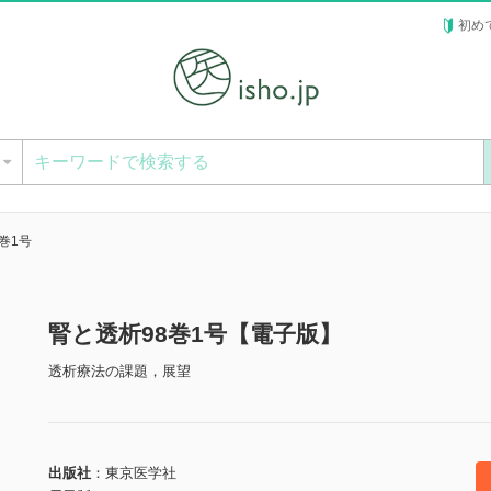
初め
ー
巻1号
腎と透析98巻1号【電子版】
透析療法の課題，展望
出版社
東京医学社