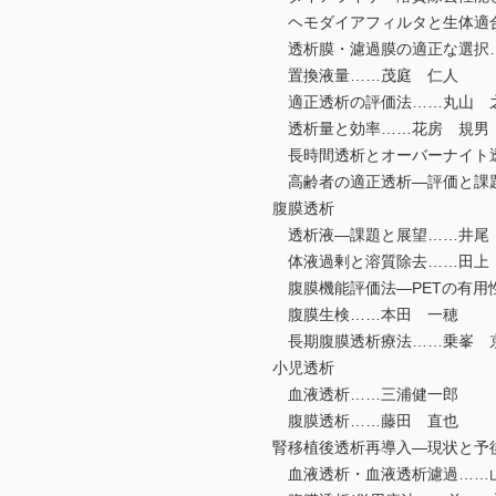
ヘモダイアフィルタと生体適合
透析膜・濾過膜の適正な選択
置換液量……茂庭 仁人
適正透析の評価法……丸山 
透析量と効率……花房 規男
長時間透析とオーバーナイト透
高齢者の適正透析―評価と課題
腹膜透析
透析液―課題と展望……井尾
体液過剰と溶質除去……田上
腹膜機能評価法―PETの有用
腹膜生検……本田 一穂
長期腹膜透析療法……乗峯 
小児透析
血液透析……三浦健一郎
腹膜透析……藤田 直也
腎移植後透析再導入―現状と予
血液透析・血液透析濾過……