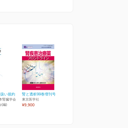
取扱い規約
腎と透析99巻増刊号
本腎臓学会
東京医学社
(編)
¥9,900