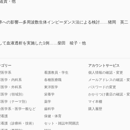
遥貴・他
への影響―多周波数生体インピーダンス法による検討……猪岡 英二
て血液透析を実施した1例……柴田 稜子・他
テゴリー
アカウントサービス
礎医学系
看護教員・学生
個人情報の確認・変更
床医学・内科系
各種医療職
メールアドレスの確認・変
床医学・外科系
東洋医学
パスワードの変更
床医学（領域別）
栄養学
かかりつけ書店の確認・変
床医学（テーマ別）
薬学
マイ本棚
会医学系・医学一般など
歯科学
購入履歴
礎看護
保健・体育
床看護（診療科・技術）
セット・雑誌年間購読