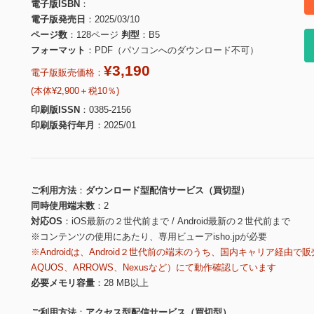
電子版ISBN
電子版発売日
2025/03/10
ページ数
128ページ
判型
B5
フォーマット
PDF（パソコンへのダウンロード不可）
¥3,190
電子版販売価格：
(本体¥2,900＋税10％)
印刷版ISSN
0385-2156
印刷版発行年月
2025/01
ご利用方法
ダウンロード型配信サービス（買切型）
同時使用端末数
2
対応OS
iOS最新の２世代前まで / Android最新の２世代前まで
※コンテンツの使用にあたり、専用ビューアisho.jpが必要
※Androidは、Android２世代前の端末のうち、国内キャリア経由で販
AQUOS、ARROWS、Nexusなど）にて動作確認しています
必要メモリ容量
28 MB以上
ご利用方法
アクセス型配信サービス（買切型）