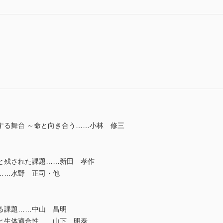
する舞台 ～命と向き合う……小林 修三
と残された課題……新田 孝作
……水野 正司・他
課題……中山 昌明
生体適合性……山下 明泰