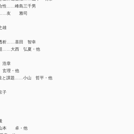
性……峰島三千男
……友 雅司
之雄
析……喜田 智幸
……大西 弘夏・他
 浩章
 玄理・他
性と課題……小山 哲平・他
京子
後
山本 卓・他