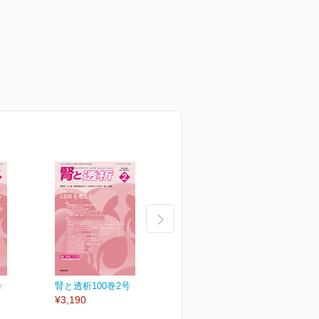
号
腎と透析100巻2号
腎と透析100巻1号
¥3,190
¥3,190
¥