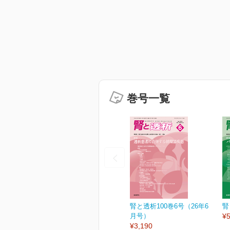
巻号一覧
腎と透析100巻6号（26年6
腎
月号）
¥5
¥3,190