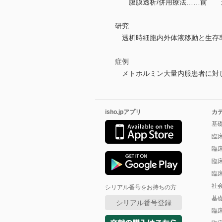
腹膜透析/併用療法……前 
研究
透析時細胞内外体液移動と生存率
症例
メトホルミン大量内服患者に対し
isho.jpアプリ
カ
基
臨
臨
臨
臨
社
シリアル番号をお持ちの方
基
シリアル番号登録
臨