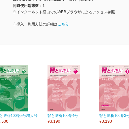
同時使用端末数
1
※インターネット経由でのWEBブラウザによるアクセス参照
※導入・利用方法の詳細は
こちら
と透析100巻5号増大号
腎と透析100巻4号
腎と透析100巻3
,500
¥3,190
¥3,190