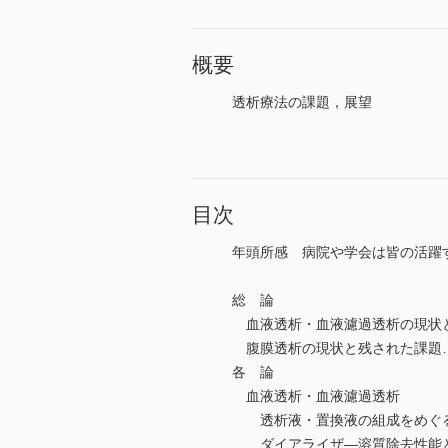
概要
透析療法の課題，展望
目次
年頭所感 病院や学会は皆の活躍
総 論
血液透析・血液濾過透析の現状
腹膜透析の現状と残された課題
各 論
血液透析・血液濾過透析
透析液・置換液の組成をめぐる
ダイアライザ―溶質除去性能と