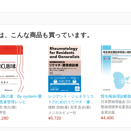
は、こんな商品も買っています。
CU医の素 By system×重
レジデント・ジェネラリス
腎生検病理診断
患者管理レシピ
トのためのリウマチ・膠...
日本腎病理協会 日
腎病理標準化委員会
田 啓介(著)
猪飼 浩樹(著) 滝澤 直歩(著)
金原出版
芳堂
メジカルビュー社
¥4,400
,280
¥5,720