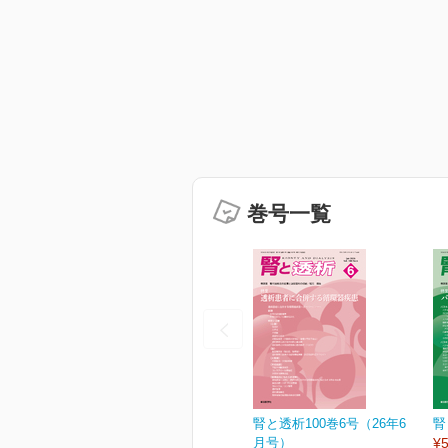
巻号一覧
腎と透析100巻6号（26年6
腎
月号）
¥5