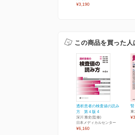
¥3,190
この商品を買った人
透析患者の検査値の読み
腎
方 第４版 4
東
¥3
深川 雅史(監修)
日本メディカルセンター
¥6,160