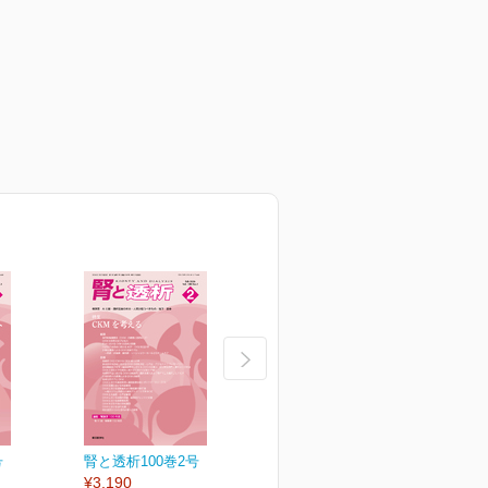
号
腎と透析100巻2号
腎と透析100巻1号
¥3,190
¥3,190
¥