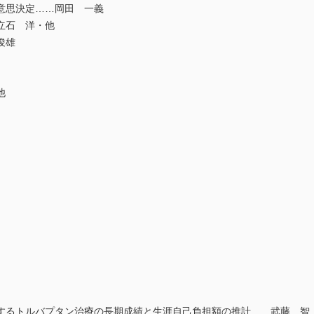
意思決定……岡田 一義
立石 洋・他
俊雄
他
るトルバプタン治療の長期成績と生涯自己負担額の推計……武藤 智