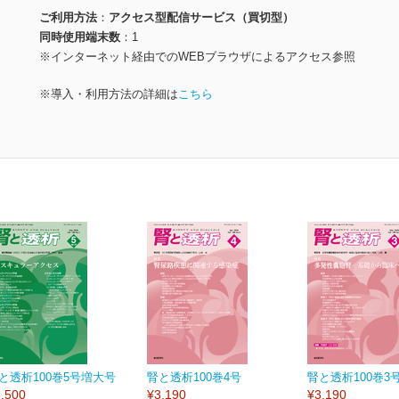
ご利用方法
アクセス型配信サービス（買切型）
同時使用端末数
1
※インターネット経由でのWEBブラウザによるアクセス参照
※導入・利用方法の詳細は
こちら
と透析100巻5号増大号
腎と透析100巻4号
腎と透析100巻3
,500
¥3,190
¥3,190