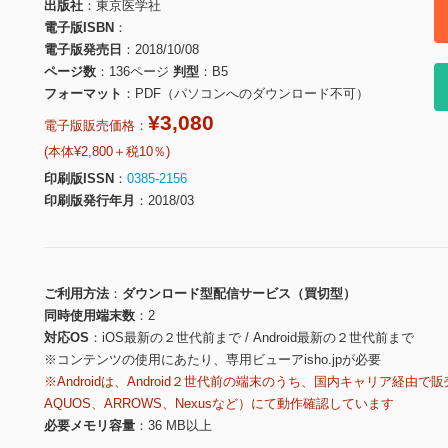
出版社
東京医学社
電子版ISBN
電子版発売日
2018/10/08
ページ数
136ページ
判型
B5
フォーマット
PDF（パソコンへのダウンロード不可）
¥3,080
電子版販売価格：
(本体¥2,800＋税10％)
印刷版ISSN
0385-2156
印刷版発行年月
2018/03
ご利用方法
ダウンロード型配信サービス（買切型）
同時使用端末数
2
対応OS
iOS最新の２世代前まで / Android最新の２世代前まで
※コンテンツの使用にあたり、専用ビューアisho.jpが必要
※Androidは、Android２世代前の端末のうち、国内キャリア経由で販
AQUOS、ARROWS、Nexusなど）にて動作確認しています
必要メモリ容量
36 MB以上