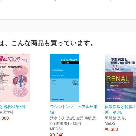
は、こんな商品も買っています。
と透析84巻5号
ワシントンマニュアル外来
体液異常と腎臓
京医学社
編
理 第3版
,080
清水 郁夫(監訳) 金児 泰明(監
黒川 清(監修)
訳) 降旗 兼行(監訳)
MEDSI
MEDSI
¥6,380
¥9,240