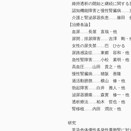
維持透析の開始と継続に関する
認知機能障害と慢性腎臓病……
介護と腎泌尿器疾患……篠田 
【治療各論】
血尿……長屋 直哉・他
尿閉，排尿障害……吉澤 剛・
女性の尿失禁……巴 ひかる
尿路感染症……東郷 容和・他
急性腎障害……小松 素明・他
高血圧……山田 貴之・他
慢性腎臓病……猪阪 善隆
過活動膀胱……横山 修・他
勃起障害……白井 雅人・他
泌尿器腫瘍……森實 修一・他
透析療法……柏木 哲也・他
腎移植……内田 潤次・他
研究
常染色体優性多発性囊胞腎に対す