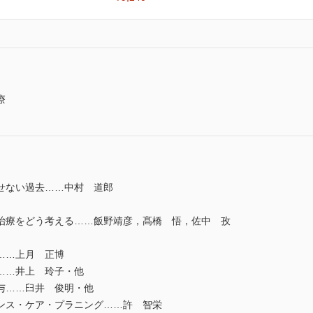
療
せない過去……中村 道郎
治療をどう考える……飯野靖彦，髙橋 悟，佐中 孜
……上月 正博
……井上 玲子・他
与……臼井 俊明・他
ンス・ケア・プラニング……許 智栄