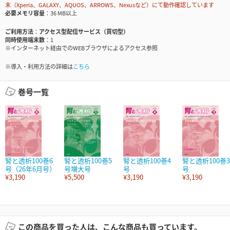
末（Xperia、GALAXY、AQUOS、ARROWS、Nexusなど）にて動作確認しています
必要メモリ容量
36 MB以上
ご利用方法
アクセス型配信サービス（買切型）
同時使用端末数
1
※インターネット経由でのWEBブラウザによるアクセス参照
※導入・利用方法の詳細は
こちら
巻号一覧
腎と透析100巻6
腎と透析100巻5
腎と透析100巻4
腎と透析100巻3
号（26年6月号）
号増大号
号
号
¥3,190
¥5,500
¥3,190
¥3,190
この商品を買った人は、こんな商品も買っています。