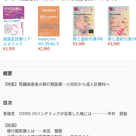
夜尿症診療リア
medicina
腎と透析91巻3号
腎と透析91巻1
ルメソッド
Vol.59 No.5
¥3,080
¥3,080
¥3,300
¥2,860
概要
【特集】腎臓病患者の移行期医療―小児科から成人診療科へ
目次
巻頭言 COVID-19パンデミックが収束した暁には…………坪井 直毅
【総論】
移行期医療とは……本田 雅敬