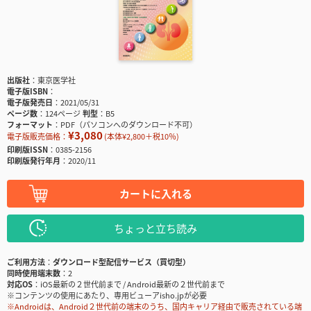
出版社
東京医学社
電子版ISBN
電子版発売日
2021/05/31
ページ数
124ページ
判型
B5
フォーマット
PDF（パソコンへのダウンロード不可）
¥3,080
電子版販売価格：
(本体¥2,800＋税10％)
印刷版ISSN
0385-2156
印刷版発行年月
2020/11
カートに入れる
ちょっと立ち読み
ご利用方法
ダウンロード型配信サービス（買切型）
同時使用端末数
2
対応OS
iOS最新の２世代前まで / Android最新の２世代前まで
※コンテンツの使用にあたり、専用ビューアisho.jpが必要
※Androidは、Android２世代前の端末のうち、国内キャリア経由で販売されている端