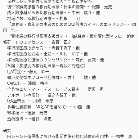
世界における移行期医療の動向……佐古まゆみ
慢性腎臓病患者の移行期医療：日本の動向……服部 元史
成人診療科からみた移行期医療……中田 紘介・他
地域における移行期医療……松永 明
「思春期・青年期の患者のためのCKD診療ガイド」のエッセンス……岡
田 浩一
「腎疾患の移行期医療支援ガイド―IgA腎症・微小変化型ネフローゼ症
候群―」のエッセンス……岩野 正之
移行期医療の進め方……寺野千香子・他
移行期医療と妊娠・出産……川村 和子・他
移行期医療と遺伝カウンセリング……森貞 直哉・他
【各論：疾患別の移行期医療―現状と問題点】
IgA腎症……藤元 昭一
微小変化型ネフローゼ症候群……井上 勉・他
CAKUT……濱崎 祐子
全身性エリテマトーデス／ループス腎炎……伊藤 秀一
アルポート症候群……堀之内智子・他
IgA血管炎……川崎 幸彦
多発性囊胞腎―ARとADを含めて……中西 浩一
腎移植……後藤 芳充
透析療法……幡谷 浩史
研究
内シャント造設術における術前血管可視化装置の有用性……福井 真