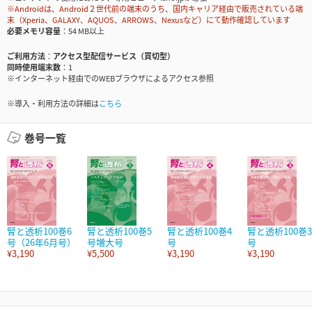
※Androidは、Android２世代前の端末のうち、国内キャリア経由で販売されている端
末（Xperia、GALAXY、AQUOS、ARROWS、Nexusなど）にて動作確認しています
必要メモリ容量
54 MB以上
ご利用方法
アクセス型配信サービス（買切型）
同時使用端末数
1
※インターネット経由でのWEBブラウザによるアクセス参照
※導入・利用方法の詳細は
こちら
巻号一覧
腎と透析100巻6
腎と透析100巻5
腎と透析100巻4
腎と透析100巻3
号（26年6月号）
号増大号
号
号
¥3,190
¥5,500
¥3,190
¥3,190