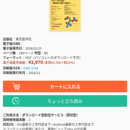
出版社
東京医学社
電子版ISBN
電子版発売日
2018/01/15
ページ数
180ページ
判型
B5
フォーマット
PDF（パソコンへのダウンロード不可）
¥2,970
電子版販売価格：
(本体¥2,700＋税10％)
印刷版ISSN
0385-2156
印刷版発行年月
2016/12
カートに入れる
ちょっと立ち読み
ご利用方法
ダウンロード型配信サービス（買切型）
同時使用端末数
2
対応OS
iOS最新の２世代前まで / Android最新の２世代前まで
※コンテンツの使用にあたり、専用ビューアisho.jpが必要