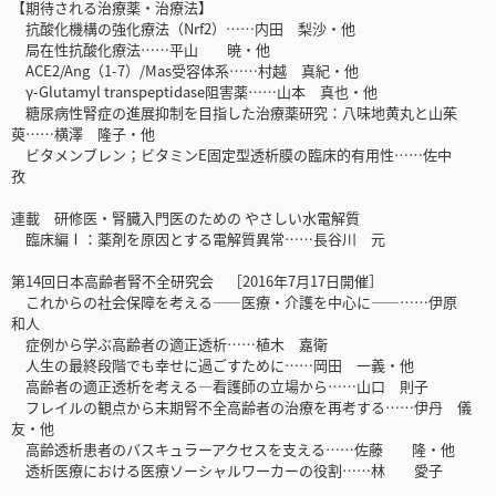
【期待される治療薬・治療法】
抗酸化機構の強化療法（Nrf2）……内田 梨沙・他
局在性抗酸化療法……平山 暁・他
ACE2/Ang（1-7）/Mas受容体系……村越 真紀・他
γ-Glutamyl transpeptidase阻害薬……山本 真也・他
糖尿病性腎症の進展抑制を目指した治療薬研究：八味地黄丸と山茱
萸……横澤 隆子・他
ビタメンブレン；ビタミンE固定型透析膜の臨床的有用性……佐中
孜
連載 研修医・腎臓入門医のための やさしい水電解質
臨床編Ⅰ：薬剤を原因とする電解質異常……長谷川 元
第14回日本高齢者腎不全研究会 ［2016年7月17日開催］
これからの社会保障を考える――医療・介護を中心に――……伊原
和人
症例から学ぶ高齢者の適正透析……植木 嘉衛
人生の最終段階でも幸せに過ごすために……岡田 一義・他
高齢者の適正透析を考える―看護師の立場から……山口 則子
フレイルの観点から末期腎不全高齢者の治療を再考する……伊丹 儀
友・他
高齢透析患者のバスキュラーアクセスを支える……佐藤 隆・他
透析医療における医療ソーシャルワーカーの役割……林 愛子