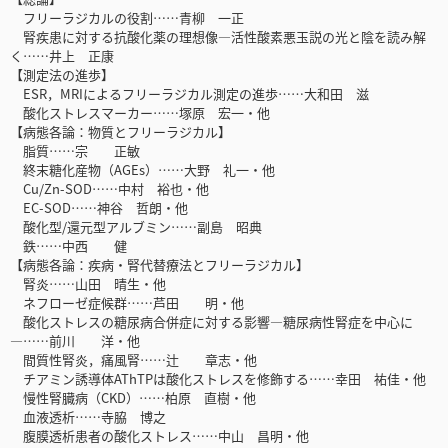
フリーラジカルの役割……青柳 一正
腎疾患に対する抗酸化薬の理想像―活性酸素悪玉説の光と陰を読み解
く……井上 正康
【測定法の進歩】
ESR，MRIによるフリーラジカル測定の進歩……大和田 滋
酸化ストレスマーカー……塚原 宏一・他
【病態各論：物質とフリーラジカル】
脂質……宗 正敏
終末糖化産物（AGEs）……大野 礼一・他
Cu/Zn-SOD……中村 裕也・他
EC-SOD……神谷 哲朗・他
酸化型/還元型アルブミン……副島 昭典
鉄……中西 健
【病態各論：疾病・腎代替療法とフリーラジカル】
腎炎……山田 晴生・他
ネフローゼ症候群……芦田 明・他
酸化ストレスの糖尿病合併症に対する影響―糖尿病性腎症を中心に
―……前川 洋・他
間質性腎炎，痛風腎……辻 章志・他
チアミン誘導体AThTPは酸化ストレスを修飾する……幸田 祐佳・他
慢性腎臓病（CKD）……柏原 直樹・他
血液透析……寺脇 博之
腹膜透析患者の酸化ストレス……中山 昌明・他