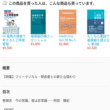
この商品を買った人は、こんな商品も買っています。
Dr.竜馬の病態で
循環器診療エッ
medicina
もしも心電図で
考える人工呼吸
センシャル
Vol.59 No.5
循環器を語るな
管理
¥3,850
¥2,860
ら 第2版
¥5,500
¥3,520
概要
【特集】フリーラジカル―腎疾患との新たな関わり
目次
巻頭言 今の常識，昔は非常識……阿部 雅紀
【総論】