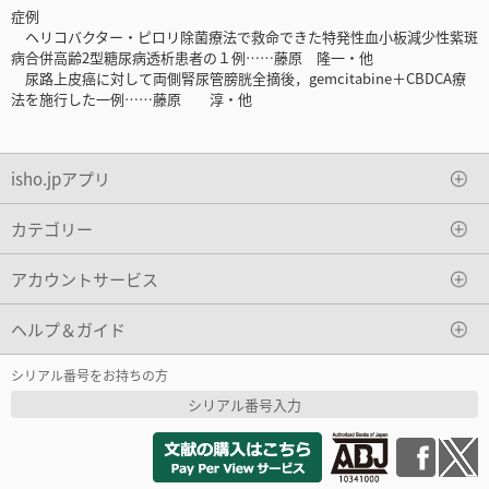
症例
ヘリコバクター・ピロリ除菌療法で救命できた特発性血小板減少性紫斑
病合併高齢2型糖尿病透析患者の１例……藤原 隆一・他
尿路上皮癌に対して両側腎尿管膀胱全摘後，gemcitabine＋CBDCA療
法を施行した一例……藤原 淳・他
isho.jpアプリ
カテゴリー
アカウントサービス
ヘルプ＆ガイド
シリアル番号をお持ちの方
シリアル番号入力