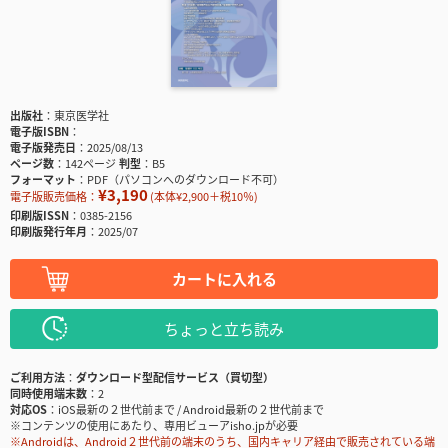
出版社
東京医学社
電子版ISBN
電子版発売日
2025/08/13
ページ数
142ページ
判型
B5
フォーマット
PDF（パソコンへのダウンロード不可）
¥3,190
電子版販売価格：
(本体¥2,900＋税10％)
印刷版ISSN
0385-2156
印刷版発行年月
2025/07
カートに入れる
ちょっと立ち読み
ご利用方法
ダウンロード型配信サービス（買切型）
同時使用端末数
2
対応OS
iOS最新の２世代前まで / Android最新の２世代前まで
※コンテンツの使用にあたり、専用ビューアisho.jpが必要
※Androidは、Android２世代前の端末のうち、国内キャリア経由で販売されている端