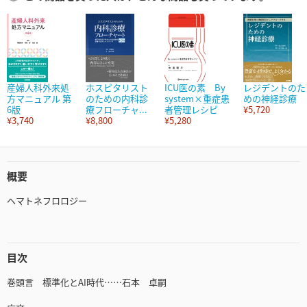
産婦人科外来処
ホスピタリスト
ICU医の素 By
レジデントのた
方マニュアル 第
のための内科診
system×重症患
めの神経診療
6版
療フローチャ...
者管理レシピ
¥5,720
¥3,740
¥8,800
¥5,280
概要
ヘマトネフロロジー
目次
巻頭言 標準化とAI時代……石本 卓嗣