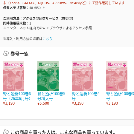
末（Xperia、GALAXY、AQUOS、ARROWS、Nexusなど）にて動作確認しています
必要メモリ容量
48 MB以上
ご利用方法
アクセス型配信サービス（買切型）
同時使用端末数
1
※インターネット経由でのWEBブラウザによるアクセス参照
※導入・利用方法の詳細は
こちら
巻号一覧
腎と透析100巻6
腎と透析100巻5
腎と透析100巻4
腎と透析100巻3
号（26年6月号）
号増大号
号
号
¥3,190
¥5,500
¥3,190
¥3,190
この商品を買った人は、こんな商品も買っています。