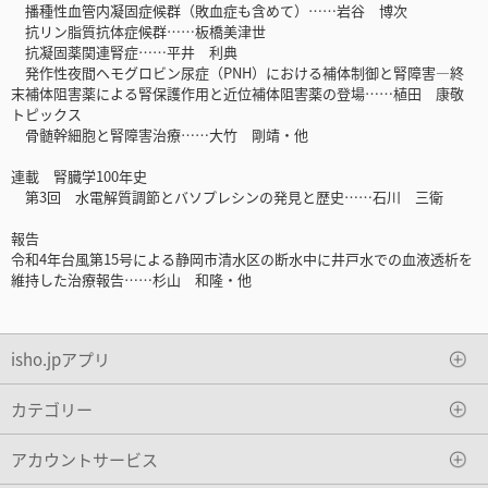
播種性血管内凝固症候群（敗血症も含めて）……岩谷 博次
抗リン脂質抗体症候群……板橋美津世
抗凝固薬関連腎症……平井 利典
発作性夜間ヘモグロビン尿症（PNH）における補体制御と腎障害―終
末補体阻害薬による腎保護作用と近位補体阻害薬の登場……植田 康敬
トピックス
骨髄幹細胞と腎障害治療……大竹 剛靖・他
連載 腎臓学100年史
第3回 水電解質調節とバソプレシンの発見と歴史……石川 三衛
報告
令和4年台風第15号による静岡市清水区の断水中に井戸水での血液透析を
維持した治療報告……杉山 和隆・他
isho.jpアプリ
カテゴリー
アカウントサービス