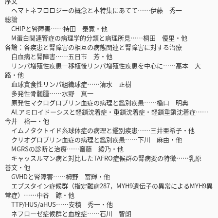
序文
ヘマトネフロロジーの概念と本特集にあてて……伊藤 秀一
総論
CHIPと腎障害……持田 泰寛・他
M蛋白関連腎症の病理学的分類と病理所見……桐田 優里・他
各論：各疾患と腎障害の相互の病態関連と腎障害に対する治療
白血病と腎障害……五日市 芳・他
リンパ増殖性疾患―移植後リンパ増殖性疾患を中心に……高本 大
路・他
血球貪食性リンパ組織球症……清水 正樹
多発性骨髄腫……水野 真一
原発性マクログロブリン血症の病理と鑑別疾患……橋口 明典
ALアミロイドーシスと軽鎖沈着症・重鎖沈着症・軽鎖重鎖沈着症……
今井 裕一・他
イムノタクトイド糸球体症の病理と鑑別疾患……三井亜希子・他
クリオグロブリン血症の病理と鑑別疾患……下川 麻由・他
MGRSの診断と治療……齋藤 綾乃・他
キャッスルマン病と対比したTAFRO症候群の腎病変の特徴……乳原
善文・他
GVHDと腎障害……栂野 富輝・他
エプスタイン症候群（指定難病287，MYH9遺伝子の異常によるMYH9異
常症）……中谷 諒・他
TTP/HUS/aHUS……安積 秀一・他
ネフローゼ症候群と血栓症……石川 智朗