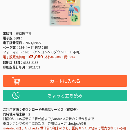
出版社
東京医学社
電子版ISBN
電子版発売日
2021/09/27
ページ数
156ページ
判型
B5
フォーマット
PDF（パソコンへのダウンロード不可）
¥3,080
電子版販売価格：
(本体¥2,800＋税10％)
印刷版ISSN
0385-2156
印刷版発行年月
2021/03
カートに入れる
ちょっと立ち読み
ご利用方法
ダウンロード型配信サービス（買切型）
同時使用端末数
2
対応OS
iOS最新の２世代前まで / Android最新の２世代前まで
※コンテンツの使用にあたり、専用ビューアisho.jpが必要
※Androidは、Android２世代前の端末のうち、国内キャリア経由で販売されている端