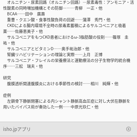
オルニチン・尿素回路（オルニチン回路）―尿素毒性：アンモニア・活
性酸素の同時増加機構とその防御―……青柳 一正・他
BCAA……田中 廣壽
重曹・クエン酸・食事性酸負荷の回避……蒲澤 秀門・他
CKDによる腸内環境不全時の尿毒素蓄積によるサルコペニアと吸着
薬……佐藤恵美子・他
サルコペニアをもつCKD患者におけるω-3脂肪酸の役割……篠塚 圭
祐・他
サルコペニアとビタミンD……奥手祐治郎・他
腎臓リハビリテーションの理論と実際……上月 正博
サルコペニア・フレイルの栄養療法と運動療法の分子生物学的統合機
序……三舩 瑞夫・他
研究
腹膜透析関連腹膜炎における季節性の検討……相川 純輝・他
症例
左鎖骨下静脈閉塞による内シャント静脈高血圧症に対し大伏在静脈を
用いたバイパス術が奏効した一例……中原光玖仁・他
isho.jpアプリ