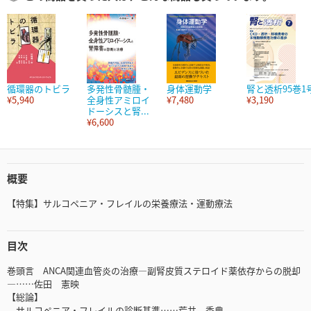
循環器のトビラ
多発性骨髄腫・
身体運動学
腎と透析95巻1
¥5,940
全身性アミロイ
¥7,480
¥3,190
ドーシスと腎...
¥6,600
概要
【特集】サルコペニア・フレイルの栄養療法・運動療法
目次
巻頭言 ANCA関連血管炎の治療―副腎皮質ステロイド薬依存からの脱却
―……佐田 憲映
【総論】
サルコペニア・フレイルの診断基準……荒井 秀典