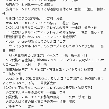
筋肉の異化と同化……佐久間邦弘
筋肉ミトコンドリアにおける呼吸鎖複合体とATP産生……池田 和博・
他
サルコペニアの発症原因……吉村 芳弘
サルコペニアからフレイルへの移行……花房 規男
CKDにおけるサルコペニア・フレイルの疫学……山越 聖子・他
CKDにおけるサルコペニア・フレイルの発症機序……菅野 義彦・他
【腎機能障害時のサルコペニア・フレイル発症原因】
Protein-energy現象としてのサルコペニア
ウレミックサルコペニアのメカニズムとしてのタンパク分解……高
畠 義嗣
ATP産生障害と代謝性アシドーシス……泉 裕一郎・他
リン代謝不全症候群，klothoノックアウトマウスの表現型としてのサ
ルコペニア……木村 浩・他
慢性炎症症候群―MIA症候群・腎性貧血・サイトカイン症候群―……池
田 美紗・他
Loop利尿薬，SGLT2阻害薬によるサルコペニア発症と，RAS阻害薬に
よるサルコペニア予防……萬代新太郎
【CKD存在下のサルコペニア・フレイルの栄養療法・運動療法】
必要エネルギー量の決め方……前田 益孝
脂質代謝―カルニチンと脂肪酸の役割―……久保 沙織・他
必要たんぱく質の量と質の決め方……加藤 明彦
アルギニン……宮澤 靖