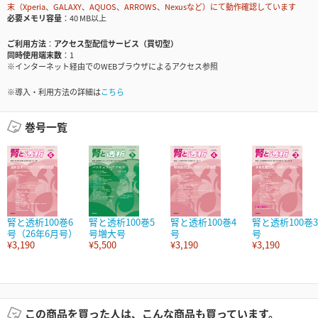
末（Xperia、GALAXY、AQUOS、ARROWS、Nexusなど）にて動作確認しています
必要メモリ容量
40 MB以上
ご利用方法
アクセス型配信サービス（買切型）
同時使用端末数
1
※インターネット経由でのWEBブラウザによるアクセス参照
※導入・利用方法の詳細は
こちら
巻号一覧
腎と透析100巻6
腎と透析100巻5
腎と透析100巻4
腎と透析100巻3
号（26年6月号）
号増大号
号
号
¥3,190
¥5,500
¥3,190
¥3,190
この商品を買った人は、こんな商品も買っています。