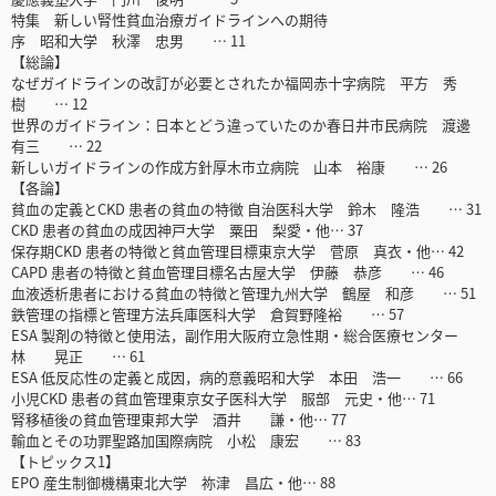
特集 新しい腎性貧血治療ガイドラインへの期待
序 昭和大学 秋澤 忠男 … 11
【総論】
なぜガイドラインの改訂が必要とされたか福岡赤十字病院 平方 秀
樹 … 12
世界のガイドライン：日本とどう違っていたのか春日井市民病院 渡邊
有三 … 22
新しいガイドラインの作成方針厚木市立病院 山本 裕康 … 26
【各論】
貧血の定義とCKD 患者の貧血の特徴 自治医科大学 鈴木 隆浩 … 31
CKD 患者の貧血の成因神戸大学 粟田 梨愛・他… 37
保存期CKD 患者の特徴と貧血管理目標東京大学 菅原 真衣・他… 42
CAPD 患者の特徴と貧血管理目標名古屋大学 伊藤 恭彦 … 46
血液透析患者における貧血の特徴と管理九州大学 鶴屋 和彦 … 51
鉄管理の指標と管理方法兵庫医科大学 倉賀野隆裕 … 57
ESA 製剤の特徴と使用法，副作用大阪府立急性期・総合医療センター
林 晃正 … 61
ESA 低反応性の定義と成因，病的意義昭和大学 本田 浩一 … 66
小児CKD 患者の貧血管理東京女子医科大学 服部 元史・他… 71
腎移植後の貧血管理東邦大学 酒井 謙・他… 77
輸血とその功罪聖路加国際病院 小松 康宏 … 83
【トピックス1】
EPO 産生制御機構東北大学 祢津 昌広・他… 88