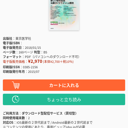
出版社
東京医学社
電子版ISBN
電子版発売日
2018/01/15
ページ数
160ページ
判型
B5
フォーマット
PDF（パソコンへのダウンロード不可）
¥2,970
電子版販売価格：
(本体¥2,700＋税10％)
印刷版ISSN
0385-2156
印刷版発行年月
2015/07
カートに入れる
ちょっと立ち読み
ご利用方法
ダウンロード型配信サービス（買切型）
同時使用端末数
2
対応OS
iOS最新の２世代前まで / Android最新の２世代前まで
※コンテンツの使用にあたり、専用ビューアisho.jpが必要