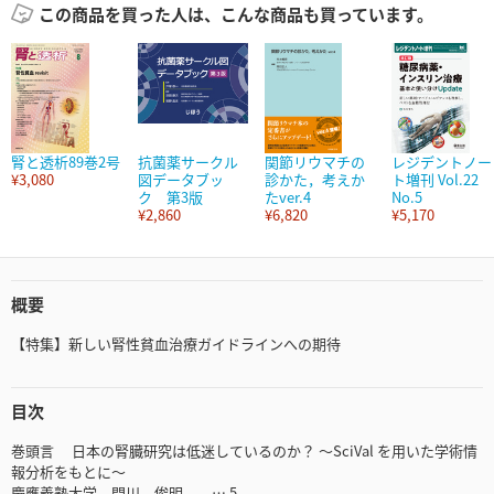
この商品を買った人は、こんな商品も買っています。
腎と透析89巻2号
抗菌薬サークル
関節リウマチの
レジデントノー
¥3,080
図データブッ
診かた，考えか
ト増刊 Vol.22
ク 第3版
たver.4
No.5
¥2,860
¥6,820
¥5,170
概要
【特集】新しい腎性貧血治療ガイドラインへの期待
目次
巻頭言 日本の腎臓研究は低迷しているのか？ ～SciVal を用いた学術情
報分析をもとに～
慶應義塾大学 門川 俊明 … 5