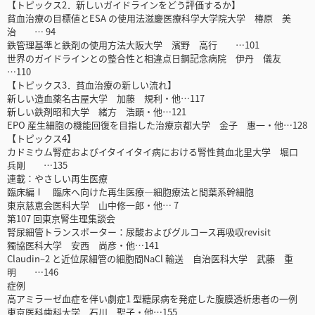
【トピックス2．新しいガイドラインをどう評価するか】
貧血治療の目標値とESA の使用法滋慶医療科学大学院大学 椿原 美
治 … 94
鉄管理基準と鉄剤の使用方法大阪大学 濱野 高行 …101
世界のガイドラインとの整合性と相違点日鋼記念病院 伊丹 儀友
…110
【トピックス3．貧血治療の新しい流れ】
新しい造血薬名古屋大学 加藤 規利・他…117
新しい鉄剤昭和大学 緒方 浩顕・他…121
EPO 産生細胞の機能回復を目指した治療京都大学 金子 惠一・他…128
【トピックス4】
カドミウム腎症およびイタイイタイ病における腎性貧血北里大学 堀口
兵剛 …135
連載：やさしい再生医療
臨床編Ⅰ 臨床へ向けた再生医療―細胞療法と間葉系幹細胞
東京慈恵会医科大学 山中修一郎・他… 7
第107 回東京腎生理集談会
腎尿細管トランスポーター：尿酸およびグルコース再吸収revisit
獨協医科大学 安西 尚彦・他…141
Claudin‒2 と近位尿細管の細胞間NaCl 輸送 自治医科大学 武藤 重
明 …146
症例
高アミラーゼ血症を伴い劇症1 型糖尿病を発症した腹膜透析患者の一例
東京医科歯科大学 石川 聖子・他…155