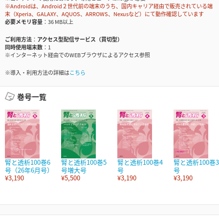
※Androidは、Android２世代前の端末のうち、国内キャリア経由で販売されている端
末（Xperia、GALAXY、AQUOS、ARROWS、Nexusなど）にて動作確認しています
必要メモリ容量
36 MB以上
ご利用方法
アクセス型配信サービス（買切型）
同時使用端末数
1
※インターネット経由でのWEBブラウザによるアクセス参照
※導入・利用方法の詳細は
こちら
巻号一覧
腎と透析100巻6
腎と透析100巻5
腎と透析100巻4
腎と透析100巻3
号（26年6月号）
号増大号
号
号
¥3,190
¥5,500
¥3,190
¥3,190