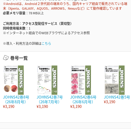
※Androidは、Android２世代前の端末のうち、国内キャリア経由で販売されている端
末（Xperia、GALAXY、AQUOS、ARROWS、Nexusなど）にて動作確認しています
必要メモリ容量
78 MB以上
ご利用方法
アクセス型配信サービス（買切型）
同時使用端末数
1
※インターネット経由でのWEBブラウザによるアクセス参照
※導入・利用方法の詳細は
こちら
巻号一覧
JOHNS42巻8号
JOHNS42巻7号
JOHNS42巻6号
JOHNS42巻5号
（26年8月号）
（26年7月号）
（26年6月号）
¥3,190
¥3,190
¥3,190
¥3,190