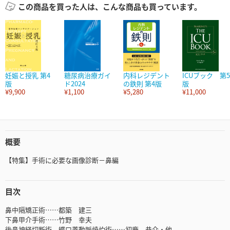
この商品を買った人は、こんな商品も買っています。
妊娠と授乳 第4
糖尿病治療ガイ
内科レジデント
ICUブック 第5
版
ド2024
の鉄則 第4版
版
¥9,900
¥1,100
¥5,280
¥11,000
概要
【特集】手術に必要な画像診断－鼻編
目次
鼻中隔矯正術……都築 建三
下鼻甲介手術……竹野 幸夫
後鼻神経切断術，蝶口蓋動脈焼灼術……初鹿 恭介・他