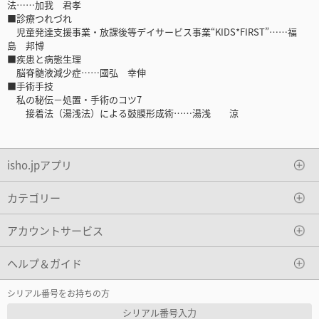
法……加我 君孝
■診療つれづれ
児童発達支援事業・放課後等デイサービス事業“KIDS*FIRST”……福
島 邦博
■疾患と病態生理
脳脊髄液減少症……國弘 幸伸
■手術手技
私の秘伝－処置・手術のコツ7
接着法（湯浅法）による鼓膜形成術……湯浅 涼
isho.jpアプリ
カテゴリー
アカウントサービス
ヘルプ＆ガイド
シリアル番号をお持ちの方
シリアル番号入力