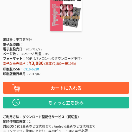
出版社
東京医学社
電子版ISBN
電子版発売日
2017/12/25
ページ数
136ページ
判型
B5
フォーマット
PDF（パソコンへのダウンロード不可）
¥3,080
電子版販売価格：
(本体¥2,800＋税10％)
印刷版ISSN
0910-6820
印刷版発行年月
2017/07
カートに入れる
ちょっと立ち読み
ご利用方法
ダウンロード型配信サービス（買切型）
同時使用端末数
2
対応OS
iOS最新の２世代前まで / Android最新の２世代前まで
※コンテンツの使用にあたり、専用ビューアisho.jpが必要