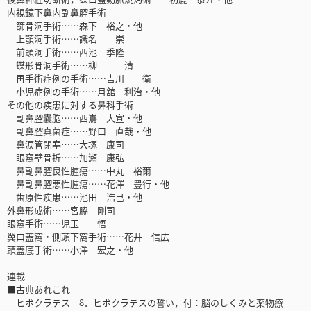
内視鏡下鼻内副鼻腔手術
篩骨洞手術……森下 裕之・他
上顎洞手術……識名 崇
前頭洞手術……西池 季隆
蝶形骨洞手術……柳 清
再手術症例の手術……吉川 衛
小児症例の手術……月舘 利治・他
その他の疾患に対する鼻科手術
副鼻腔囊胞……西嶌 大宣・他
副鼻腔真菌症……野口 直哉・他
鼻涙管閉塞……大塚 康司
眼窩壁骨折……加瀬 康弘
鼻副鼻腔良性腫瘍……中丸 裕爾
鼻副鼻腔悪性腫瘍……花澤 豊行・他
歯原性疾患……池田 浩己・他
外鼻形成術……宮脇 剛司
眼窩手術……児玉 悟
翼口蓋窩・側頭下窩手術……花井 信広
頭蓋底手術……小澤 宏之・他
連載
■古典あれこれ
ヒポクラテス－8．ヒポクラテスの誓い，付：脳のしくみと薬物療