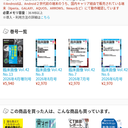
※Androidは、Android２世代前の端末のうち、国内キャリア経由で販売されている端
末（Xperia、GALAXY、AQUOS、ARROWS、Nexusなど）にて動作確認しています
必要メモリ容量
36 MB以上
※導入・利用方法の詳細は
こちら
巻号一覧
臨床画像 Vol.42
臨床画像 Vol.42
臨床画像 Vol.42
臨床画像 Vol.42
No.13
No.8
No.7
No.6
2026年4月増刊号
2026年8月号
2026年7月号
2026年6月号
¥5,940
¥2,970
¥2,970
¥2,970
この商品を買った人は、こんな商品も買っています。