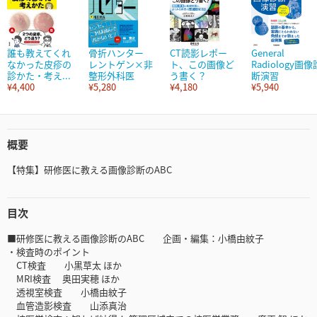
誰も教えてくれ
骨折ハンター
CT読影レポー
General
なかった皮疹の
レントゲン×非
ト、この画像ど
Radiology画像
診かた・考え...
整形外科医
う書く？
断演習
¥4,400
¥5,280
¥4,180
¥5,940
概要
【特集】研修医に教える画像診断のABC
目次
■研修医に教える画像診断のABC 企画・編集：小橋由紋子
・検査時のポイント
CT検査 小黒草太 ほか
MRI検査 奥田実穂 ほか
透視室検査 小橋由紋子
血管造影検査 山添真治