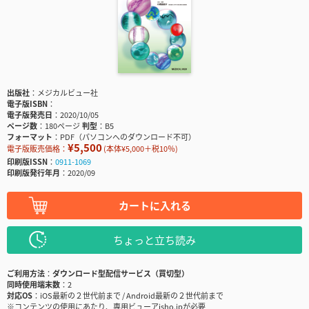
出版社
メジカルビュー社
電子版ISBN
電子版発売日
2020/10/05
ページ数
180ページ
判型
B5
フォーマット
PDF（パソコンへのダウンロード不可）
¥5,500
電子版販売価格：
(本体¥5,000＋税10％)
印刷版ISSN
0911-1069
印刷版発行年月
2020/09
カートに入れる
ちょっと立ち読み
ご利用方法
ダウンロード型配信サービス（買切型）
同時使用端末数
2
対応OS
iOS最新の２世代前まで / Android最新の２世代前まで
※コンテンツの使用にあたり、専用ビューアisho.jpが必要