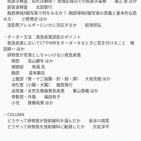
核医学検査：知れば納得！ 管理区域内での核医学業務 廣正 智 ほか
超音波検査 太田智行
胸部単純X線写真で何をみるか？–胸部単純X線写真の意義と基本的な読
み方– 小野貴史 ほか
造影剤アレルギーにいかに対応するか 船曳知弘
・オーダー方法：救急疾患読影のポイント
救急疾患においてCTやMRIをオーダーするときに気を付けること 増
田耕一 ほか
研修医が見落としちゃいけない救急疾患
頭部 高山勝年 ほか
頭頸部 馬場 亮
胸部 道本顕吉
上腹部（胃・十二指腸・肝・胆・膵） 大地克樹 ほか
消化管（小腸・大腸） 服部貴行
泌尿器・女性生殖器救急疾患 栗山香織 ほか
骨軟部・外傷 福田有子
小児 齋藤祐貴 ほか
・COLUMN
どうやって研修医が放射線科を選んだか 長谷川靖晃
どうやって研修医を放射線科に勧誘したか 宗友洋平