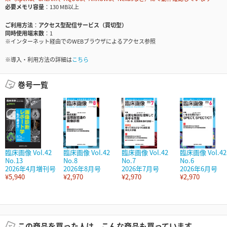
必要メモリ容量
130 MB以上
ご利用方法
アクセス型配信サービス（買切型）
同時使用端末数
1
※インターネット経由でのWEBブラウザによるアクセス参照
※導入・利用方法の詳細は
こちら
巻号一覧
臨床画像 Vol.42
臨床画像 Vol.42
臨床画像 Vol.42
臨床画像 Vol.42
No.13
No.8
No.7
No.6
2026年4月増刊号
2026年8月号
2026年7月号
2026年6月号
¥5,940
¥2,970
¥2,970
¥2,970
この商品を買った人は、こんな商品も買っています。