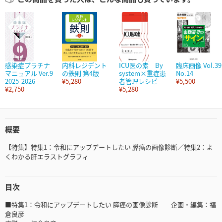
感染症プラチナ
内科レジデント
ICU医の素 By
臨床画像 Vol.39
マニュアル Ver.9
の鉄則 第4版
system×重症患
No.14
2025-2026
¥5,280
者管理レシピ
¥5,500
¥2,750
¥5,280
概要
【特集】特集1：令和にアップデートしたい 膵癌の画像診断／特集2：よ
くわかる肝エラストグラフィ
目次
■特集1：令和にアップデートしたい 膵癌の画像診断 企画・編集：福
倉良彦