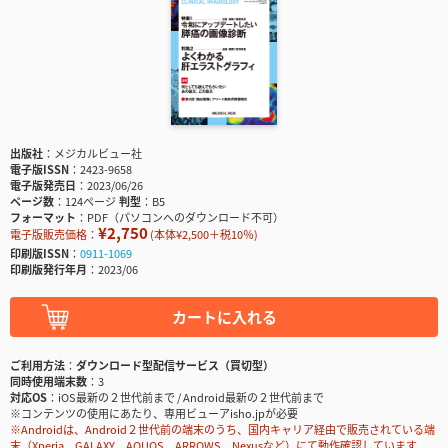
出版社
メジカルビュー社
電子版ISSN
2423-9658
電子版発売日
2023/06/26
ページ数
124ページ
判型
B5
フォーマット
PDF（パソコンへのダウンロード不可）
¥2,750
電子版販売価格：
(本体¥2,500＋税10％)
印刷版ISSN
0911-1069
印刷版発行年月
2023/06
カートに入れる
ご利用方法
ダウンロード型配信サービス（買切型）
同時使用端末数
3
対応OS
iOS最新の２世代前まで / Android最新の２世代前まで
※コンテンツの使用にあたり、専用ビューアisho.jpが必要
※Androidは、Android２世代前の端末のうち、国内キャリア経由で販売されている端
末（Xperia、GALAXY、AQUOS、ARROWS、Nexusなど）にて動作確認しています