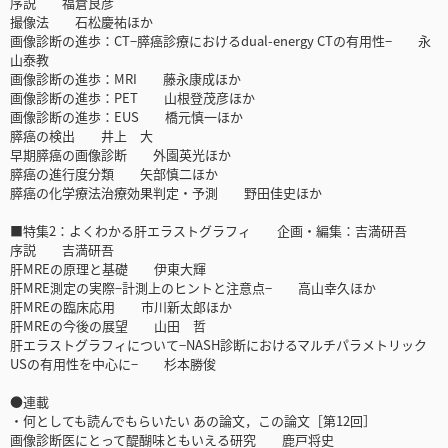
序説 福倉良彦
撮像法 石松慶祐ほか
画像診断の進歩：CT−膵癌診療におけるdual-energy CTの有用性− 永
山泰教
画像診断の進歩：MRI 藤永康成ほか
画像診断の進歩：PET 山根登茂彦ほか
画像診断の進歩：EUS 橋元慎一ほか
膵癌の検出 井上 大
早期膵癌の画像診断 外園英光ほか
膵癌の進行度分類 矢部慎二ほか
膵癌の化学療法治療効果判定・予測 野田佳史ほか
■特集2：よくわかる肝エラストグラフィ 企画・編集：吉満研吾
序説 吉満研吾
肝MREの原理と基礎 伊東大輝
肝MRE測定の実際−計測上のヒントと注意点− 高山幸久ほか
肝MREの臨床応用 市川新太郎ほか
肝MREの今後の展望 山田 哲
肝エラストグラフィについて−NASH診断におけるマルチパラメトリック
USの有用性を中心に− 杉本勝俊
●連載
・何としても読んでもらいたい あの論文，この論文［第12回］
画像診断医にとって醍醐味ともいえる研究 鹿戸将史