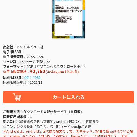
出版社
メジカルビュー社
電子版ISBN
電子版発売日
2022/11/26
ページ数
132ページ
判型
B5
フォーマット
PDF（パソコンへのダウンロード不可）
¥2,750
電子版販売価格：
(本体¥2,500＋税10％)
印刷版ISSN
0911-1069
印刷版発行年月
2022/11
カートに入れる
ご利用方法
ダウンロード型配信サービス（買切型）
同時使用端末数
3
対応OS
iOS最新の２世代前まで / Android最新の２世代前まで
※コンテンツの使用にあたり、専用ビューアisho.jpが必要
※Androidは、Android２世代前の端末のうち、国内キャリア経由で販売されている端
末（Xperia、GALAXY、AQUOS、ARROWS、Nexusなど）にて動作確認しています