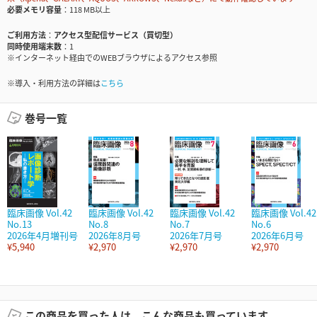
必要メモリ容量
118 MB以上
ご利用方法
アクセス型配信サービス（買切型）
同時使用端末数
1
※インターネット経由でのWEBブラウザによるアクセス参照
※導入・利用方法の詳細は
こちら
巻号一覧
臨床画像 Vol.42
臨床画像 Vol.42
臨床画像 Vol.42
臨床画像 Vol.42
No.13
No.8
No.7
No.6
2026年4月増刊号
2026年8月号
2026年7月号
2026年6月号
¥5,940
¥2,970
¥2,970
¥2,970
この商品を買った人は、こんな商品も買っています。