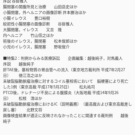
序説 谷掛雅人
腸閉塞の開腹所見と治療 山田岳史ほか
小腸閉塞，外ヘルニアの画像診断 井本勝治ほか
小腸イレウス 豊口裕樹
絞扼性小腸閉塞の画像診断 谷掛雅人
大腸閉塞，イレウス 又吉 隆
内ヘルニア 竹山信之ほか
術後のイレウス，腸閉塞 松本俊郎ほか
小児のイレウス，腸閉塞 野坂俊介
■特集2：判例からみる医療訴訟 企画編集：越後純子，対馬義人
序説 越後純子
肝TAE後，塞栓物質の胃血管への流入（東京地方裁判所 平成7年2月27
日） 徳江浩之ほか
未破裂脳動脈瘤治療に対するコイル塞栓術において 脳梗塞により死亡
した1例（東京高裁 平成17年5月25日） 松丸祐司
PTCD後，ドレナージ不良による腹膜炎（大阪地裁 平成14年9月26
日） 松枝 清ほか
未破裂脳動脈瘤治療におけるIC（説明義務）（最高裁および東京高裁差し
戻し審） 北野文将
画像検査結果が適正に反映されなかったことに関連する裁判例 越後
純子