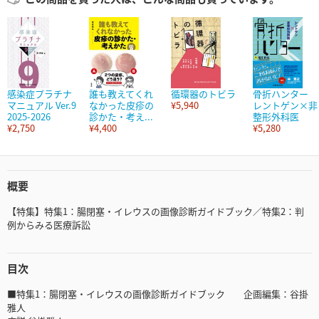
感染症プラチナ
誰も教えてくれ
循環器のトビラ
骨折ハンター
マニュアル Ver.9
なかった皮疹の
¥5,940
レントゲン×非
2025-2026
診かた・考え...
整形外科医
¥2,750
¥4,400
¥5,280
概要
【特集】特集1：腸閉塞・イレウスの画像診断ガイドブック／特集2：判
例からみる医療訴訟
目次
■特集1：腸閉塞・イレウスの画像診断ガイドブック 企画編集：谷掛
雅人