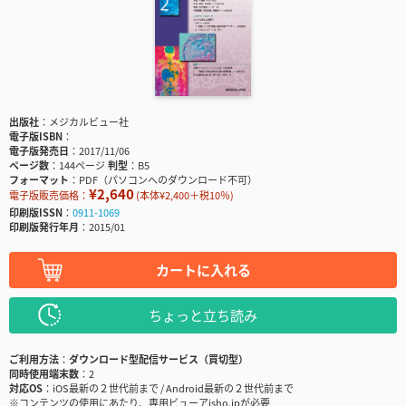
出版社
メジカルビュー社
電子版ISBN
電子版発売日
2017/11/06
ページ数
144ページ
判型
B5
フォーマット
PDF（パソコンへのダウンロード不可）
¥2,640
電子版販売価格：
(本体¥2,400＋税10％)
印刷版ISSN
0911-1069
印刷版発行年月
2015/01
カートに入れる
ちょっと立ち読み
ご利用方法
ダウンロード型配信サービス（買切型）
同時使用端末数
2
対応OS
iOS最新の２世代前まで / Android最新の２世代前まで
※コンテンツの使用にあたり、専用ビューアisho.jpが必要