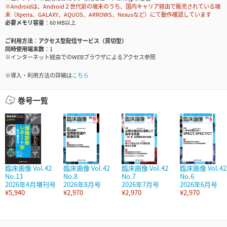
※Androidは、Android２世代前の端末のうち、国内キャリア経由で販売されている端
末（Xperia、GALAXY、AQUOS、ARROWS、Nexusなど）にて動作確認しています
必要メモリ容量
60 MB以上
ご利用方法
アクセス型配信サービス（買切型）
同時使用端末数
1
※インターネット経由でのWEBブラウザによるアクセス参照
※導入・利用方法の詳細は
こちら
巻号一覧
臨床画像 Vol.42
臨床画像 Vol.42
臨床画像 Vol.42
臨床画像 Vol.42
No.13
No.8
No.7
No.6
2026年4月増刊号
2026年8月号
2026年7月号
2026年6月号
¥5,940
¥2,970
¥2,970
¥2,970