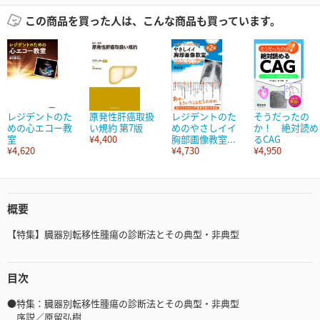
この商品を買った人は、こんな商品も買っています。
レジデントのた
原発性肝癌取扱
レジデントのた
そうだったの
めの心エコー教
い規約 第7版
めのやさしイイ
か！ 絶対読め
室
¥4,400
胸部画像教室...
るCAG
¥4,620
¥4,730
¥4,950
概要
【特集】臓器別転移性腫瘍の診断法とその典型・非典型
目次
●特集：臓器別転移性腫瘍の診断法とその典型・非典型
序説／原留弘樹