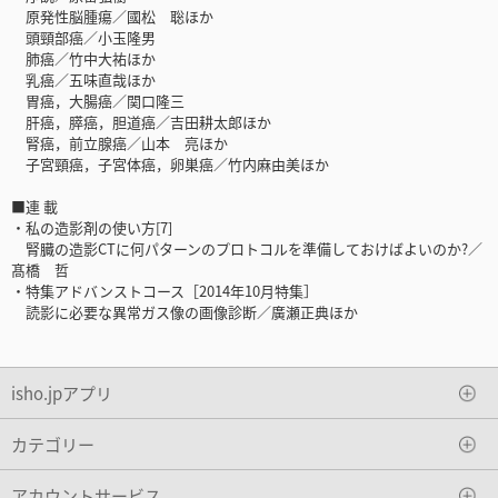
原発性脳腫瘍／國松 聡ほか
頭頸部癌／小玉隆男
肺癌／竹中大祐ほか
乳癌／五味直哉ほか
胃癌，大腸癌／関口隆三
肝癌，膵癌，胆道癌／吉田耕太郎ほか
腎癌，前立腺癌／山本 亮ほか
子宮頸癌，子宮体癌，卵巣癌／竹内麻由美ほか
■連 載
・私の造影剤の使い方[7]
腎臓の造影CTに何パターンのプロトコルを準備しておけばよいのか?／
髙橋 哲
・特集アドバンストコース［2014年10月特集］
読影に必要な異常ガス像の画像診断／廣瀬正典ほか
isho.jpアプリ
カテゴリー
アカウントサービス