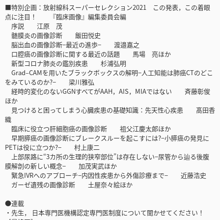
■特別企画：放射線科スーパーセレクション2021 この発表，この着眼
点に注目！ 『臨床画像』編集委員会編
序説 江原 茂
髄膜炎の画像診断 飯田悦史
脳出血の画像診断−最近の進歩− 渡邉嘉之
口腔癌の画像診断に関する最近の話題 馬場 亮ほか
新型コロナ肺炎の鑑別疾患 杉浦弘明
Grad–CAMを用いたブラックボックスの解明−人工知能は肺癌CTのどこ
をみているのか?− 梁川雅弘
経時的変化のないGGNすべてがAAH，AIS，MIAではない 斉藤彰俊
ほか
見つけると困ってしまう心臓疾患の基礎知識：先天性心疾患 髙田香
織
臨床に役立つ肝細胞癌の画像診断 祖父江慶太郎ほか
早期膵癌の画像診断にブレークスルーを起こすには?−小膵癌の発見に
PETは役に立つか?− 村上康二
上部尿路に“3カ所の生理的狭窄部位”は存在しない−尿管から辿る後腹
膜解剖の新しい概念− 加茂実武ほか
緊急IVRへのアプローチ−内因性疾患から外傷診療まで− 近藤浩史
ガーゼ遺残の画像診断 土屋奈々絵ほか
●連載
・先生， 日本専門医機構認定専門医制度について聞かせてください！