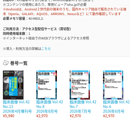
※コンテンツの使用にあたり、専用ビューアisho.jpが必要
※Androidは、Android２世代前の端末のうち、国内キャリア経由で販売されている端
末（Xperia、GALAXY、AQUOS、ARROWS、Nexusなど）にて動作確認しています
必要メモリ容量
40 MB以上
ご利用方法
アクセス型配信サービス（買切型）
同時使用端末数
1
※インターネット経由でのWEBブラウザによるアクセス参照
※導入・利用方法の詳細は
こちら
巻号一覧
臨床画像 Vol.42
臨床画像 Vol.42
臨床画像 Vol.42
臨床画像 Vol.42
No.13
No.8
No.7
No.6
2026年4月増刊号
2026年8月号
2026年7月号
2026年6月号
¥5,940
¥2,970
¥2,970
¥2,970