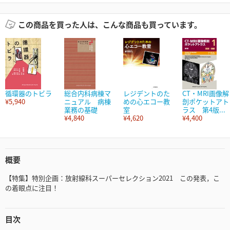
この商品を買った人は、こんな商品も買っています。
循環器のトビラ
総合内科病棟マ
レジデントのた
CT・MRI画像解
¥5,940
ニュアル 病棟
めの心エコー教
剖ポケットアト
業務の基礎
室
ラス 第4版...
¥4,840
¥4,620
¥4,400
概要
【特集】特別企画：放射線科スーパーセレクション2021 この発表，こ
の着眼点に注目！
目次