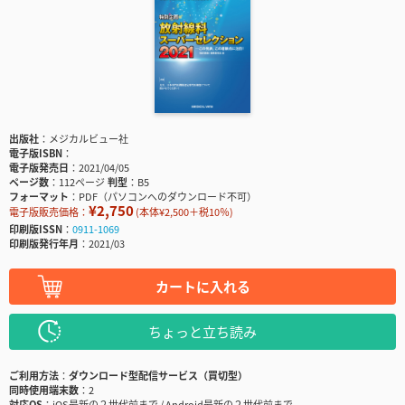
出版社
メジカルビュー社
電子版ISBN
電子版発売日
2021/04/05
ページ数
112ページ
判型
B5
フォーマット
PDF（パソコンへのダウンロード不可）
¥2,750
電子版販売価格：
(本体¥2,500＋税10％)
印刷版ISSN
0911-1069
印刷版発行年月
2021/03
カートに入れる
ちょっと立ち読み
ご利用方法
ダウンロード型配信サービス（買切型）
同時使用端末数
2
対応OS
iOS最新の２世代前まで / Android最新の２世代前まで