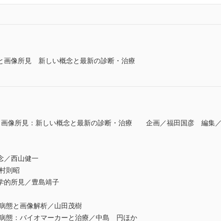
と画像所見 新しい概念と最新の診断・治療
と画像所見：新しい概念と最新の診断・治療 企画／福田国彦 編集
念／西山健一
村則昭
学的所見／豊島靖子
の病態と画像解析／山田茂樹
の病態：バイオマーカーと治療／中島 円ほか