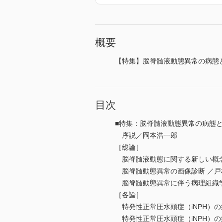
概要
【特集】脳脊髄液動態異常の病態
目次
■特集：脳脊髄液動態異常の病態
序説／岡本浩一郎
［総論］
脳脊髄液動態に関する新しい概
脳脊髄動態異常の画像診断 ／戸
脳脊髄動態異常に伴う病理組織
［各論］
特発性正常圧水頭症（iNPH）
特発性正常圧水頭症（iNPH）