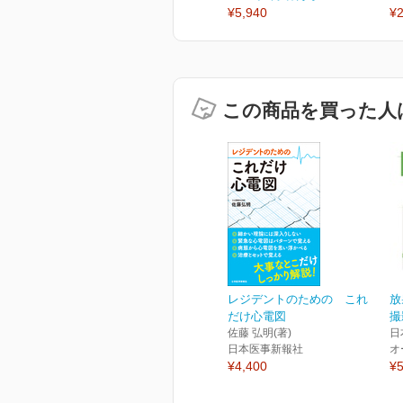
¥5,940
¥2
この商品を買った人
レジデントのための これ
放
だけ心電図
撮
佐藤 弘明(著)
日
日本医事新報社
オ
¥4,400
¥5