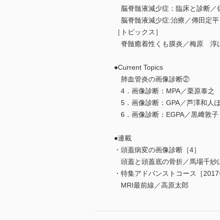
脳脊髄液減少症：臨床と診断／
脳脊髄液減少症:治療／傳田定平
［トピックス］
脊髄癒着性くも膜炎／梅原 淳
●Current Topics
肺血管炎の画像診断②
4．画像診断：MPA／栗原泰之
5．画像診断：GPA／芦澤和人
6．画像診断：EGPA／黒﨑敦子
●連載
・頭蓋病変の画像診断［4］
頭蓋と頭蓋底の骨折／馬場千紗
・特集アドバンストコース［201
MRI最前線／高原太郎