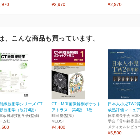
,970
¥2,970
¥2,970
は、こんな商品も買っています。
射線技術学シリーズ CT
CT・MRI画像解剖ポケット
日本人小児TW2
影技術学（改訂4版）
アトラス 第4版 1巻...
成熟評価マニュアル
本放射線技術学会(監修)
町田 徹(監訳)
日本成長学会 日本
ーム社
MEDSI
学会「骨年齢委員会
,500
¥4,400
メディカルレビュ
¥5,500