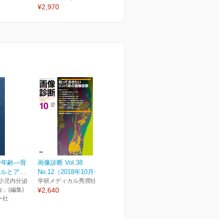
¥2,970
¥2,970
¥
骨年齢—骨
画像診断 Vol.38
とア...
No.12（2018年10月号）
小児内分泌
学研メディカル秀潤社
」(編集)
¥2,640
ー社