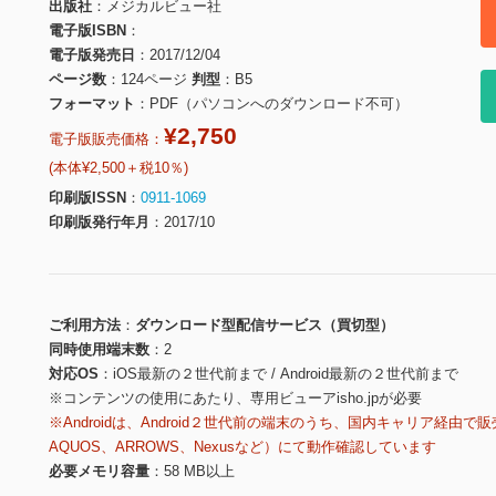
出版社
メジカルビュー社
電子版ISBN
電子版発売日
2017/12/04
ページ数
124ページ
判型
B5
フォーマット
PDF（パソコンへのダウンロード不可）
¥2,750
電子版販売価格：
(本体¥2,500＋税10％)
印刷版ISSN
0911-1069
印刷版発行年月
2017/10
ご利用方法
ダウンロード型配信サービス（買切型）
同時使用端末数
2
対応OS
iOS最新の２世代前まで / Android最新の２世代前まで
※コンテンツの使用にあたり、専用ビューアisho.jpが必要
※Androidは、Android２世代前の端末のうち、国内キャリア経由で販
AQUOS、ARROWS、Nexusなど）にて動作確認しています
必要メモリ容量
58 MB以上