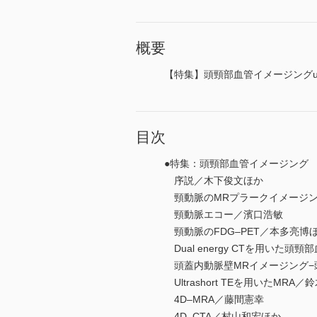
概要
【特集】頭頸部血管イメージングup t
目次
●特集：頭頸部血管イメージング up 
序説／木下俊文ほか
頸動脈のMRプラークイメージン
頸動脈エコー／濱口浩敏
頸動脈のFDG–PET／本多亮博
Dual energy CTを用いた
頭蓋内動脈壁MRイメージング−頭蓋内
Ultrashort TEを用いたMRA／
4D–MRA／藤間憲幸
4D–CTA／村山和宏ほか