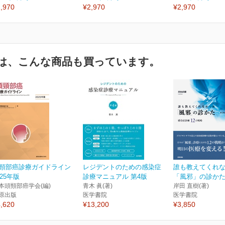
,970
¥2,970
¥2,970
は、こんな商品も買っています。
頸部癌診療ガイドライン
レジデントのための感染症
誰も教えてくれ
025年版
診療マニュアル 第4版
「風邪」の診かた 
本頭頸部癌学会(編)
青木 眞(著)
岸田 直樹(著)
原出版
医学書院
医学書院
,620
¥13,200
¥3,850