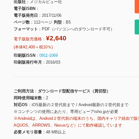
出版社
メジカルビュー社
電子版ISBN
電子版発売日
2017/11/06
ページ数
112ページ
判型
B5
フォーマット
PDF（パソコンへのダウンロード不可）
¥2,640
電子版販売価格：
(本体¥2,400＋税10％)
印刷版ISSN
0911-1069
印刷版発行年月
2016/03
ご利用方法
ダウンロード型配信サービス（買切型）
同時使用端末数
2
対応OS
iOS最新の２世代前まで / Android最新の２世代前まで
※コンテンツの使用にあたり、専用ビューアisho.jpが必要
※Androidは、Android２世代前の端末のうち、国内キャリア経由で販
AQUOS、ARROWS、Nexusなど）にて動作確認しています
必要メモリ容量
48 MB以上