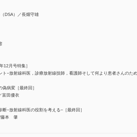
造影（DSA）／長畑守雄
彦
年12月号特集］
ト−放射線科医，診療放射線技師，看護師そして何より患者さんのため
の偽病変［最終回］
）／富田優衣
診断−放射線科医の役割を考える−［最終回］
/藤本 肇