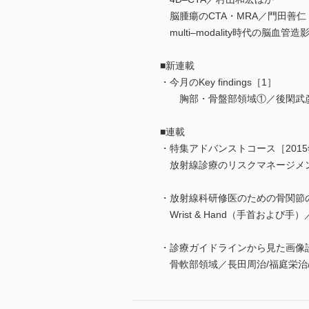
脳腫瘍のCTA・MRA／門田善仁
multi–modality時代の脳血管
■新連載
・今月のKey findings［1］
胸部・骨盤部領域①／後閑武
■連載
・特集アドバンストコース［2015
放射線診療のリスクマネージメン
・放射線科研修医のための骨関節
Wrist & Hand（手首および手
・診療ガイドラインから見た画像
骨軟部領域／長田周治/福庭栄治