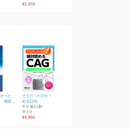
¥2,970
¥2,970
¥
なかった
そうだったのか！ 絶対読
感染...
めるCAG
中川 義久(著)
羊土社
¥4,950