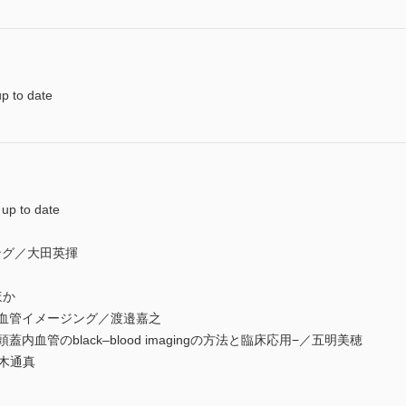
o date
to date
グ／大田英揮
ほか
頭頸部血管イメージング／渡邉嘉之
血管のblack–blood imagingの方法と臨床応用−／五明美穂
鈴木通真