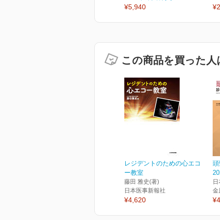
¥5,940
¥2
この商品を買った人
レジデントのための心エコ
頭
ー教室
2
藤田 雅史(著)
日
日本医事新報社
金
¥4,620
¥4