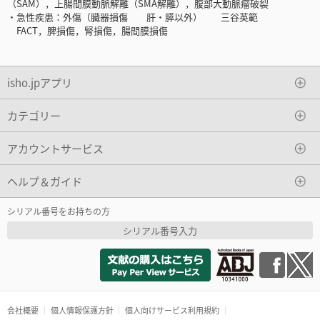
（SAM），上腸間膜動脈解離（SMA解離），腹部大動脈瘤破裂
・急性疾患：外傷（臓器損傷 肝・膵以外） 三谷英範
FACT，脾損傷，腎損傷，腸間膜損傷
isho.jpアプリ
カテゴリー
アカウントサービス
ヘルプ＆ガイド
シリアル番号をお持ちの方
シリアル番号入力
会社概要
個人情報保護方針
個人向けサービス利用規約