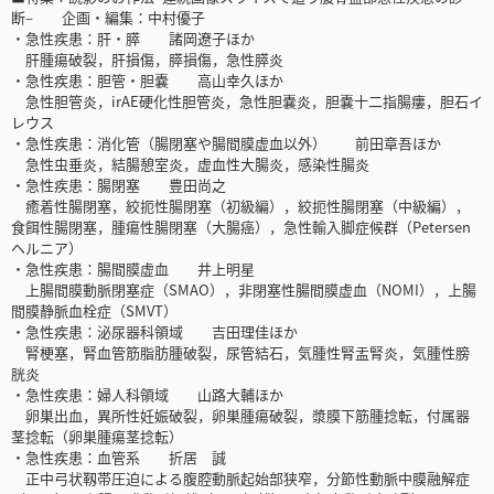
断– 企画・編集：中村優子
・急性疾患：肝・膵 諸岡遼子ほか
肝腫瘍破裂，肝損傷，膵損傷，急性膵炎
・急性疾患：胆管・胆嚢 高山幸久ほか
急性胆管炎，irAE硬化性胆管炎，急性胆嚢炎，胆嚢十二指腸瘻，胆石イ
レウス
・急性疾患：消化管（腸閉塞や腸間膜虚血以外） 前田章吾ほか
急性虫垂炎，結腸憩室炎，虚血性大腸炎，感染性腸炎
・急性疾患：腸閉塞 豊田尚之
癒着性腸閉塞，絞扼性腸閉塞（初級編），絞扼性腸閉塞（中級編），
食餌性腸閉塞，腫瘍性腸閉塞（大腸癌），急性輸入脚症候群（Petersen
ヘルニア）
・急性疾患：腸間膜虚血 井上明星
上腸間膜動脈閉塞症（SMAO），非閉塞性腸間膜虚血（NOMI），上腸
間膜静脈血栓症（SMVT）
・急性疾患：泌尿器科領域 吉田理佳ほか
腎梗塞，腎血管筋脂肪腫破裂，尿管結石，気腫性腎盂腎炎，気腫性膀
胱炎
・急性疾患：婦人科領域 山路大輔ほか
卵巣出血，異所性妊娠破裂，卵巣腫瘍破裂，漿膜下筋腫捻転，付属器
茎捻転（卵巣腫瘍茎捻転）
・急性疾患：血管系 折居 誠
正中弓状靱帯圧迫による腹腔動脈起始部狭窄，分節性動脈中膜融解症