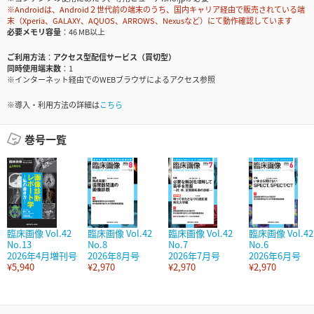
※Androidは、Android２世代前の端末のうち、国内キャリア経由で販売されている端
末（Xperia、GALAXY、AQUOS、ARROWS、Nexusなど）にて動作確認しています
必要メモリ容量
46 MB以上
ご利用方法
アクセス型配信サービス（買切型）
同時使用端末数
1
※インターネット経由でのWEBブラウザによるアクセス参照
※導入・利用方法の詳細は
こちら
巻号一覧
臨床画像 Vol.42
臨床画像 Vol.42
臨床画像 Vol.42
臨床画像 Vol.42
No.13
No.8
No.7
No.6
2026年4月増刊号
2026年8月号
2026年7月号
2026年6月号
¥5,940
¥2,970
¥2,970
¥2,970