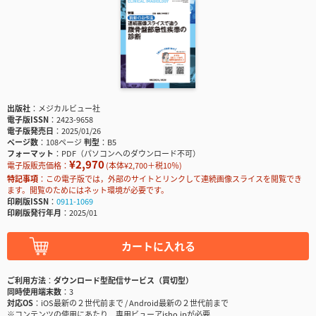
出版社
メジカルビュー社
電子版ISSN
2423-9658
電子版発売日
2025/01/26
ページ数
108ページ
判型
B5
フォーマット
PDF（パソコンへのダウンロード不可）
¥2,970
電子版販売価格：
(本体¥2,700＋税10％)
特記事項
この電子版では，外部のサイトとリンクして連続画像スライスを閲覧でき
ます。閲覧のためにはネット環境が必要です。
印刷版ISSN
0911-1069
印刷版発行年月
2025/01
カートに入れる
ご利用方法
ダウンロード型配信サービス（買切型）
同時使用端末数
3
対応OS
iOS最新の２世代前まで / Android最新の２世代前まで
※コンテンツの使用にあたり、専用ビューアisho.jpが必要