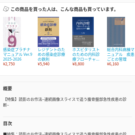
この商品を買った人は、こんな商品も買っています。
感染症プラチナ
レジデントのた
ホスピタリスト
総合内科病棟マ
マニュアル Ver.9
めの感染症診療
のための内科診
ニュアル 疾患
2025-2026
の鉄則
療フローチャ...
ごとの管理
¥2,750
¥5,940
¥8,800
¥6,160
概要
【特集】読影のお作法–連続画像スライスで追う腹骨盤部急性疾患の診
断–
目次
■特集：読影のお作法–連続画像スライスで追う腹骨盤部急性疾患の診