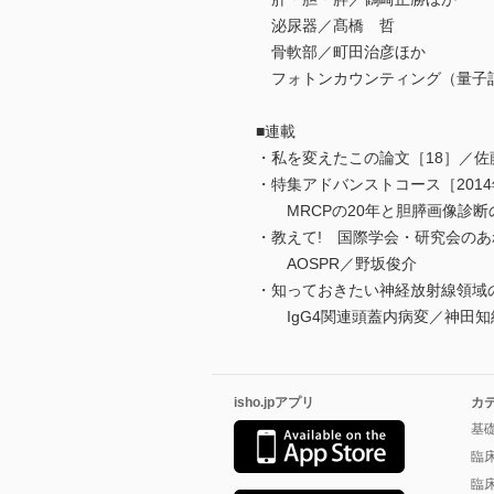
泌尿器／髙橋 哲
骨軟部／町田治彦ほか
フォトンカウンティング（量子計
■連載
・私を変えたこの論文［18］／佐
・特集アドバンストコース［2014
MRCPの20年と胆膵画像診断
・教えて! 国際学会・研究会のあ
AOSPR／野坂俊介
・知っておきたい神経放射線領域
IgG4関連頭蓋内病変／神田知
isho.jpアプリ
カ
基
臨
臨