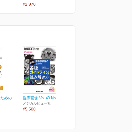
¥2,970
¥2,970
¥
のための
臨床画像 Vol.40 No.14
メジカルビュー社
¥5,500