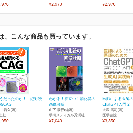
,970
¥2,970
¥2,970
は、こんな商品も買っています。
うだったのか！ 絶対読
わかる！役立つ！消化管の
医師による医師
るCAG
画像診断
ChatGPT入門 2
川 義久(著)
山下 康行(編著)
大塚 篤司(著)
土社
学研メディカル秀潤社
医学書院
,950
¥7,040
¥3,850