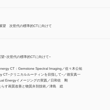
現状と展望 次世代の標準的CTに向けて
現状と展望−次世代の標準的CTに向けて−
energy CT：Gemstone Spectral Imaging／佐々木公祐
rgy CT−クリニカルルーティンを目指して−／徳安真一
e Dual Energyイメージングの実践／日和佐 剛
canがもたらす画質改善と物質弁別技術／津島 総