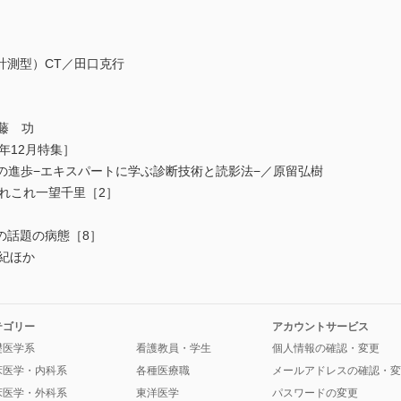
測型）CT／田口克行
藤 功
年12月特集］
の進歩−エキスパートに学ぶ診断技術と読影法−／原留弘樹
れこれ一望千里［2］
の話題の病態［8］
紀ほか
テゴリー
アカウントサービス
礎医学系
看護教員・学生
個人情報の確認・変更
床医学・内科系
各種医療職
メールアドレスの確認・変
床医学・外科系
東洋医学
パスワードの変更