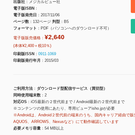
出版社
メジカルビュー社
電子版ISBN
電子版発売日
2017/11/06
ページ数
132ページ
判型
B5
フォーマット
PDF（パソコンへのダウンロード不可）
¥2,640
電子版販売価格：
(本体¥2,400＋税10％)
印刷版ISSN
0911-1069
印刷版発行年月
2015/03
ご利用方法
ダウンロード型配信サービス（買切型）
同時使用端末数
2
対応OS
iOS最新の２世代前まで / Android最新の２世代前まで
※コンテンツの使用にあたり、専用ビューアisho.jpが必要
※Androidは、Android２世代前の端末のうち、国内キャリア経由で販
AQUOS、ARROWS、Nexusなど）にて動作確認しています
必要メモリ容量
54 MB以上