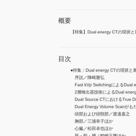
概要
【特集】Dual energy CTの
目次
●特集：Dual energy CTの
序説／陣崎雅弘
Fast kVp SwitchingによるDual 
2層検出器技術によるDual ene
Dual Source CTにおけるTru
Dual Energy Volume S
頭部および頭頸部／渡邉嘉之
胸部／三浦幸子ほか
心臓／松田卓也ほか
肝・胆・膵／鶴崎正勝ほか