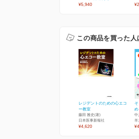
¥5,940
¥2
この商品を買った人
レジデントのための心エコ
そ
ー教室
め
藤田 雅史(著)
中
日本医事新報社
羊
¥4,620
¥4