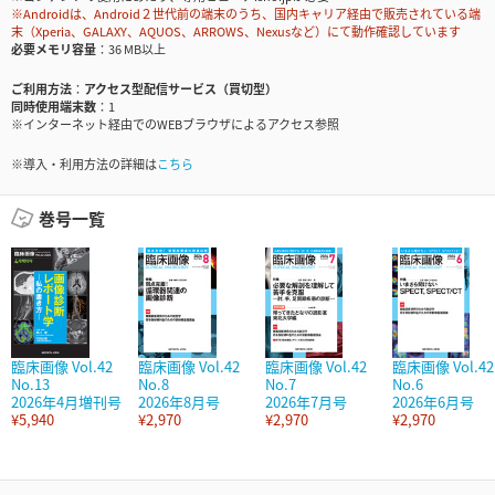
※Androidは、Android２世代前の端末のうち、国内キャリア経由で販売されている端
末（Xperia、GALAXY、AQUOS、ARROWS、Nexusなど）にて動作確認しています
必要メモリ容量
36 MB以上
ご利用方法
アクセス型配信サービス（買切型）
同時使用端末数
1
※インターネット経由でのWEBブラウザによるアクセス参照
※導入・利用方法の詳細は
こちら
巻号一覧
臨床画像 Vol.42
臨床画像 Vol.42
臨床画像 Vol.42
臨床画像 Vol.42
No.13
No.8
No.7
No.6
2026年4月増刊号
2026年8月号
2026年7月号
2026年6月号
¥5,940
¥2,970
¥2,970
¥2,970