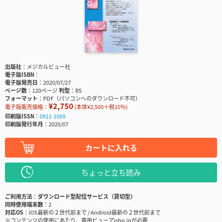
出版社
メジカルビュー社
電子版ISBN
電子版発売日
2020/07/27
ページ数
120ページ
判型
B5
フォーマット
PDF（パソコンへのダウンロード不可）
¥2,750
電子版販売価格：
(本体¥2,500＋税10％)
印刷版ISSN
0911-1069
印刷版発行年月
2020/07
カートに入れる
ちょっと立ち読み
ご利用方法
ダウンロード型配信サービス（買切型）
同時使用端末数
2
対応OS
iOS最新の２世代前まで / Android最新の２世代前まで
※コンテンツの使用にあたり、専用ビューアisho.jpが必要