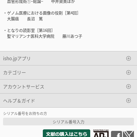
血管形成術①−総論− 中井資貴ほか
・ゲノム医療における画像の役割［第4回］
大腸癌 長沼 篤
・となりの読影室［第16回］
聖マリアンナ医科大学病院 藤川あつ子
isho.jpアプリ
カテゴリー
アカウントサービス
ヘルプ＆ガイド
シリアル番号をお持ちの方
シリアル番号入力