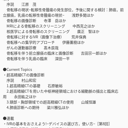
序説 江原 茂
骨転移の現状−転移性骨腫瘍の発生部位，予後に関する検討：肺癌，前
立腺癌，乳癌の転移性骨腫瘍の現状− 浅野多聞ほか
骨転移の画像診断 寺澤 岳ほか
MRIによる骨転移のスクリーニング 中西克之ほか
核医学による骨転移のスクリーニング 廣正 智ほか
骨転移に対するIVR（画像下治療） 荒井保典
骨転移への集学的アプローチ 伊藤薫樹ほか
がんの運動器診療 髙木辰哉
骨転移を伴う前立腺癌の臨床と画像診断 吉田宗一郎ほか
骨転移を伴う乳癌の臨床 深田一平
●Current Topics
・超高精細CTの画像診断
序説 村山和宏
1.超高精細CTの基礎 石原敏裕
2.超高精細CTを用いた中枢神経領域における細動脈の描出と臨床応
用 永田紘之ほか
3.頸部・胸部領域での超高精細CTの使用 山城恒雄
4.肺癌診断への期待 梁川雅弘ほか
●連載
・IVRの基本をおさえよう!−デバイスの選び方，使い方−［第8回］