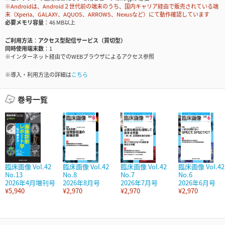
※Androidは、Android２世代前の端末のうち、国内キャリア経由で販売されている端
末（Xperia、GALAXY、AQUOS、ARROWS、Nexusなど）にて動作確認しています
必要メモリ容量
46 MB以上
ご利用方法
アクセス型配信サービス（買切型）
同時使用端末数
1
※インターネット経由でのWEBブラウザによるアクセス参照
※導入・利用方法の詳細は
こちら
巻号一覧
臨床画像 Vol.42
臨床画像 Vol.42
臨床画像 Vol.42
臨床画像 Vol.42
No.13
No.8
No.7
No.6
2026年4月増刊号
2026年8月号
2026年7月号
2026年6月号
¥5,940
¥2,970
¥2,970
¥2,970