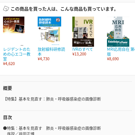
この商品を買った人は、こんな商品も買っています。
レジデントのた
放射線科研修読
IVRのすべて
MRI応用自在 第
めの心エコー教
本
¥13,200
版
室
¥4,730
¥8,690
¥4,620
概要
【特集】基本を見直す：肺炎・呼吸器感染症の画像診断
目次
●特集：基本を見直す 肺炎・呼吸器感染症の画像診断
序説／井田正博