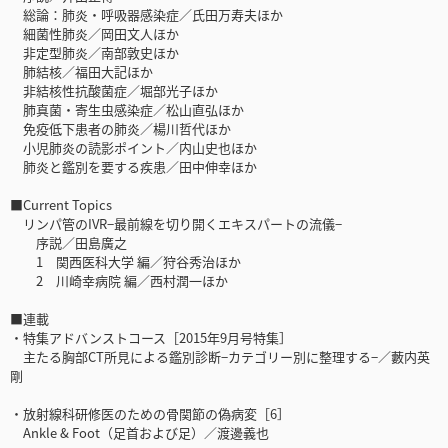
総論：肺炎・呼吸器感染症／氏田万寿夫ほか
細菌性肺炎／岡田文人ほか
非定型肺炎／南部敦史ほか
肺結核／福田大記ほか
非結核性抗酸菌症／堀部光子ほか
肺真菌・寄生虫感染症／松山直弘ほか
免疫低下患者の肺炎／楊川哲代ほか
小児肺炎の読影ポイント／内山史也ほか
肺炎と鑑別を要する疾患／田中伸幸ほか
■Current Topics
リンパ管のIVR−最前線を切り開くエキスパートの流儀−
序説／田島廣之
1 関西医科大学 編／狩谷秀治ほか
2 川崎幸病院 編／西村潤一ほか
■連載
・特集アドバンストコース［2015年9月号特集］
主たる胸部CT所見による鑑別診断−カテゴリー別に整理する−／藪内英
剛
・放射線科研修医のための骨関節の偽病変［6］
Ankle & Foot（足首および足）／渡邊義也