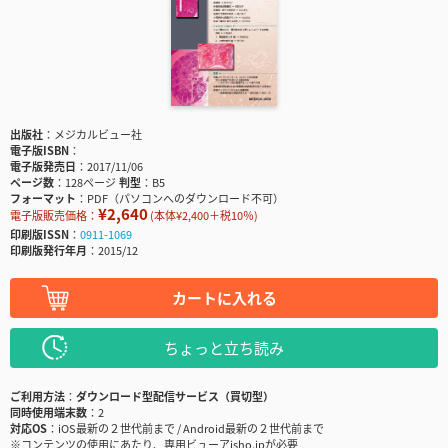
出版社
メジカルビュー社
電子版ISBN
電子版発売日
2017/11/06
ページ数
128ページ
判型
B5
フォーマット
PDF（パソコンへのダウンロード不可）
¥2,640
電子版販売価格：
(本体¥2,400＋税10％)
印刷版ISSN
0911-1069
印刷版発行年月
2015/12
カートに入れる
ちょっと立ち読み
ご利用方法
ダウンロード型配信サービス（買切型）
同時使用端末数
2
対応OS
iOS最新の２世代前まで / Android最新の２世代前まで
※コンテンツの使用にあたり、専用ビューアisho.jpが必要