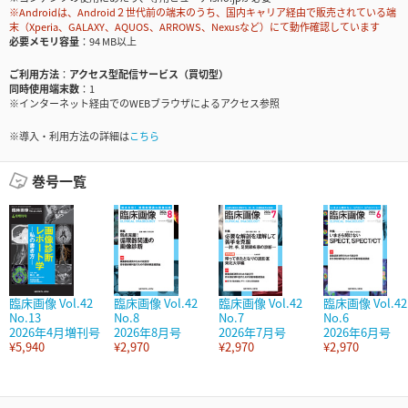
※Androidは、Android２世代前の端末のうち、国内キャリア経由で販売されている端
末（Xperia、GALAXY、AQUOS、ARROWS、Nexusなど）にて動作確認しています
必要メモリ容量
94 MB以上
ご利用方法
アクセス型配信サービス（買切型）
同時使用端末数
1
※インターネット経由でのWEBブラウザによるアクセス参照
※導入・利用方法の詳細は
こちら
巻号一覧
臨床画像 Vol.42
臨床画像 Vol.42
臨床画像 Vol.42
臨床画像 Vol.42
No.13
No.8
No.7
No.6
2026年4月増刊号
2026年8月号
2026年7月号
2026年6月号
¥5,940
¥2,970
¥2,970
¥2,970