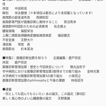
佳
序説 中田和佳
解剖 米永健徳（※本項目は都合により未収載となっています）
肩関節の超音波所見 西頭知宏
肩関節専門医が画像診断に期待すること 笹沼秀幸
肩関節MRI読影のための必須事項 佐志隆士
腱板損傷 福庭栄治
上腕二頭筋長頭腱病変腱板疎部病変 福田健志
不安定肩 天野大介
凍結肩 常陸 真
肩関節炎 杉本英治
■特集2：画像診断加算を知ろう 企画編集：鹿戸将史
序説 鹿戸将史
画像診断管理加算：歴史と今回改定について 隈丸加奈子
市中病院における画像診断管理加算2取得までの取り組み 金柿光憲
大学病院での画像診断管理加算3の取り組み 小坂信之
画像診断管理加算のphilosophyと今後の課題 待鳥詔洋
●連載
・何としても読んでもらいたい あの論文，この論文［第6回］
美しく居心地のよい心臓画像の論文 天野康雄