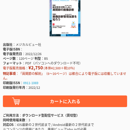
出版社
メジカルビュー社
電子版ISBN
電子版発売日
2022/12/26
ページ数
120ページ
判型
B5
フォーマット
PDF（パソコンへのダウンロード不可）
¥2,750
電子版販売価格：
(本体¥2,500＋税10％)
特記事項
「肩関節の解剖」（6〜16ページ）は都合により電子版には収載していませ
ん。
印刷版ISSN
0911-1069
印刷版発行年月
2022/12
カートに入れる
ご利用方法
ダウンロード型配信サービス（買切型）
同時使用端末数
3
対応OS
iOS最新の２世代前まで / Android最新の２世代前まで
※コンテンツの使用にあたり、専用ビューアisho.jpが必要