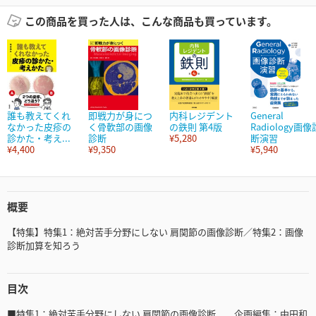
この商品を買った人は、こんな商品も買っています。
誰も教えてくれ
即戦力が身につ
内科レジデント
General
なかった皮疹の
く骨軟部の画像
の鉄則 第4版
Radiology画像
診かた・考え...
診断
¥5,280
断演習
¥4,400
¥9,350
¥5,940
概要
【特集】特集1：絶対苦手分野にしない 肩関節の画像診断／特集2：画像
診断加算を知ろう
目次
■特集1：絶対苦手分野にしない 肩関節の画像診断 企画編集：中田和